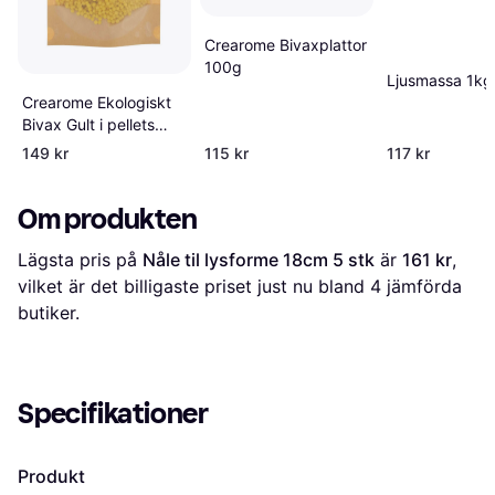
Crearome Bivaxplattor
100g
Ljusmassa 1kg
Crearome Ekologiskt
Bivax Gult i pellets
100g
149 kr
115 kr
117 kr
Om produkten
Lägsta pris på 
Nåle til lysforme 18cm 5 stk
 är 
161 kr
, 
vilket är det billigaste priset just nu bland 
4
 jämförda 
butiker.
Specifikationer
Produkt