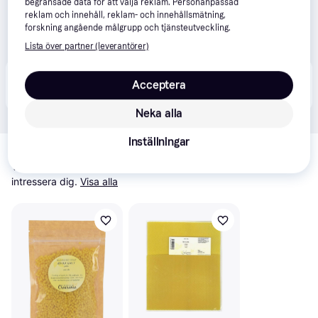
begränsade data för att välja reklam. Personanpassad
reklam och innehåll, reklam- och innehållsmätning,
forskning angående målgrupp och tjänsteutveckling.
Lista över partner (leverantörer)
Produkten finns även hos 
1
butik
 som valt att inte 
Acceptera
Visa alla
samarbeta med PriceRunner.
Neka alla
Relaterade produkter
Inställningar
Vi har plockat fram ett urval av produkter som kanske skulle 
intressera dig.
Visa alla