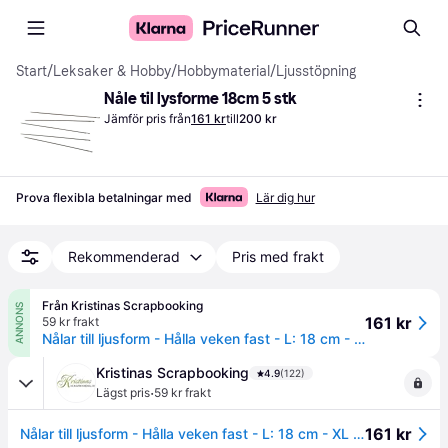
Start
/
Leksaker & Hobby
/
Hobbymaterial
/
Ljusstöpning
Nåle til lysforme 18cm 5 stk
Jämför pris från
161 kr
till
200 kr
Prova flexibla betalningar med
Lär dig hur
Rekommenderad
Pris med frakt
Från Kristinas Scrapbooking
ANNONS
161 kr
59 kr frakt
Nålar till ljusform - Hålla veken fast - L: 18 cm - XL - 5 st
Kristinas Scrapbooking
4.9
(122)
·
Lägst pris
59 kr frakt
161 kr
Nålar till ljusform - Hålla veken fast - L: 18 cm - XL - 5 st