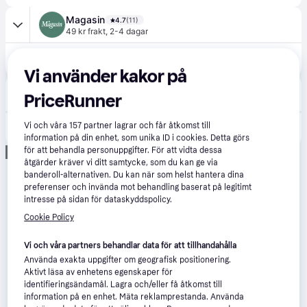
Magasin
4.7
(11)
49 kr frakt
,
2-4 dagar
200 kr
Creativ Company Nåle til Lysforme, L: 18 cm, 5 stk. / 1 pk. - Diy Kit Från Magasin - 0008 (2x18x0,5)
Vi använder kakor på
Rito
PriceRunner
Beställningsvara
Vi och våra
157
partner lagrar och får åtkomst till
169 kr
Nålar för ljusformar, L: 18 cm, 5 st / 1 pk.
information på din enhet, som unika ID i cookies. Detta görs
för att behandla personuppgifter. För att vidta dessa
Annons
åtgärder kräver vi ditt samtycke, som du kan ge via
banderoll-alternativen. Du kan när som helst hantera dina
preferenser och invända mot behandling baserat på legitimt
intresse på sidan för dataskyddspolicy.
Cookie Policy
Vi och våra partners behandlar data för att tillhandahålla
Använda exakta uppgifter om geografisk positionering.
Aktivt läsa av enhetens egenskaper för
identifieringsändamål. Lagra och/eller få åtkomst till
information på en enhet. Mäta reklamprestanda. Använda