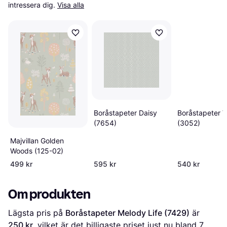
intressera dig.
Visa alla
Boråstapeter Daisy
Boråstapeter V
(7654)
(3052)
Majvillan Golden
Woods (125-02)
499 kr
595 kr
540 kr
Om produkten
Lägsta pris på 
Boråstapeter Melody Life (7429)
 är 
250 kr
, vilket är det billigaste priset just nu bland 
7