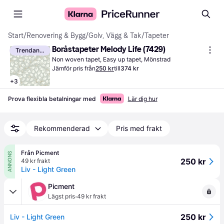
Start
/
Renovering & Bygg
/
Golv, Vägg & Tak
/
Tapeter
Boråstapeter Melody Life (7429)
Trendande
Non woven tapet, Easy up tapet, Mönstrad
Jämför pris från
250 kr
till
374 kr
+
3
Prova flexibla betalningar med
Lär dig hur
Rekommenderad
Pris med frakt
Från Picment
ANNONS
250 kr
49 kr frakt
Liv - Light Green
Picment
·
Lägst pris
49 kr frakt
250 kr
Liv - Light Green