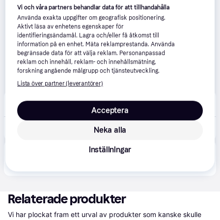
Vi och våra partners behandlar data för att tillhandahålla
Använda exakta uppgifter om geografisk positionering.
Aktivt läsa av enhetens egenskaper för
identifieringsändamål. Lagra och/eller få åtkomst till
information på en enhet. Mäta reklamprestanda. Använda
begränsade data för att välja reklam. Personanpassad
reklam och innehåll, reklam- och innehållsmätning,
forskning angående målgrupp och tjänsteutveckling.
Lista över partner (leverantörer)
Leksakshuset
3.0
(2)
Beställningsvara
Acceptera
329 kr
Liv - 7429
Neka alla
Inställningar
Produkten finns även hos 
2
butiker
 som valt att inte 
Visa alla
samarbeta med PriceRunner.
Relaterade produkter
Vi har plockat fram ett urval av produkter som kanske skulle 