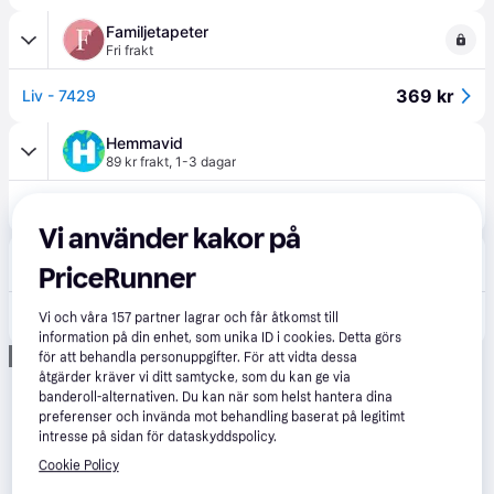
Familjetapeter
Fri frakt
369 kr
Liv - 7429
Hemmavid
89 kr frakt
,
1-3 dagar
299 kr
Boråstapeter Melodi Liv - 7429
Vi använder kakor på
Färgvaruhuset
5.0
(1)
PriceRunner
95 kr frakt
374 kr
Boråstapeter - Liv - Melodi
Vi och våra
157
partner lagrar och får åtkomst till
information på din enhet, som unika ID i cookies. Detta görs
Annons
för att behandla personuppgifter. För att vidta dessa
åtgärder kräver vi ditt samtycke, som du kan ge via
banderoll-alternativen. Du kan när som helst hantera dina
preferenser och invända mot behandling baserat på legitimt
intresse på sidan för dataskyddspolicy.
Cookie Policy