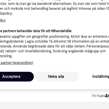
ycke, som du kan ge via banderoll-alternativen. Du kan när som helst 
Specifikationer
er och invända mot behandling baserat på legitimt intresse på sidan f
spolicy.
licy
Rekomme
a partners behandlar data för att tillhandahålla
xakta uppgifter om geografisk positionering. Aktivt läsa av enhetens
4
Fri frakt
ifieringsändamål. Lagra och/eller få åtkomst till information på en enhe
standa. Använda begränsade data för att välja reklam. Personanpas
åll, reklam- och innehållsmätning, forskning angående målgrupp och
veckling.
 partner (leverantörer)
1
Lägst pris
Acceptera
Neka alla
Inställnin
4
Fri frakt