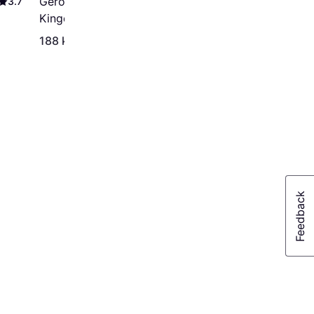
Geronimo Stilton in the
3.7
Kingdom of Fantasy: The
Video Game (PSP)
188 kr
231 kr