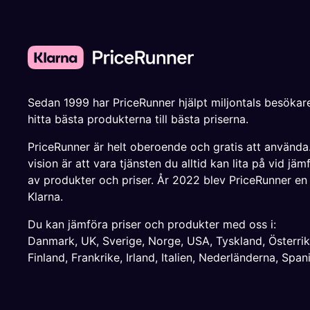
Sedan 1999 har PriceRunner hjälpt miljontals besökare
hitta bästa produkterna till bästa priserna.
PriceRunner är helt oberoende och gratis att använda
vision är att vara tjänsten du alltid kan lita på vid jäm
av produkter och priser. År 2022 blev PriceRunner en
Klarna.
Du kan jämföra priser och produkter med oss i:
Danmark
,
UK
,
Sverige
,
Norge
,
USA
,
Tyskland
,
Österri
Finland
,
Frankrike
,
Irland
,
Italien
,
Nederländerna
,
Span