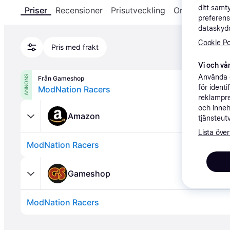
ditt samt
Priser
Recensioner
Prisutveckling
Om produkten
preferens
dataskydd
Cookie Po
Pris med frakt
Vi och vår
Använda e
ANNONS
Från Gameshop
för ident
ModNation Racers
reklampre
och inneh
Amazon
tjänsteut
Lista över
ModNation Racers
Gameshop
ModNation Racers
Annons