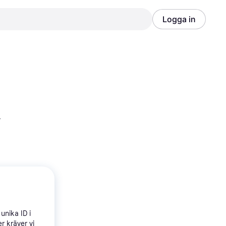
Logga in
Annons
Annons
l
unika ID i
r kräver vi