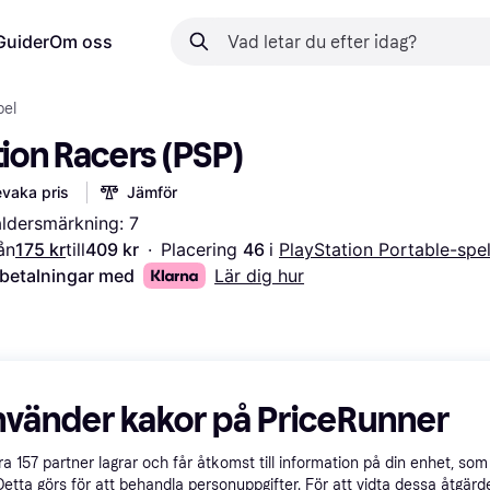
Guider
Om oss
pel
on Racers (PSP)
vaka pris
Jämför
åldersmärkning: 7
ån
175 kr
till
409 kr
·
Placering 
46 
i 
PlayStation Portable-spe
 betalningar med
Lär dig hur
nvänder kakor på PriceRunner
åra
157
partner lagrar och får åtkomst till information på din enhet, som 
Detta görs för att behandla personuppgifter. För att vidta dessa åtgärde