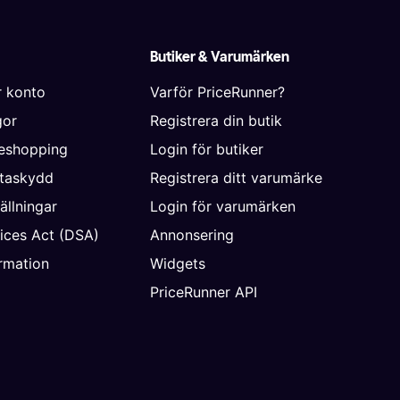
Butiker & Varumärken
r konto
Varför PriceRunner?
gor
Registrera din butik
neshopping
Login för butiker
ataskydd
Registrera ditt varumärke
ällningar
Login för varumärken
vices Act (DSA)
Annonsering
rmation
Widgets
PriceRunner API