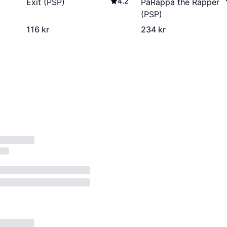
4.2
PaRappa the Rapper
Exit (PSP)
(PSP)
116 kr
234 kr