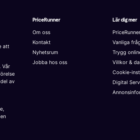
PriceRunner
Lär dig mer
Om oss
PriceRunne
Kontakt
Vanliga frå
 att
Nyhetsrum
Trygg onli
Jobba hos oss
Villkor & d
. Vår
Cookie-inst
förelse
 del av
Digital Ser
Annonsinfo
ke
,
ien