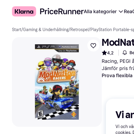
Alla kategorier
Rea
Start
/
Gaming & Underhållning
/
Retrospel
/
PlayStation Portable-s
ModNati
Be
4,2
Racing, PEGI 
Jämför pris fr
Prova flexibla
Vi a
Vi och v
cookies. 