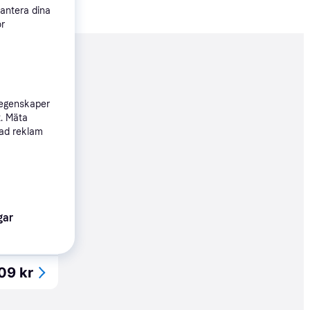
hantera dina
ör
nderad
 egenskaper
09 kr
t. Mäta
sad reklam
75 kr
gar
09 kr