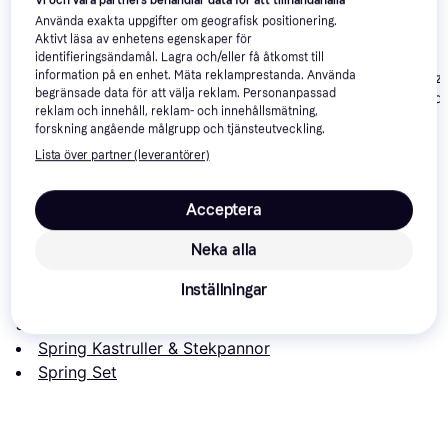
Använda exakta uppgifter om geografisk positionering.
Aktivt läsa av enhetens egenskaper för
identifieringsändamål. Lagra och/eller få åtkomst till
information på en enhet. Mäta reklamprestanda. Använda
Lagostina Sfiz
Woll Concept Set med
begränsade data för att välja reklam. Personanpassad
med lock 10 de
Zwilling True Flow Set
lock 3 delar
reklam och innehåll, reklam- och innehållsmätning,
med lock 5 delar
forskning angående målgrupp och tjänsteutveckling.
2 015 kr
1 411 kr
2 094 kr
Lista över partner (leverantörer)
Acceptera
Om produkten
Neka alla
Lägsta pris på 
Spring Brigade Premium Set med lock 4 
delar
 är 
3 516 kr
, vilket är det billigaste priset just nu 
Inställningar
hos 1 butik.
Jämför:
Spring Kastruller & Stekpannor
Spring Set