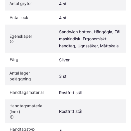
Antal grytor
4 st
Antal lock
4 st
Sandwich botten, Hängögla, Tål 
Egenskaper
maskindisk, Ergonomiskt 
handtag, Ugnssäker, Måttskala
Färg
Silver
Antal lager 
3 st
beläggning
Handtagsmaterial
Rostfritt stål
Handtagsmaterial 
Rostfritt stål
(lock)
Handtagstyp