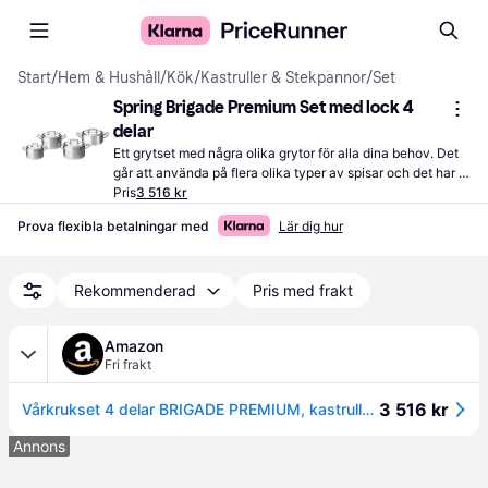
Start
/
Hem & Hushåll
/
Kök
/
Kastruller & Stekpannor
/
Set
Spring Brigade Premium Set med lock 4 
delar
Ett grytset med några olika grytor för alla dina behov. Det 
går att använda på flera olika typer av spisar och det har 
flera egenskaper, bland annat ett ergonomiskt handtag.
Pris
3 516 kr
Prova flexibla betalningar med
Lär dig hur
Rekommenderad
Pris med frakt
Amazon
Fri frakt
3 516 kr
Vårkrukset 4 delar BRIGADE PREMIUM, kastrullset för alla typer av spisar inklusive induktion, diskmaskinssäker, högkvalitativt köksredskap med inre skala och optimal värmefördelning
Annons