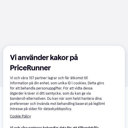
Vi använder kakor på
PriceRunner
Vi och våra
157
partner lagrar och får åtkomst till
information på din enhet, som unika ID i cookies. Detta görs
för att behandla personuppgifter. För att vidta dessa
Relaterade produkter
åtgärder kräver vi ditt samtycke, som du kan ge via
banderoll-alternativen. Du kan när som helst hantera dina
Vi har plockat fram ett urval av produkter som kanske skulle 
preferenser och invända mot behandling baserat på legitimt
intressera dig.
Visa alla
intresse på sidan för dataskyddspolicy.
Cookie Policy
Trendande
-12%
Vi och våra partners behandlar data för att tillhandahålla