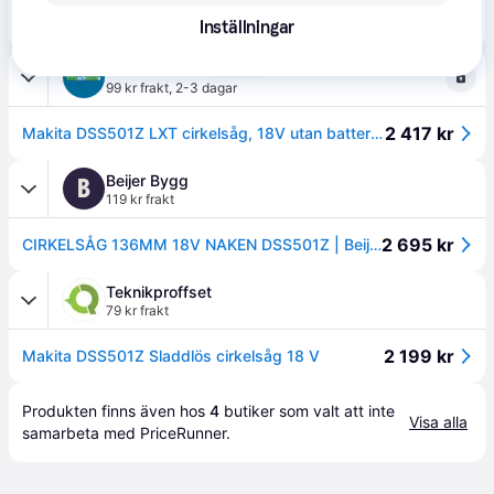
2 485 kr
Batteridriven cirkelsåg Makita DSS501Z; 18 V (utan batteri och laddare)
Inställningar
Eller 856 kr/mån
VVS och BAD
4.6
(59)
99 kr frakt
,
2-3 dagar
2 417 kr
Makita DSS501Z LXT cirkelsåg, 18V utan batteri, Ø136mm
Beijer Bygg
B
119 kr frakt
2 695 kr
CIRKELSÅG 136MM 18V NAKEN DSS501Z | Beijerbygg Byggmaterial
Teknikproffset
79 kr frakt
2 199 kr
Makita DSS501Z Sladdlös cirkelsåg 18 V
Produkten finns även hos 
4
butiker
 som valt att inte 
Visa alla
samarbeta med PriceRunner.