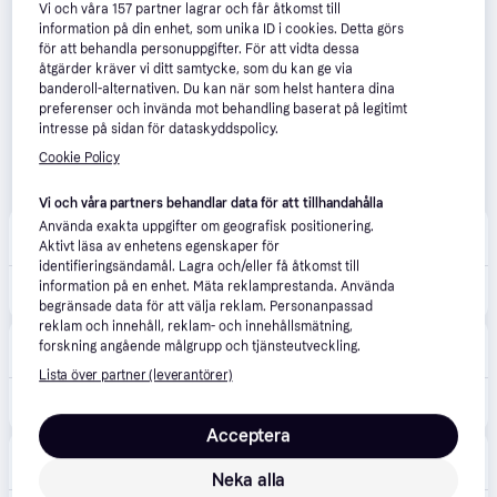
Vi och våra
157
partner lagrar och får åtkomst till
information på din enhet, som unika ID i cookies. Detta görs
för att behandla personuppgifter. För att vidta dessa
åtgärder kräver vi ditt samtycke, som du kan ge via
banderoll-alternativen. Du kan när som helst hantera dina
preferenser och invända mot behandling baserat på legitimt
intresse på sidan för dataskyddspolicy.
Cookie Policy
Vi och våra partners behandlar data för att tillhandahålla
maskinklippet.se
Använda exakta uppgifter om geografisk positionering.
4.7
(49)
Fri frakt
,
1-2 dagar
Aktivt läsa av enhetens egenskaper för
identifieringsändamål. Lagra och/eller få åtkomst till
information på en enhet. Mäta reklamprestanda. Använda
2 399 kr
Makita Cirkelsåg DSS501Z 136mm 18V utan batteri & laddare
begränsade data för att välja reklam. Personanpassad
reklam och innehåll, reklam- och innehållsmätning,
Duab
4.5
(54)
forskning angående målgrupp och tjänsteutveckling.
Fri frakt
,
1-2 dagar
Lista över partner (leverantörer)
2 399 kr
Makita Cirkelsåg DSS501Z 136mm 18V utan batteri & laddare
Acceptera
Verkter
Fri frakt
,
3-5 dagar
Neka alla