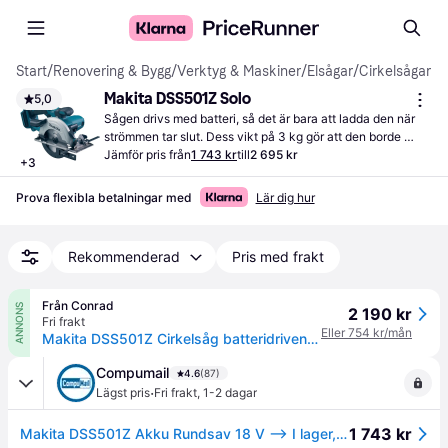
Start
/
Renovering & Bygg
/
Verktyg & Maskiner
/
Elsågar
/
Cirkelsågar
Makita DSS501Z Solo
5,0
Sågen drivs med batteri, så det är bara att ladda den när 
strömmen tar slut. Dess vikt på 3 kg gör att den borde 
funka för hemmabruk och spänningen ligger på 18 volt.
Jämför pris från
1 743 kr
till
2 695 kr
+
3
Prova flexibla betalningar med
Lär dig hur
Rekommenderad
Pris med frakt
Från Conrad
ANNONS
2 190 kr
Fri frakt
Eller 754 kr/mån
Makita DSS501Z Cirkelsåg batteridriven 136 mm exkl. batteri/laddare 18 V
Compumail
4.6
(87)
·
Lägst pris
Fri frakt
,
1-2 dagar
1 743 kr
Makita DSS501Z Akku Rundsav 18 V --> I lager, forväntat leveransdatum hos dig 08-08-2026