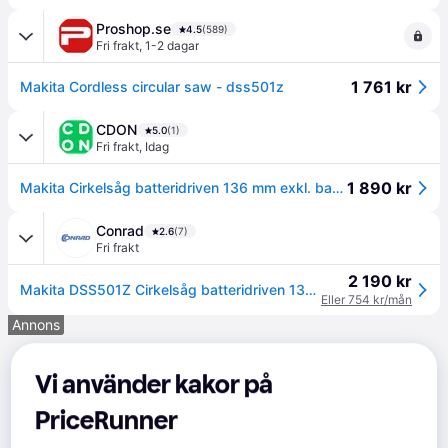
Proshop.se
4.5
(589)
Fri frakt
,
1-2 dagar
1 761 kr
Makita Cordless circular saw - dss501z
CDON
5.0
(1)
Fri frakt
,
Idag
1 890 kr
Makita Cirkelsåg batteridriven 136 mm exkl. batteri/laddare 18 V
Conrad
2.6
(7)
Fri frakt
2 190 kr
Makita DSS501Z Cirkelsåg batteridriven 136 mm exkl. batteri/laddare 18 V
Eller 754 kr/mån
Annons
Vi använder kakor på
PriceRunner