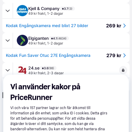
Kjell & Company
3.7
(3)
49 kr frakt
,
1-2 dagar
269 kr
Kodak Engångskamera med blixt 27 bilder
Elgiganten
4.1
(4634)
49 kr frakt
,
1-2 dagar
279 kr
Kodak Fun Saver Otuc 27E Engångskamera
24.se
3.6
(98)
49 kr frakt
,
2-3 dagar
Vi använder kakor på
299 kr
Kodak Fun Saver Engångskamera 27 bilder / engångskamera / 35 mm engångskamera med blixt
Annons
PriceRunner
Vi och våra
157
partner lagrar och får åtkomst till
information på din enhet, som unika ID i cookies. Detta görs
för att behandla personuppgifter. För att vidta dessa
åtgärder kräver vi ditt samtycke, som du kan ge via
banderoll-alternativen. Du kan när som helst hantera dina