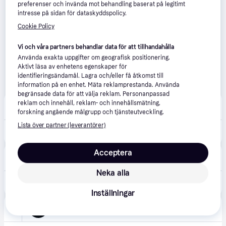
preferenser och invända mot behandling baserat på legitimt
intresse på sidan för dataskyddspolicy.
Cookie Policy
Vi och våra partners behandlar data för att tillhandahålla
Använda exakta uppgifter om geografisk positionering.
Aktivt läsa av enhetens egenskaper för
identifieringsändamål. Lagra och/eller få åtkomst till
information på en enhet. Mäta reklamprestanda. Använda
begränsade data för att välja reklam. Personanpassad
Götaplatsens Foto
reklam och innehåll, reklam- och innehållsmätning,
99 kr frakt
,
1-2 dagar
forskning angående målgrupp och tjänsteutveckling.
Lista över partner (leverantörer)
259 kr
Kodak Fun Saver Engångskamera 27 Bilder
Acceptera
BGA Fotobutik
49 kr frakt
,
1-3 dagar
Neka alla
450 kr
Kodak Engångskamera
Inställningar
Amazon