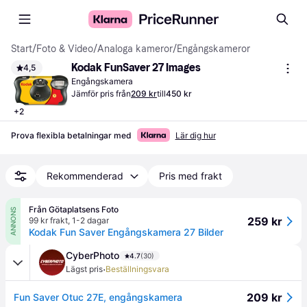
Start
/
Foto & Video
/
Analoga kameror
/
Engångskameror
Kodak FunSaver 27 Images
4,5
Engångskamera
Jämför pris från
209 kr
till
450 kr
+
2
Prova flexibla betalningar med
Lär dig hur
Rekommenderad
Pris med frakt
Från Götaplatsens Foto
ANNONS
259 kr
99 kr frakt
,
1-2 dagar
Kodak Fun Saver Engångskamera 27 Bilder
CyberPhoto
4.7
(30)
·
Lägst pris
Beställningsvara
209 kr
Fun Saver Otuc 27E, engångskamera