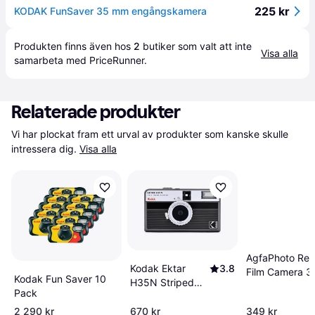
225 kr
KODAK FunSaver 35 mm engångskamera
Produkten finns även hos 
2
butiker
 som valt att inte 
Visa alla
samarbeta med PriceRunner.
Relaterade produkter
Vi har plockat fram ett urval av produkter som kanske skulle 
intressera dig.
Visa alla
AgfaPhoto Reu
Kodak Ektar
3.8
Film Camera 
Kodak Fun Saver 10
H35N Striped
Black
Pack
Black
2 290 kr
670 kr
349 kr