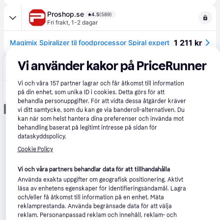
Proshop.se
4.5
(589)
Fri frakt
,
1-2 dagar
1 211 kr
Magimix Spiralizer til foodprocessor Spiral expert
Vi använder kakor på PriceRunner
kitchenlab.se
Beställningsvara
Vi och våra
157
partner lagrar och får åtkomst till information
1 899 kr
Spiralsvarv, Spiral Expert - Magimix
på din enhet, som unika ID i cookies. Detta görs för att
behandla personuppgifter. För att vidta dessa åtgärder kräver
Annons
vi ditt samtycke, som du kan ge via banderoll-alternativen. Du
kan när som helst hantera dina preferenser och invända mot
behandling baserat på legitimt intresse på sidan för
dataskyddspolicy.
Cookie Policy
Vi och våra partners behandlar data för att tillhandahålla
Använda exakta uppgifter om geografisk positionering. Aktivt
läsa av enhetens egenskaper för identifieringsändamål. Lagra
och/eller få åtkomst till information på en enhet. Mäta
reklamprestanda. Använda begränsade data för att välja
reklam. Personanpassad reklam och innehåll, reklam- och