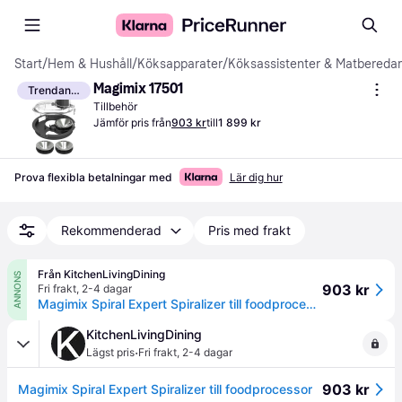
Start
/
Hem & Hushåll
/
Köksapparater
/
Köksassistenter & Matbereda
Magimix 17501
Trendande
Tillbehör
Jämför pris från
903 kr
till
1 899 kr
Prova flexibla betalningar med
Lär dig hur
Rekommenderad
Pris med frakt
Från KitchenLivingDining
ANNONS
903 kr
Fri frakt
,
2-4 dagar
Magimix Spiral Expert Spiralizer till foodprocessor
KitchenLivingDining
·
Lägst pris
Fri frakt
,
2-4 dagar
903 kr
Magimix Spiral Expert Spiralizer till foodprocessor