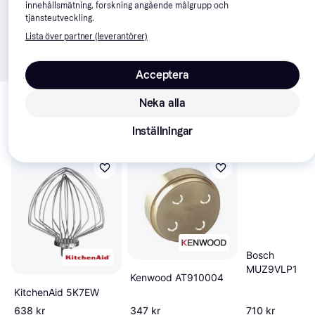
innehållsmätning, forskning angående målgrupp och
tjänsteutveckling.
Lista över partner (leverantörer)
Acceptera
Relaterade produkter
Neka alla
Vi har plockat fram ett urval av produkter som kanske skulle 
intressera dig.
Visa alla
Inställningar
Bosch
MUZ9VLP1
Kenwood AT910004
KitchenAid 5K7EW
638 kr
347 kr
710 kr