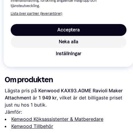
50+
-20%
Trendande
innehållsmätning, forskning angående målgrupp och
tjänsteutveckling.
Lista över partner (leverantörer)
Acceptera
Ankarsrum Veg
Cutter (Set of 
Neka alla
Champion
4.5
Kenwood
3.8
Electronics
Inställningar
KAX950ME
CHKA400
953 kr
299 kr
1 349 kr
Om produkten
Lägsta pris på 
Kenwood KAX93.A0ME Ravioli Maker 
Attachment
 är 
1 949 kr
, vilket är det billigaste priset 
just nu hos 1 butik.
Jämför:
Kenwood Köksassistenter & Matberedare
Kenwood Tillbehör