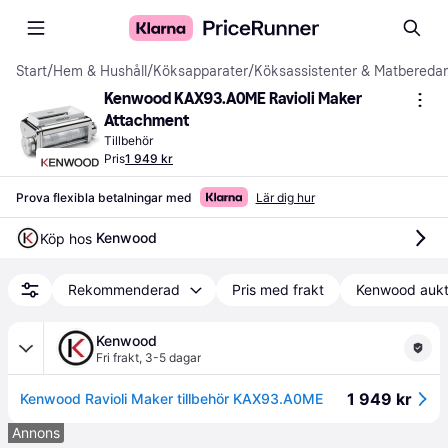
Start
/
Hem & Hushåll
/
Köksapparater
/
Köksassistenter & Matbereda
Kenwood KAX93.A0ME Ravioli Maker 
Attachment
Tillbehör
Pris
1 949 kr
Prova flexibla betalningar med
Lär dig hur
Kenwood
Köp hos 
Rekommenderad
Pris med frakt
Kenwood aukt
Kenwood
Fri frakt
,
3-5 dagar
1 949 kr
Kenwood Ravioli Maker tillbehör KAX93.A0ME
Annons