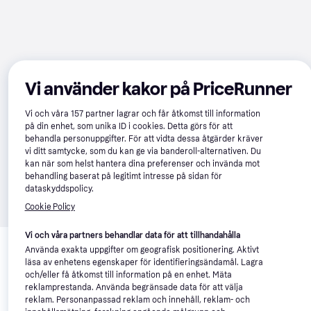
Vi använder kakor på PriceRunner
Vi och våra
157
partner lagrar och får åtkomst till information
på din enhet, som unika ID i cookies. Detta görs för att
behandla personuppgifter. För att vidta dessa åtgärder kräver
vi ditt samtycke, som du kan ge via banderoll-alternativen. Du
kan när som helst hantera dina preferenser och invända mot
behandling baserat på legitimt intresse på sidan för
dataskyddspolicy.
Cookie Policy
Relaterade produkter
Vi och våra partners behandlar data för att tillhandahålla
Använda exakta uppgifter om geografisk positionering. Aktivt
Vi har plockat fram ett urval av produkter som kanske skulle 
läsa av enhetens egenskaper för identifieringsändamål. Lagra
intressera dig.
Visa alla
och/eller få åtkomst till information på en enhet. Mäta
reklamprestanda. Använda begränsade data för att välja
reklam. Personanpassad reklam och innehåll, reklam- och