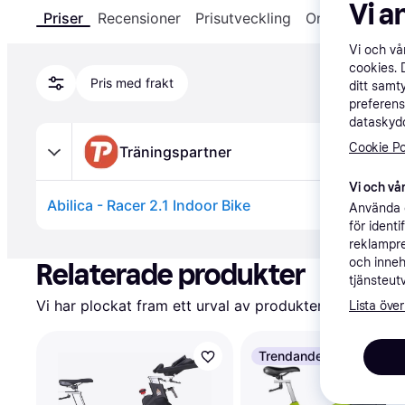
Vi a
Priser
Recensioner
Prisutveckling
Om produkten
Vi och v
cookies. 
Pris med frakt
ditt samt
preferens
dataskydd
Cookie Po
Träningspartner
Vi och vår
Abilica - Racer 2.1 Indoor Bike
Använda e
för ident
Annons
reklampre
och inneh
Relaterade produkter
tjänsteut
Vi har plockat fram ett urval av produkter som kanske 
Lista över
Trendande