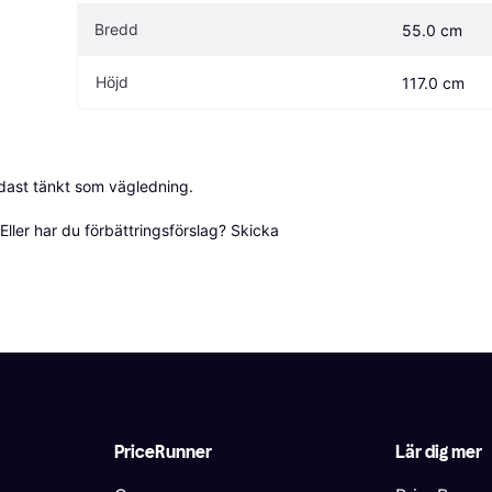
Bredd
55.0 cm
Höjd
117.0 cm
dast tänkt som vägledning.

ller har du förbättringsförslag? Skicka 
PriceRunner
Lär dig mer