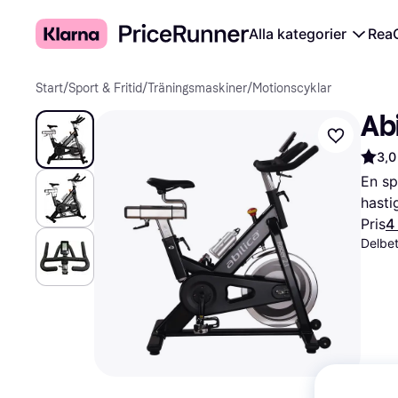
Alla kategorier
Rea
Start
/
Sport & Fritid
/
Träningsmaskiner
/
Motionscyklar
Abi
3,0
En sp
hasti
Pris
4
Delbe