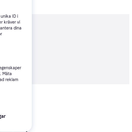
unika ID i
r kräver vi
nderad
hantera dina
ör
99 kr
 egenskaper
82 kr/mån
t. Mäta
sad reklam
Visa alla
gar
Schwinn 510U Exerci