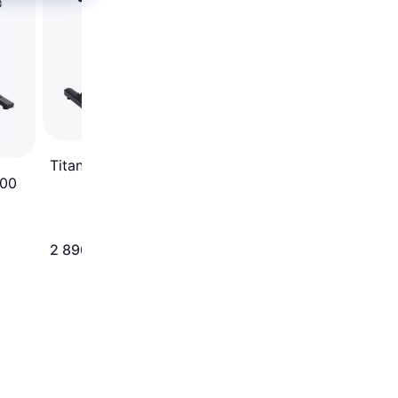
bike
Titan Life Trainer S11
200
4 999 kr
2 890 kr
Från 1 722 kr/mån