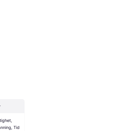
r
ighet, 
änning, Tid