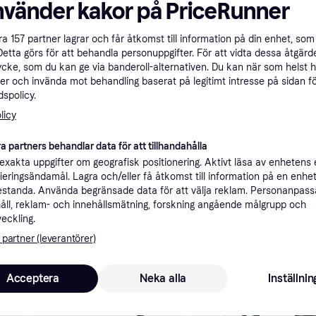
nvänder kakor på PriceRunner
Specifikationer
åra
157
partner lagrar och får åtkomst till information på din enhet, som 
Detta görs för att behandla personuppgifter. För att vidta dessa åtgärde
Rekomme
ycke, som du kan ge via banderoll-alternativen. Du kan när som helst 
er och invända mot behandling baserat på legitimt intresse på sidan f
spolicy.
licy
a partners behandlar data för att tillhandahålla
4 9
499 kr frakt
xakta uppgifter om geografisk positionering. Aktivt läsa av enhetens
Eller 8
ifieringsändamål. Lagra och/eller få åtkomst till information på en enhe
standa. Använda begränsade data för att välja reklam. Personanpas
åll, reklam- och innehållsmätning, forskning angående målgrupp och
veckling.
skulle intressera dig.
 partner (leverantörer)
Acceptera
Neka alla
Inställnin