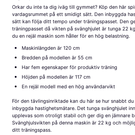
Orkar du inte ta dig iväg till gymmet? Köp den här spi
vardagsrummet på ett smidigt sätt. Den inbyggda has
sätt kan följa ditt tempo under träningspasset. Den g
träningpasset då vikten på svänghjulet är tunga 22 k
du en rejäl maskin som håller för en hög belastning.
Maskinlängden är 120 cm
Bredden på modellen är 55 cm
Har fem egenskaper för produktiv träning
Höjden på modellen är 117 cm
En rejäl modell med en hög användarvikt
För den tävlingsinriktade kan du här se hur snabbt d
inbyggda hastighetsmätare. Det tunga svänghjulet in
upplevas som otroligt stabil och ger dig en jämnare be
Svänghjulsvikten på denna maskin är 22 kg och möjlig
ditt träningspass.