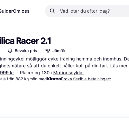
Guider
Om oss
lica Racer 2.1
Bevaka pris
Jämför
inningcykel möjliggör cykelträning hemma och inomhus. De
ghetsmätare så att du enkelt håller koll på din fart.
Läs mer
 999 kr
·
Placering 
130 
i 
Motionscyklar
tala från 882 kr/mån med
Prova flexibla betalningar*