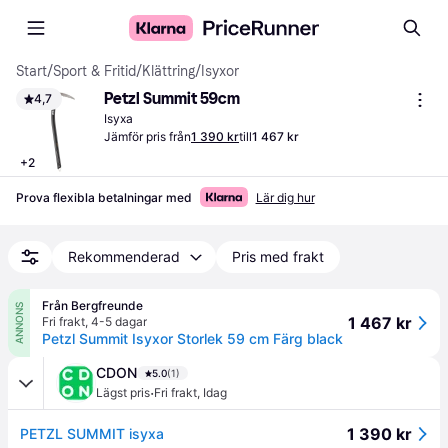
Start
/
Sport & Fritid
/
Klättring
/
Isyxor
Petzl Summit 59cm
4,7
Isyxa
Jämför pris från
1 390 kr
till
1 467 kr
+
2
Prova flexibla betalningar med
Lär dig hur
Rekommenderad
Pris med frakt
Från Bergfreunde
ANNONS
1 467 kr
Fri frakt
,
4-5 dagar
Petzl Summit Isyxor Storlek 59 cm Färg black
CDON
5.0
(1)
·
Lägst pris
Fri frakt
,
Idag
1 390 kr
PETZL SUMMIT isyxa