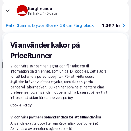
Bergfreunde
Fri frakt
,
4-5 dagar
1 467 kr
Petzl Summit Isyxor Storlek 59 cm Färg black
Hardloop
75 kr frakt
,
5 dagar
Vi använder kakor på
PriceRunner
1 436 kr
Petzl Summit® - Isyxa 59 cm
Annons
Vi och våra
157
partner lagrar och får åtkomst till
information på din enhet, som unika ID i cookies. Detta görs
för att behandla personuppgifter. För att vidta dessa
åtgärder kräver vi ditt samtycke, som du kan ge via
banderoll-alternativen. Du kan när som helst hantera dina
preferenser och invända mot behandling baserat på legitimt
intresse på sidan för dataskyddspolicy.
Cookie Policy
Vi och våra partners behandlar data för att tillhandahålla
Använda exakta uppgifter om geografisk positionering.
Aktivt läsa av enhetens egenskaper för