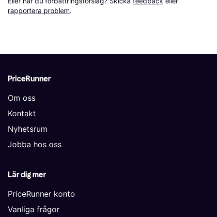
Eller har du förbättringsförslag? Skicka 
feedback
 eller 
rapportera problem
.
PriceRunner
Om oss
Kontakt
Nyhetsrum
Jobba hos oss
Lär dig mer
PriceRunner konto
Vanliga frågor