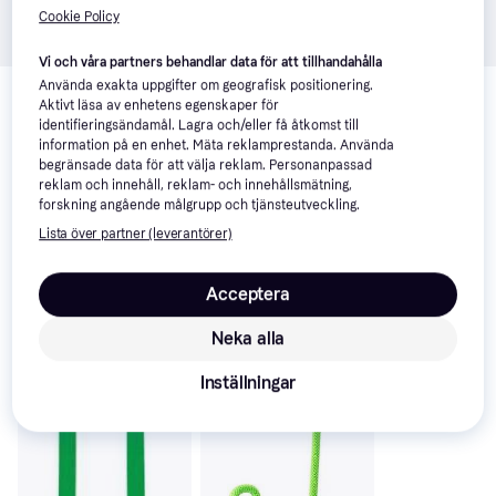
Cookie Policy
Vi och våra partners behandlar data för att tillhandahålla
Relaterade produkter
Använda exakta uppgifter om geografisk positionering.
Aktivt läsa av enhetens egenskaper för
Vi har plockat fram ett urval av produkter som kanske skulle 
identifieringsändamål. Lagra och/eller få åtkomst till
intressera dig.
Visa alla
information på en enhet. Mäta reklamprestanda. Använda
begränsade data för att välja reklam. Personanpassad
reklam och innehåll, reklam- och innehållsmätning,
forskning angående målgrupp och tjänsteutveckling.
Lista över partner (leverantörer)
Acceptera
Neka alla
Inställningar