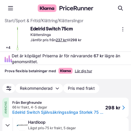
Start
/
Sport & Fritid
/
Klättring
/
Klätterslingor
Edelrid Switch 75cm
Klätterslinga
Jämför pris från
237 kr
till
298 kr
+
4
Det är köpläge! Priserna är för närvarande 
67 kr
 lägre än 
genomsnittet.
Prova flexibla betalningar med
Lär dig hur
Rekommenderad
Pris med frakt
Från Bergfreunde
ANNONS
298 kr
66 kr frakt
,
4-5 dagar
Edelrid Switch Självsäkringsslinga Storlek 75 cm Färg grön
Hardloop
·
Lägst pris
75 kr frakt
,
5 dagar