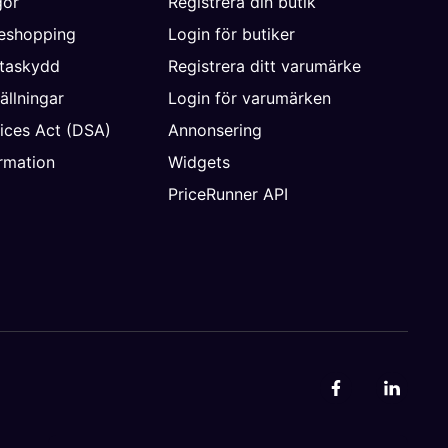
gor
Registrera din butik
neshopping
Login för butiker
ataskydd
Registrera ditt varumärke
ällningar
Login för varumärken
vices Act (DSA)
Annonsering
rmation
Widgets
PriceRunner API