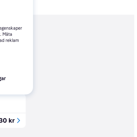
nderad
 egenskaper
t. Mäta
sad reklam
29 kr
gar
29 kr
30 kr