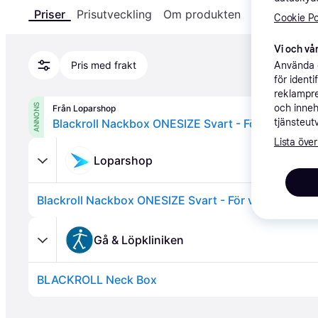
Priser
Prisutveckling
Om produkten
Specifikatio
Cookie Po
Vi och vår
Pris med frakt
Använda e
för ident
reklampre
ANNONS
och inneh
Från Loparshop
tjänsteut
Lista över
Loparshop
Gå & Löpkliniken
BLACKROLL Neck Box
Annons