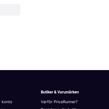
Butiker & Varumärken
r konto
Varför PriceRunner?