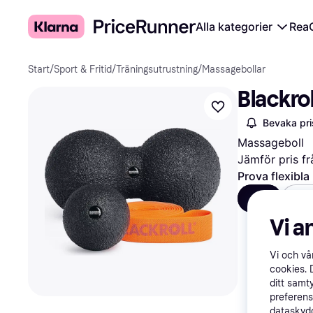
Alla kategorier
Rea
Start
/
Sport & Fritid
/
Träningsutrustning
/
Massagebollar
Blackro
Bevaka pri
Massageboll
Jämför pris fr
Prova flexibla
Alla
S
Vi a
Vi och v
cookies. 
ditt samt
preferens
dataskydd