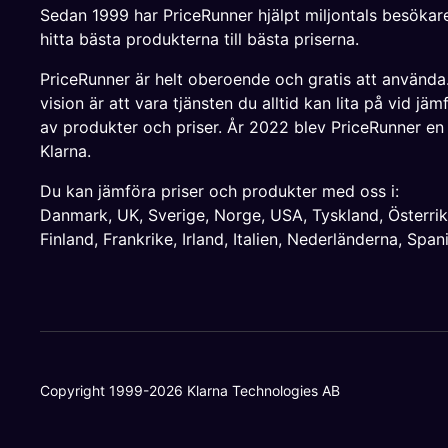
Sedan 1999 har PriceRunner hjälpt miljontals besökare
hitta bästa produkterna till bästa priserna.
PriceRunner är helt oberoende och gratis att använda
vision är att vara tjänsten du alltid kan lita på vid jäm
av produkter och priser. År 2022 blev PriceRunner en
Klarna.
Du kan jämföra priser och produkter med oss i:
Danmark
,
UK
,
Sverige
,
Norge
,
USA
,
Tyskland
,
Österri
Finland
,
Frankrike
,
Irland
,
Italien
,
Nederländerna
,
Span
Copyright 1999-2026 Klarna Technologies AB