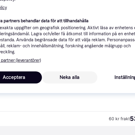
ner
licy
a partners behandlar data för att tillhandahålla
Rekomme
xakta uppgifter om geografisk positionering. Aktivt läsa av enhetens
ifieringsändamål. Lagra och/eller få åtkomst till information på en enhe
standa. Använda begränsade data för att välja reklam. Personanpas
åll, reklam- och innehållsmätning, forskning angående målgrupp och
5
49 kr frakt
,
1-3 dagar
Blackroll Nackbox ONESIZE Svart - För velvård och massage, perfekt för löpare och återhämtning.
veckling.
 partner (leverantörer)
Acceptera
Neka alla
Inställnin
5
Blackroll Nackbox ONESIZE Svart - För velvård och massage, perfekt för löpare och återhämtning.
·
Lägst pris
49 kr frakt
,
1-3 dagar
5
60 kr frakt