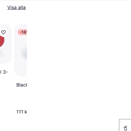
Visa alla
-16%
Blackroll Massage Bal
12cm
l 3-
Blackroll Fascia Ball 8cm
111 kr
151 kr