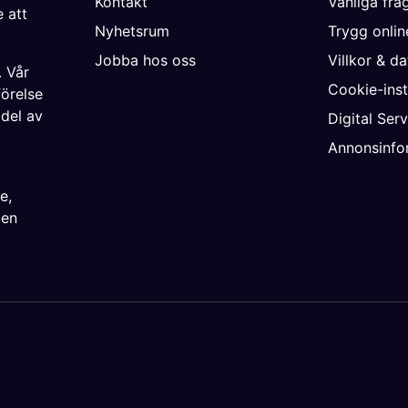
Kontakt
Vanliga frå
 att
Nyhetsrum
Trygg onli
Jobba hos oss
Villkor & d
. Vår
Cookie-inst
förelse
 del av
Digital Ser
Annonsinfo
ke
,
ien