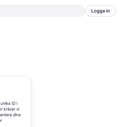
Logga in
Annons
Annons
unika ID i
r kräver vi
hantera dina
ör