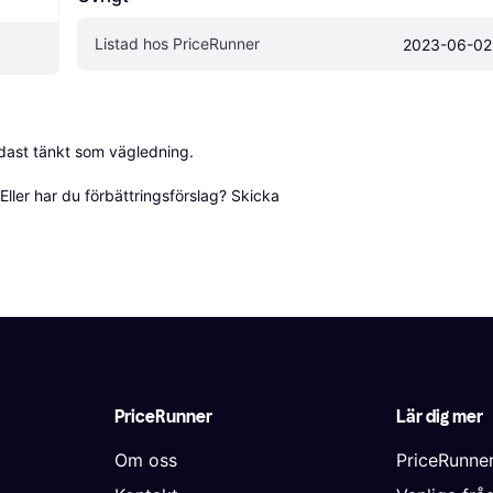
Listad hos PriceRunner
2023-06-02
dast tänkt som vägledning.

ller har du förbättringsförslag? Skicka 
PriceRunner
Lär dig mer
Om oss
PriceRunne