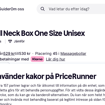
Guider
Om oss
ll Neck Box One Size Unisex
s
Jämför
ån
529 kr
till
530 kr
·
Placering 
45 
i 
Massagebollar
 betalningar med
Lär dig hur
vart
nvänder kakor på PriceRunner
åra
157
partner lagrar och får åtkomst till information på din enhet, som 
Detta görs för att behandla personuppgifter. För att vidta dessa åtgärde
ycke, som du kan ge via banderoll-alternativen. Du kan när som helst 
er och invända mot behandling baserat på legitimt intresse på sidan f
spolicy.