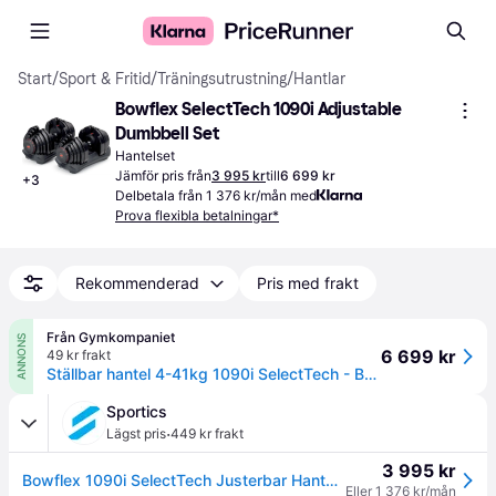
Start
/
Sport & Fritid
/
Träningsutrustning
/
Hantlar
Bowflex SelectTech 1090i Adjustable 
Dumbbell Set
Hantelset
Jämför pris från
3 995 kr
till
6 699 kr
+
3
Delbetala från 1 376 kr/mån med
Prova flexibla betalningar*
Rekommenderad
Pris med frakt
Från Gymkompaniet
ANNONS
6 699 kr
49 kr frakt
Ställbar hantel 4-41kg 1090i SelectTech - Bowflex (Styckvis)
Sportics
·
Lägst pris
449 kr frakt
3 995 kr
Bowflex 1090i SelectTech Justerbar Hantel 4-41kg
Eller 1 376 kr/mån