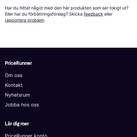
Har du hittat något med den här produkten som ser tokigt ut? 
Eller har du förbättringsförslag? Skicka 
feedback
 eller 
rapportera problem
.
PriceRunner
Om oss
Kontakt
Nyhetsrum
Jobba hos oss
Lär dig mer
PriceRunner konto