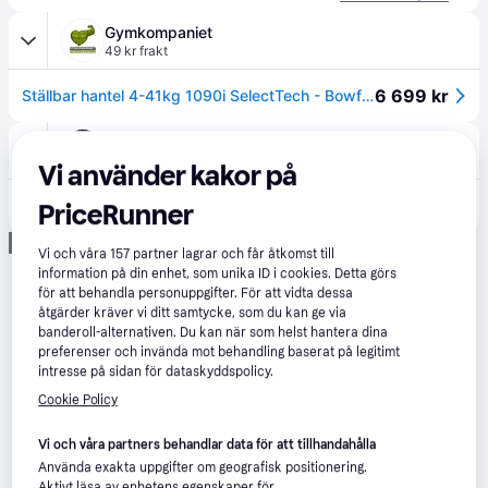
Gymkompaniet
49 kr frakt
6 699 kr
Ställbar hantel 4-41kg 1090i SelectTech - Bowflex (Styckvis)
Amazon
Vi använder kakor på
3 999 kr
Bowflex SelectTech 1090 justerbar hantel 4-41Kg (1 hantel)
PriceRunner
Annons
Vi och våra
157
partner lagrar och får åtkomst till
information på din enhet, som unika ID i cookies. Detta görs
för att behandla personuppgifter. För att vidta dessa
åtgärder kräver vi ditt samtycke, som du kan ge via
banderoll-alternativen. Du kan när som helst hantera dina
preferenser och invända mot behandling baserat på legitimt
intresse på sidan för dataskyddspolicy.
Cookie Policy
Vi och våra partners behandlar data för att tillhandahålla
Använda exakta uppgifter om geografisk positionering.
Aktivt läsa av enhetens egenskaper för