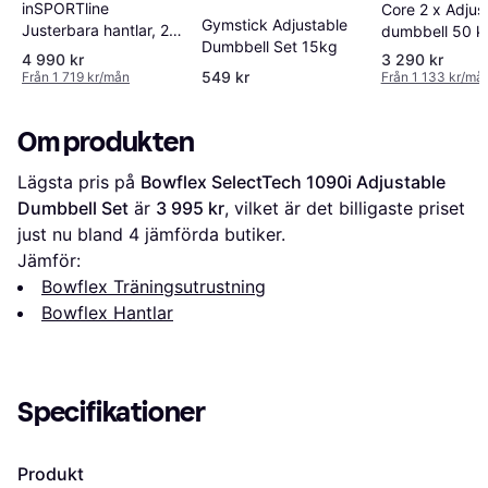
inSPORTline
Core 2 x Adjus
Gymstick Adjustable
Justerbara hantlar, 2 x
dumbbell 50 k
Dumbbell Set 15kg
6.5 24.5 kg, DuraBell
4 990 kr
3 290 kr
549 kr
Från 1 719 kr/mån
Från 1 133 kr/må
Om produkten
Lägsta pris på 
Bowflex SelectTech 1090i Adjustable 
Dumbbell Set
 är 
3 995 kr
, vilket är det billigaste priset 
just nu bland 
4
 jämförda butiker.
Jämför:
Bowflex Träningsutrustning
Bowflex Hantlar
Specifikationer
Produkt