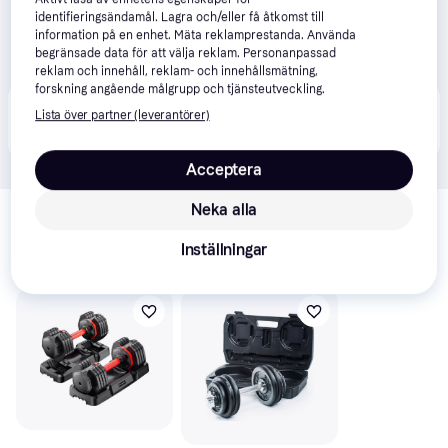
identifieringsändamål. Lagra och/eller få åtkomst till
information på en enhet. Mäta reklamprestanda. Använda
begränsade data för att välja reklam. Personanpassad
reklam och innehåll, reklam- och innehållsmätning,
forskning angående målgrupp och tjänsteutveckling.
Produkten finns även hos 
1
butik
 som valt att inte 
Lista över partner (leverantörer)
Visa alla
samarbeta med PriceRunner.
Acceptera
Relaterade produkter
Neka alla
Vi har plockat fram ett urval av produkter som kanske skulle 
Inställningar
intressera dig.
Visa alla