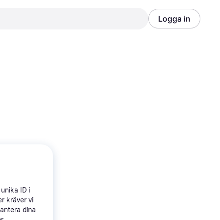
Logga in
Annons
Annons
unika ID i
r kräver vi
hantera dina
ör