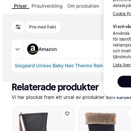
Priser
Prisutveckling
Om produkten
Specifikatio
dataskydd
Cookie Po
Vi och vår
Pris med frakt
Använda e
för ident
reklampre
Amazon
och inneh
tjänsteut
Lista över
Annons
Relaterade produkter
Vi har plockat fram ett urval av produkter som kanske 