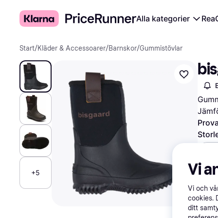
Alla kategorier
Rea
Start
/
Kläder & Accessoarer
/
Barnskor
/
Gummistövlar
bi
Gummi
Jämfö
Prova
Storl
Vä
Vi a
+5
Vi och v
570 
cookies. 
ditt samt
preferens