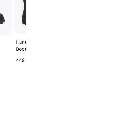
Noir/Blanc
Hunter First Wellington
Boots - Green
449 kr
344 kr