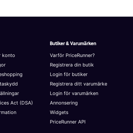
Butiker & Varumärken
r konto
Varför PriceRunner?
gor
Registrera din butik
neshopping
Login för butiker
ataskydd
Registrera ditt varumärke
ällningar
Login för varumärken
vices Act (DSA)
Annonsering
rmation
Widgets
PriceRunner API