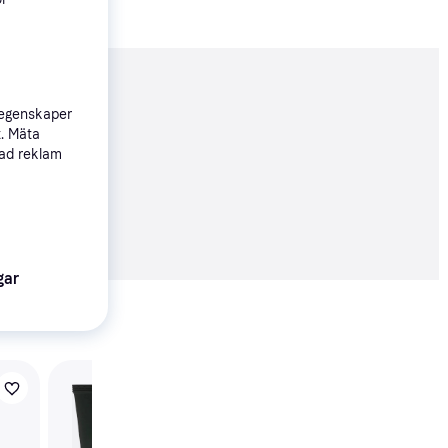
nderad
 egenskaper
t. Mäta
sad reklam
70 kr
gar
Visa alla
-19%
Aigle Kid's Giboulee 2