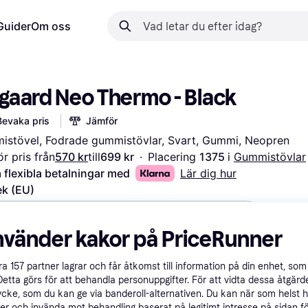
Guider
Om oss
sgaard Neo Thermo - Black
Bevaka pris
Jämför
stövel, Fodrade gummistövlar, Svart, Gummi, Neopren
r pris från
570 kr
till
699 kr
·
Placering 
1375 
i 
Gummistövlar
 flexibla betalningar med
Lär dig hur
ek (EU)
lj Storlek (EU)
nvänder kakor på PriceRunner
åra
157
partner lagrar och får åtkomst till information på din enhet, som 
kr
209 kr
498 kr
660 kr
572 kr
209 kr
Detta görs för att behandla personuppgifter. För att vidta dessa åtgärde
ycke, som du kan ge via banderoll-alternativen. Du kan när som helst 
er och invända mot behandling baserat på legitimt intresse på sidan f