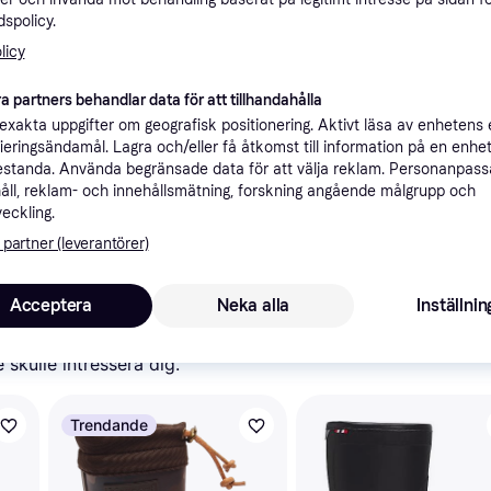
ner
spolicy.
licy
a partners behandlar data för att tillhandahålla
Rekomme
xakta uppgifter om geografisk positionering. Aktivt läsa av enhetens
ifieringsändamål. Lagra och/eller få åtkomst till information på en enhe
standa. Använda begränsade data för att välja reklam. Personanpas
åll, reklam- och innehållsmätning, forskning angående målgrupp och
veckling.
5
 partner (leverantörer)
bisgaard Unisex Baby Neo Thermo Rain Boot, Svart - Svart - 22 EU
Fri frakt
Acceptera
Neka alla
Inställnin
skulle intressera dig.
Trendande