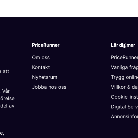
PriceRunner
Lär dig mer
Om oss
PriceRunne
Kontakt
Vanliga frå
 att
Nyhetsrum
Trygg onli
Jobba hos oss
Villkor & d
. Vår
Cookie-inst
förelse
 del av
Digital Ser
Annonsinfo
ke
,