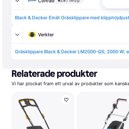
Conrad
2.4
(7 betyg)
Verkter
Gräsklippare Black & Decker LM2000-QS; 2000 W; el
Annons
Relaterade produkter
Vi har plockat fram ett urval av produkter som kanske 