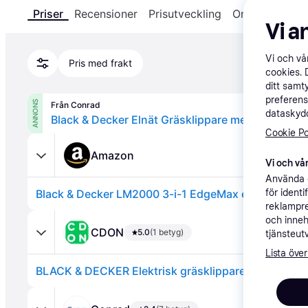
Priser
Recensioner
Prisutveckling
Om produkten
Vi a
Vi och v
Pris med frakt
cookies. 
ditt samt
preferens
ANNONS
Från Conrad
dataskydd
Cookie Po
Amazon
Vi och vår
Använda e
för ident
reklampre
och inneh
CDON
5.0
(1 betyg)
tjänsteut
Lista över
BLACK & DECKER Elektrisk gräsklippare 48cm 200