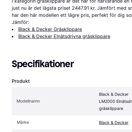
I kategorin gräsklippare är det här för närvarande e
just nu är det lägsta priset 2447.91 kr. Jämfört med s
har den här modellen ett lägre pris, perfekt för dig som
Jämför:
Black & Decker Gräsklippare
Black & Decker Elnätsdrivna gräsklippare
Specifikationer
Produkt
Black & Decker 
Modellnamn
LM2000 Elnätsdri
gräsklippare
Märke
Black & Decker