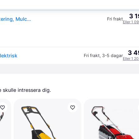
3 1
Black & Decker Elnät Gräsklippare med klipphöjdjustering, Mulching-funktion 2000 W Klippbredd 48 cm
Fri frakt
Eller 1 0
3 4
ektrisk
Fri frakt
,
3-5 dagar
Eller 1 2
skulle intressera dig.