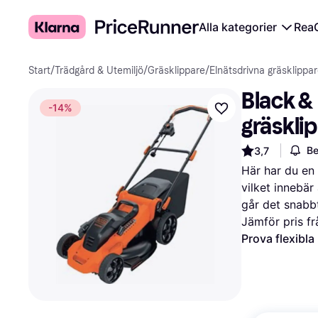
Alla kategorier
Rea
Start
/
Trädgård & Utemiljö
/
Gräsklippare
/
Elnätsdrivna gräsklippa
Black &
-14%
gräskli
Be
3,7
Här har du en 
vilket innebär
går det snabb
Jämför pris fr
Prova flexibla