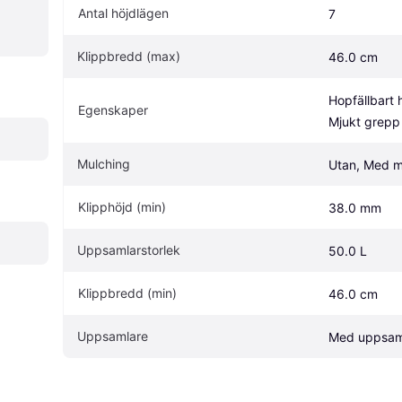
Antal höjdlägen
7
Klippbredd (max)
46.0 cm
Hopfällbart 
Egenskaper
Mjukt grepp
Mulching
Utan, Med m
Klipphöjd (min)
38.0 mm
Uppsamlarstorlek
50.0 L
Klippbredd (min)
46.0 cm
Uppsamlare
Med uppsam