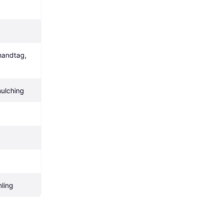
handtag, 
ulching
ling