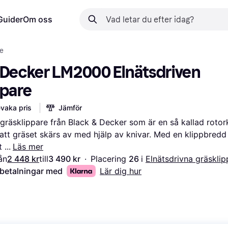
Guider
Om oss
re
 Decker LM2000 Elnätsdriven 
ppare
vaka pris
Jämför
gräsklippare från Black & Decker som är en så kallad rotork
 att gräset skärs av med hjälp av knivar. Med en klippbredd
t 
Läs mer
ån
2 448 kr
till
3 490 kr
·
Placering 
26 
i 
Elnätsdrivna gräsklip
 betalningar med
Lär dig hur