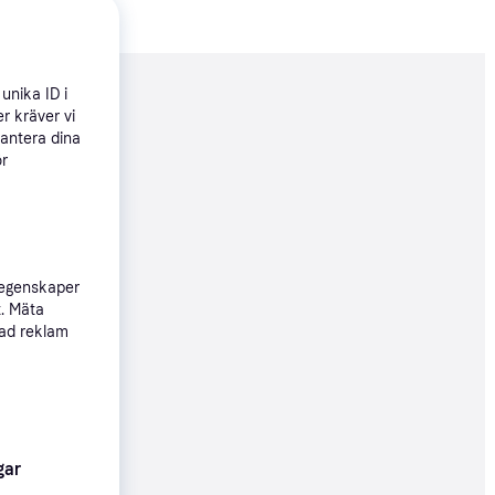
unika ID i
nderad
r kräver vi
hantera dina
ör
190 kr
099 kr/mån
 egenskaper
48 kr
t. Mäta
sad reklam
54 kr
gar