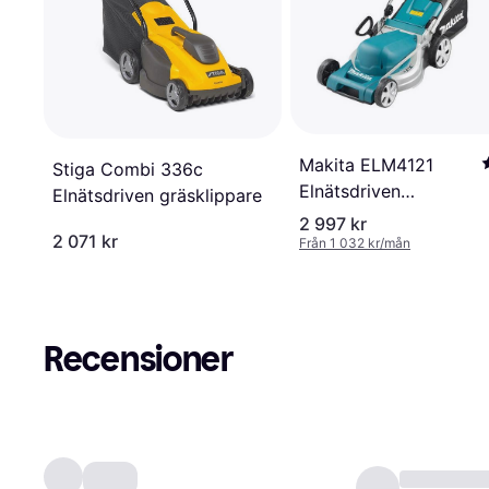
Makita ELM4121
Stiga Combi 336c
Elnätsdriven
Elnätsdriven gräsklippare
gräsklippare
2 997 kr
2 071 kr
Från 1 032 kr/mån
Recensioner