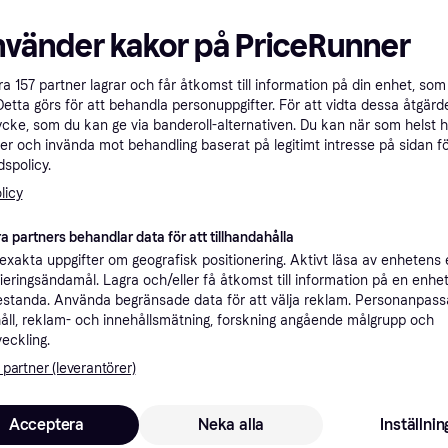
Specifikationer
nvänder kakor på PriceRunner
åra
157
partner lagrar och får åtkomst till information på din enhet, som 
Rekomme
Detta görs för att behandla personuppgifter. För att vidta dessa åtgärde
ycke, som du kan ge via banderoll-alternativen. Du kan när som helst 
er och invända mot behandling baserat på legitimt intresse på sidan f
3 
Fri frakt
spolicy.
Black & Decker Elnät Gräsklippare med klipphöjdjustering, Mulching-funktion 2000 W Klippbredd 48 cm
Eller 1 
licy
a partners behandlar data för att tillhandahålla
xakta uppgifter om geografisk positionering. Aktivt läsa av enhetens
2 4
ifieringsändamål. Lagra och/eller få åtkomst till information på en enhe
Black & Decker LM2000 3-i-1 EdgeMax elektrisk gräsklippare, grästrimmer, (2000 W, 48 cm skärbredd, 50 liter gräslåda med 7 olika skärhöjder 38 – 100 mm)
·
Lägst pris
Fri frakt
standa. Använda begränsade data för att välja reklam. Personanpas
åll, reklam- och innehållsmätning, forskning angående målgrupp och
veckling.
 partner (leverantörer)
3 0
0W Mulching
Fri frakt
,
Idag
Acceptera
Neka alla
Inställnin