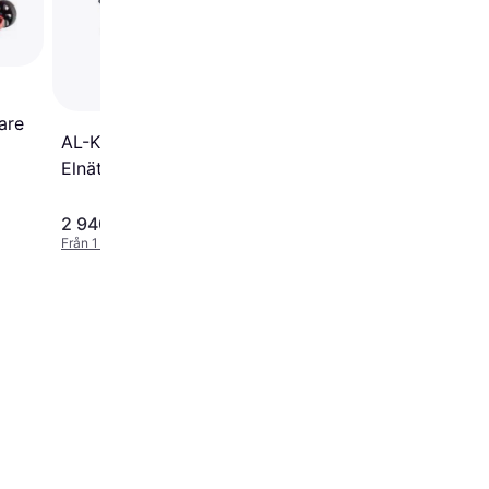
are
AL-KO Comfort 38.2 E
Elnätsdriven gräsklippare
2 940 kr
5 221 kr
Från 1 013 kr/mån