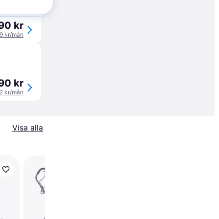
90 kr
99 kr/mån
90 kr
02 kr/mån
Visa alla
PowerPlus POWPG10
Elnätsdriven gräsklip