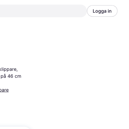
Logga in
Annons
Annons
lippare, 
 på 46 cm 
pare