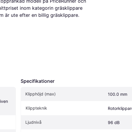
n topprankad modell på PriceRunner och
nittpriset inom kategorin gräsklippare
 är ute efter en billig gräsklippare.
Specifikationer
Klipphöjd (max)
100.0 mm
ven 
Klippteknik
Rotorklippar
Ljudnivå
96 dB