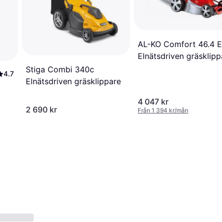
AL-KO Comfort 46.4 E
Elnätsdriven gräsklipp
Stiga Combi 340c
4.7
Elnätsdriven gräsklippare
4 047 kr
2 690 kr
Från 1 394 kr/mån