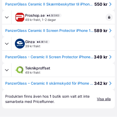
550 kr
PanzerGlass Ceramic II Skærmbeskytter til iPhone 17 Pro Max --> I lager, forväntat leveransdatum hos dig 07-08-2026
Proshop.se
4.5
(590)
49 kr frakt
,
1-2 dagar
589 kr
PanzerGlass Ceramic II Screen Protector iPhone 17 Pro Max | Ultra-Wide Fit w. EasyAligner
Ginza
4.9
(14)
39 kr frakt
349 kr
PanzerGlass - Ceramic II Screen Protector iPhone - 17 Pro Max - UWF w. EasyAligner
Teknikproffset
49 kr frakt
342 kr
PanzerGlass – Ceramic II skärmskydd för iPhone 17 Pro Max – UWF med EasyAligner
Produkten finns även hos 
1
butik
 som valt att inte 
Visa alla
samarbeta med PriceRunner.