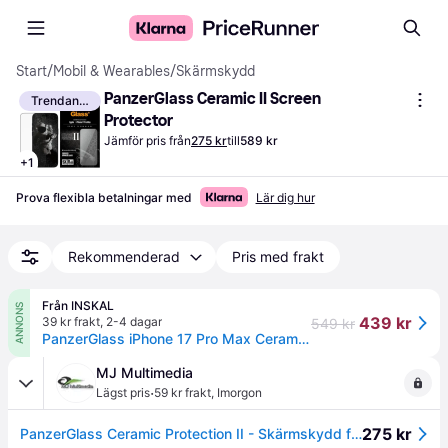
Start
/
Mobil & Wearables
/
Skärmskydd
PanzerGlass Ceramic II Screen 
Trendande
Protector
Jämför pris från
275 kr
till
589 kr
+
1
Prova flexibla betalningar med
Lär dig hur
Rekommenderad
Pris med frakt
Från INSKAL
ANNONS
439 kr
39 kr frakt
,
2-4 dagar
549 kr
PanzerGlass iPhone 17 Pro Max Ceramic Skärmskydd med EasyAligner - Ultra Wide Fit - Genomskinlig
MJ Multimedia
·
Lägst pris
59 kr frakt
,
Imorgon
275 kr
PanzerGlass Ceramic Protection II - Skärmskydd för mobiltelefon - ultrabred passning med EasyAligner - glas - ramfärg svart - för Apple iPhone 17 Pro Max