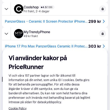
Coolshop
4.5
(139)
Fri frakt
,
2-4 dagar
299 kr
PanzerGlass - Ceramic II Screen Protector iPhone - 17 Pro Max - UWF w. EasyAligner
MyTrendyPhone
49 kr frakt
303 kr
iPhone 17 Pro Max PanzerGlass Ceramic II Protection Ultra-Wide Fit EasyAligner-skärmskydd - 9H - Svart kant
Vi använder kakor på
CS MEGASTORE
4.6
(232)
49 kr frakt
,
Imorgon
PriceRunner
321 kr
(ComputerSalg) PanzerGlass Ceramic Protection II - Skärmskydd för mobiltelefon - ultrabred passning med EasyAligner - glas - ramfärg svart - för Apple iPhone 17 Pro Max
Vi och våra
157
partner lagrar och får åtkomst till
Annons
information på din enhet, som unika ID i cookies. Detta görs
för att behandla personuppgifter. För att vidta dessa
åtgärder kräver vi ditt samtycke, som du kan ge via
banderoll-alternativen. Du kan när som helst hantera dina
preferenser och invända mot behandling baserat på legitimt
intresse på sidan för dataskyddspolicy.
Cookie Policy