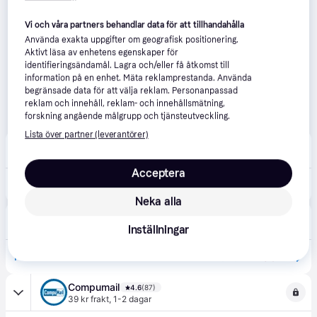
Vi och våra partners behandlar data för att tillhandahålla
Använda exakta uppgifter om geografisk positionering.
Aktivt läsa av enhetens egenskaper för
identifieringsändamål. Lagra och/eller få åtkomst till
information på en enhet. Mäta reklamprestanda. Använda
begränsade data för att välja reklam. Personanpassad
reklam och innehåll, reklam- och innehållsmätning,
forskning angående målgrupp och tjänsteutveckling.
Lista över partner (leverantörer)
Buyn
5.0
(57)
99 kr frakt
,
1-3 dagar
Acceptera
355 kr
PanzerGlass Ceramic II skärmskydd iPhone 17 Pro Max
Neka alla
INSKAL
9 aug
39 kr frakt
,
2-4 dagar
Inställningar
439 kr
PanzerGlass iPhone 17 Pro Max Ceramic Skärmskydd med EasyAligner - Ultra Wide Fit - Genomskinlig
549 kr
Compumail
4.6
(87)
39 kr frakt
,
1-2 dagar