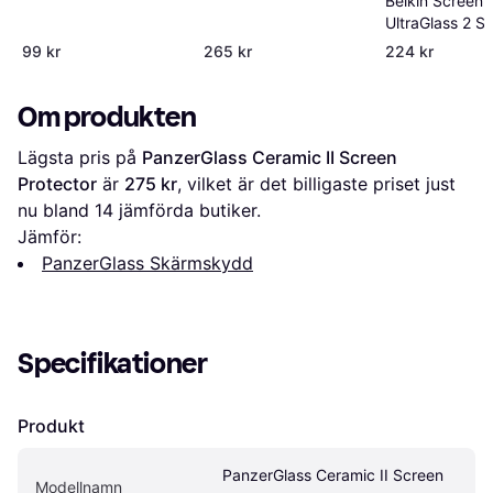
Belkin ScreenF
UltraGlass 2 S
Protector iPho
99 kr
265 kr
224 kr
Pro Max
Om produkten
Lägsta pris på 
PanzerGlass Ceramic II Screen 
Protector
 är 
275 kr
, vilket är det billigaste priset just 
nu bland 
14
 jämförda butiker.
Jämför:
PanzerGlass Skärmskydd
Specifikationer
Produkt
PanzerGlass Ceramic II Screen 
Modellnamn