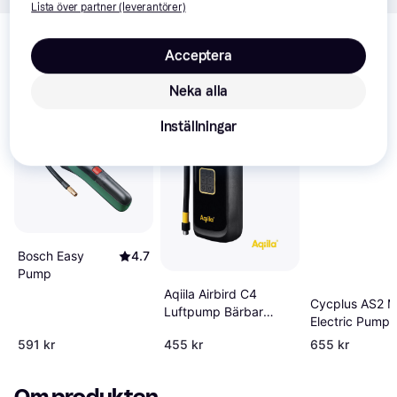
Lista över partner (leverantörer)
Relaterade produkter
Acceptera
Vi har plockat fram ett urval av produkter som kanske skulle 
intressera dig.
Visa alla
Neka alla
100+
Inställningar
Bosch Easy
4.7
Pump
Aqiila Airbird C4
Cycplus AS2 M
Luftpump Bärbar
Electric Pump
Kompressor
591 kr
455 kr
655 kr