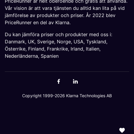
PriceRunner är helt oberoende och gratis att använda.
Vår vision är att vara tjänsten du alltid kan lita på vid
jämförelse av produkter och priser. År 2022 blev
PriceRunner en del av Klarna.
Du kan jämföra priser och produkter med oss i:
Danmark
,
UK
,
Sverige
,
Norge
,
USA
,
Tyskland
,
Österrike
,
Finland
,
Frankrike
,
Irland
,
Italien
,
Nederländerna
,
Spanien
Copyright 1999-2026 Klarna Technologies AB