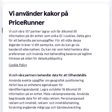
Hardloop
75 kr frakt
,
14 dagar
Vi använder kakor på
PriceRunner
976 kr
Topeak E-Booster Digital - Cykelpump Unik storlek
Annons
Vi och våra
157
partner lagrar och får åtkomst till
information på din enhet, som unika ID i cookies. Detta görs
för att behandla personuppgifter. För att vidta dessa
åtgärder kräver vi ditt samtycke, som du kan ge via
banderoll-alternativen. Du kan när som helst hantera dina
preferenser och invända mot behandling baserat på legitimt
intresse på sidan för dataskyddspolicy.
Cookie Policy
Vi och våra partners behandlar data för att tillhandahålla
Använda exakta uppgifter om geografisk positionering.
Aktivt läsa av enhetens egenskaper för
identifieringsändamål. Lagra och/eller få åtkomst till
information på en enhet. Mäta reklamprestanda. Använda
begränsade data för att välja reklam. Personanpassad
reklam och innehåll, reklam- och innehållsmätning,
forskning angående målgrupp och tjänsteutveckling.