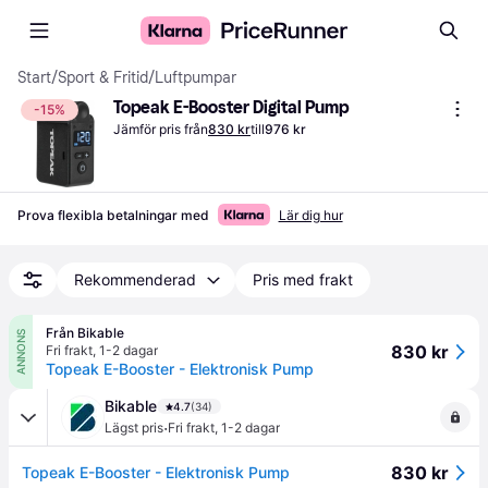
Start
/
Sport & Fritid
/
Luftpumpar
Topeak E-Booster Digital Pump
-15%
Jämför pris från
830 kr
till
976 kr
Prova flexibla betalningar med
Lär dig hur
Rekommenderad
Pris med frakt
Från Bikable
ANNONS
830 kr
Fri frakt
,
1-2 dagar
Topeak E-Booster - Elektronisk Pump
Bikable
4.7
(34)
·
Lägst pris
Fri frakt
,
1-2 dagar
830 kr
Topeak E-Booster - Elektronisk Pump