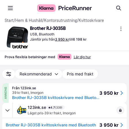
Start
/
Hem & Hushåll
/
Kontorsutrustning
/
Kvittoskrivare
Brother RJ-3035B
USB, Bluetooth
Jämför pris från
3 950 kr
till
6 198 kr
Prova flexibla betalningar med
Lär dig hur
Rekommenderad
Pris med frakt
Från 123ink.se
ANNONS
3 950 kr
39 kr frakt
,
Imorgon
Brother RJ-3035B kvittoskrivare med Bluetooth
123ink.se
4.7
(339)
·
Lägst pris
39 kr frakt
,
Imorgon
3 950 kr
Brother RJ-3035B kvittoskrivare med Bluetooth