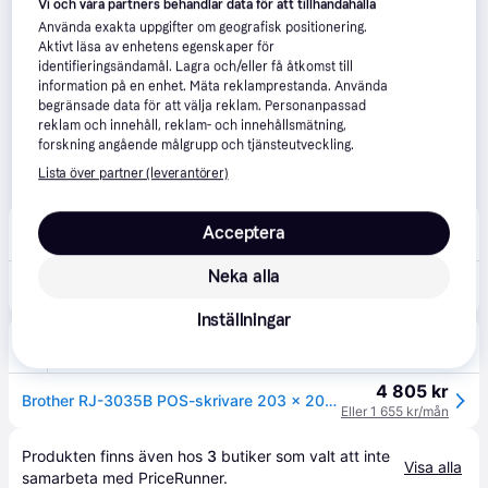
Vi och våra partners behandlar data för att tillhandahålla
Använda exakta uppgifter om geografisk positionering.
Aktivt läsa av enhetens egenskaper för
identifieringsändamål. Lagra och/eller få åtkomst till
information på en enhet. Mäta reklamprestanda. Använda
begränsade data för att välja reklam. Personanpassad
reklam och innehåll, reklam- och innehållsmätning,
forskning angående målgrupp och tjänsteutveckling.
Lista över partner (leverantörer)
Buyersclub
1.0
(1)
Acceptera
Fri frakt
,
3-4 dagar
Neka alla
4 569 kr
Brother RuggedJet RJ-3035B - kvittoskrivare - svartvit - direkt termisk
Eller 1 574 kr/mån
Inställningar
Senetic
3.0
(1)
4 805 kr
Brother RJ-3035B POS-skrivare 203 x 203 DPI Kabel & RJ3035BXX1
Eller 1 655 kr/mån
Produkten finns även hos 
3
butiker
 som valt att inte 
Visa alla
samarbeta med PriceRunner.