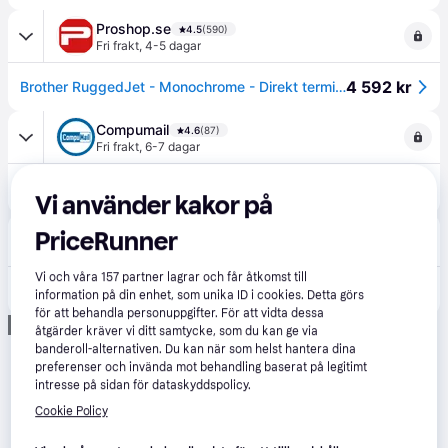
Proshop.se
4.5
(590)
Fri frakt
,
4-5 dagar
4 592 kr
Brother RuggedJet - Monochrome - Direkt termiska
Compumail
4.6
(87)
Fri frakt
,
6-7 dagar
4 617 kr
Brother RuggedJet RJ-3035B Direkte termisk --> I externt lager, forväntat leveransdatum hos dig 12-08-2026
Vi använder kakor på
Eller 1 591 kr/mån
MJ Multimedia
PriceRunner
99 kr frakt
,
Imorgon
Vi och våra
157
partner lagrar och får åtkomst till
4 555 kr
RJ-3035B 3INCH 203DPI MOBILE RECEIPT PRINTER - LIGHT (BT/MFI)
information på din enhet, som unika ID i cookies. Detta görs
för att behandla personuppgifter. För att vidta dessa
Annons
åtgärder kräver vi ditt samtycke, som du kan ge via
banderoll-alternativen. Du kan när som helst hantera dina
preferenser och invända mot behandling baserat på legitimt
intresse på sidan för dataskyddspolicy.
Cookie Policy