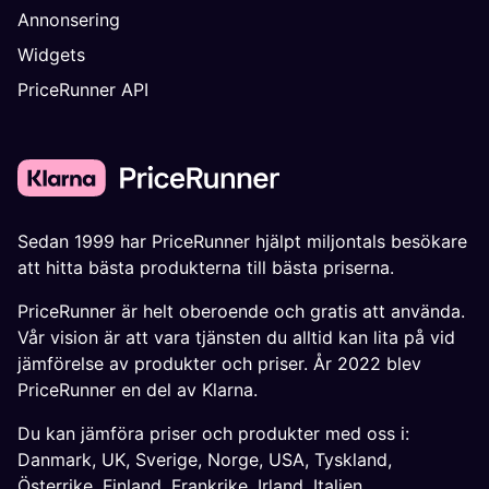
Annonsering
Widgets
PriceRunner API
Sedan 1999 har PriceRunner hjälpt miljontals besökare
att hitta bästa produkterna till bästa priserna.
PriceRunner är helt oberoende och gratis att använda.
Vår vision är att vara tjänsten du alltid kan lita på vid
jämförelse av produkter och priser. År 2022 blev
PriceRunner en del av Klarna.
Du kan jämföra priser och produkter med oss i:
Danmark
,
UK
,
Sverige
,
Norge
,
USA
,
Tyskland
,
Österrike
,
Finland
,
Frankrike
,
Irland
,
Italien
,