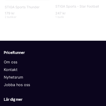
STIGA Sports - Star Football
STIGA Sports Thunder
179 kr
247 kr
2 butiker
1 butik
PriceRunner
Om oss
Kontakt
Nyhetsrum
Jobba hos oss
Lär dig mer