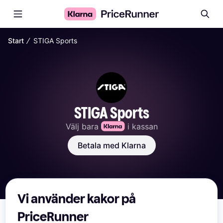
∕
Start
STIGA Sports
STIGA Sports
Välj bara 
 i kassan
Betala med Klarna
Vi använder kakor på
PriceRunner
Här har vi samlat alla produkter från STIGA Sports från 