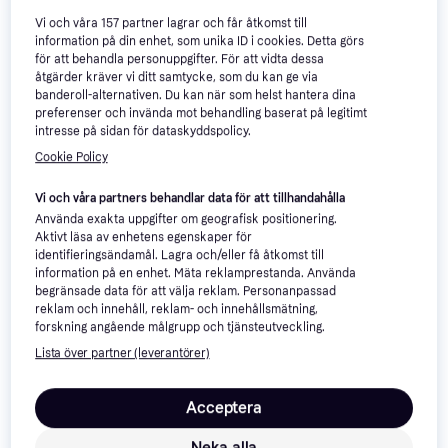
olika kategorier.

Vi och våra
157
partner lagrar och får åtkomst till
Se också aktuella 
STIGA Sports erbjudanden
 och priser »
information på din enhet, som unika ID i cookies. Detta görs
för att behandla personuppgifter. För att vidta dessa
åtgärder kräver vi ditt samtycke, som du kan ge via
Filtrera
Sortera efter Popularitet
banderoll-alternativen. Du kan när som helst hantera dina
preferenser och invända mot behandling baserat på legitimt
intresse på sidan för dataskyddspolicy.
-14%
Cookie Policy
Vi och våra partners behandlar data för att tillhandahålla
Använda exakta uppgifter om geografisk positionering.
Aktivt läsa av enhetens egenskaper för
identifieringsändamål. Lagra och/eller få åtkomst till
information på en enhet. Mäta reklamprestanda. Använda
begränsade data för att välja reklam. Personanpassad
STIGA Sports FB Goal Match
reklam och innehåll, reklam- och innehållsmätning,
L
STIGA Sports Kicker 150
4
forskning angående målgrupp och tjänsteutveckling.
- Black/Orange
Lista över partner (leverantörer)
479 kr
559 kr
419 kr
9+ butiker
9 butiker
Acceptera
Neka alla