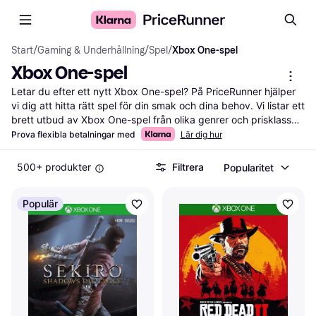
Start
/
Gaming & Underhållning
/
Spel
/
Xbox One-spel
Xbox One-spel
Letar du efter ett nytt Xbox One-spel? På PriceRunner hjälper 
vi dig att hitta rätt spel för din smak och dina behov. Vi listar ett 
brett utbud av Xbox One-spel från olika genrer och prisklasser. 
Med våra praktiska filter kan du enkelt sortera efter genre, pris 
Prova flexibla betalningar med
Lär dig hur
eller användarrecensioner — det gör det lättare för dig att hitta 
spelet som passar just dig. Du kan också läsa recensioner från 
500+ produkter
Filtrera
Popularitet
andra spelare för att få en bättre förståelse för spelets kvalitet 
och innehåll. Genom att jämföra priser från olika återförsäljare 
Populär
ser vi till att du får det bästa erbjudandet. Vi guidar dig till rätt 
val genom att ge dig all information du behöver på ett och 
samma ställe. Börja här för att hitta ditt nästa favoritspel och få 
ut det mesta av din Xbox One!
Mer om xbox one-spel »