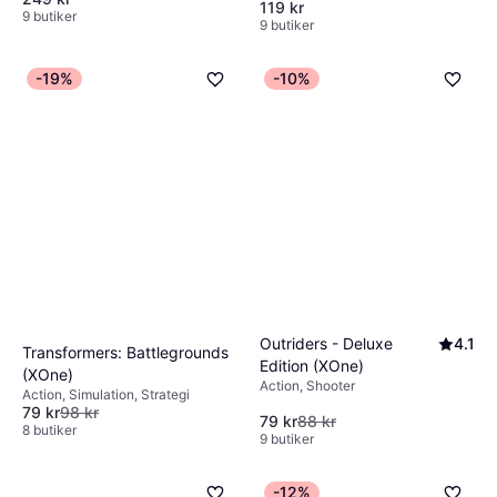
119 kr
9 butiker
9 butiker
-19%
-10%
Outriders - Deluxe
4.1
Transformers: Battlegrounds
Edition (XOne)
(XOne)
Action, Shooter
Action, Simulation, Strategi
79 kr
98 kr
79 kr
88 kr
8 butiker
9 butiker
-12%