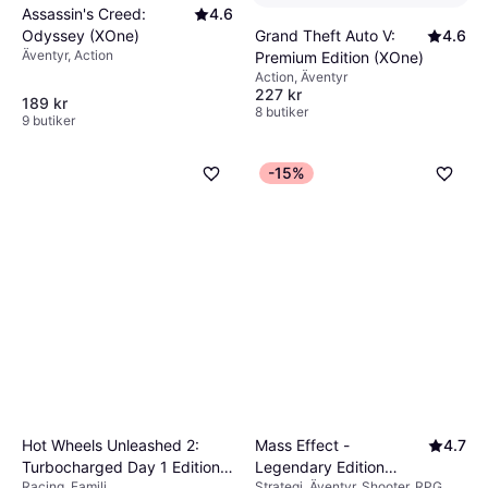
Assassin's Creed:
4.6
Odyssey (XOne)
Grand Theft Auto V:
4.6
Äventyr, Action
Premium Edition (XOne)
Action, Äventyr
227 kr
189 kr
8 butiker
9 butiker
-15%
Hot Wheels Unleashed 2:
Mass Effect -
4.7
Turbocharged Day 1 Edition
Legendary Edition
Racing, Familj
Strategi, Äventyr, Shooter, RPG,