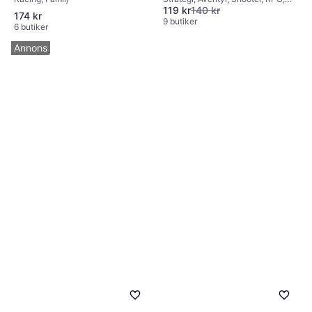
(XOne)
(XOne)
119 kr
140 kr
Action
174 kr
9 butiker
6 butiker
Annons