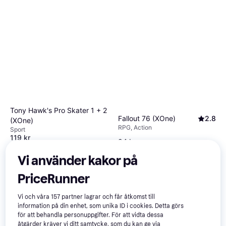
Tony Hawk's Pro Skater 1 + 2
Fallout 76 (XOne)
2.8
(XOne)
RPG, Action
Sport
119 kr
24 kr
9 butiker
9 butiker
Vi använder kakor på
PriceRunner
Vi och våra
157
partner lagrar och får åtkomst till
information på din enhet, som unika ID i cookies. Detta görs
för att behandla personuppgifter. För att vidta dessa
åtgärder kräver vi ditt samtycke, som du kan ge via