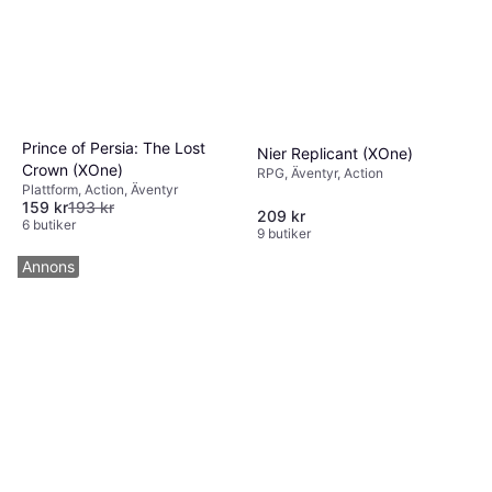
Prince of Persia: The Lost
Nier Replicant (XOne)
Crown (XOne)
RPG, Äventyr, Action
Plattform, Action, Äventyr
159 kr
193 kr
209 kr
6 butiker
9 butiker
Annons