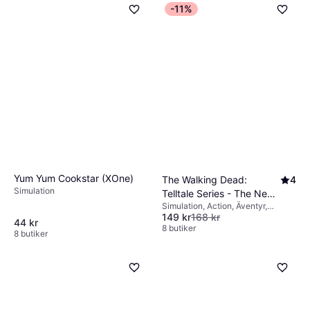
-11%
Yum Yum Cookstar (XOne)
The Walking Dead:
4
Simulation
Telltale Series - The New
Simulation, Action, Äventyr,
Frontier (XOne)
149 kr
168 kr
Skräck, Pussel
44 kr
8 butiker
8 butiker