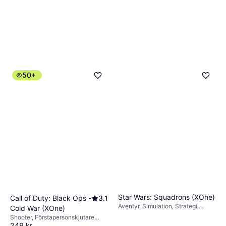
50+
Star Wars: Squadrons (XOne)
Call of Duty: Black Ops -
3.1
Äventyr, Simulation, Strategi,
Cold War (XOne)
Action, RPG
Shooter, Förstapersonskjutare
249 kr
(FPS)