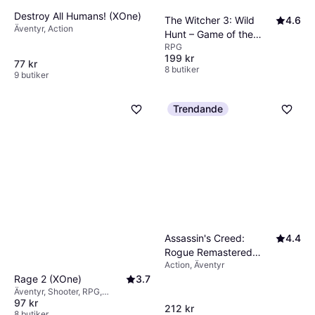
Destroy All Humans! (XOne)
The Witcher 3: Wild
4.6
Äventyr, Action
Hunt – Game of the
RPG
Year Edition (XOne)
199 kr
77 kr
8 butiker
9 butiker
Trendande
Assassin's Creed:
4.4
Rogue Remastered
Action, Äventyr
(XOne)
Rage 2 (XOne)
3.7
Äventyr, Shooter, RPG,
97 kr
Förstapersonskjutare (FPS), Action
212 kr
8 butiker