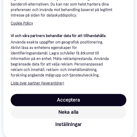
banderoll-alternativen. Du kan när som helst hantera dina
preferenser och invända mot behandling baserat på legitimt
intresse på sidan för dataskyddspolicy.
Cookie Policy
Vi och våra partners behandlar data för att tillhandahålla
Watch Dogs: Legion
3.6
Använda exakta uppgifter om geografisk positionering.
Maneater (XOne)
Aktivt läsa av enhetens egenskaper för
(XOne)
identifieringsändamål. Lagra och/eller få åtkomst till
Äventyr, Action
79 kr
information på en enhet. Mäta reklamprestanda. Använda
39 kr
9+ butiker
begränsade data för att välja reklam. Personanpassad
9+ butiker
reklam och innehåll, reklam- och innehållsmätning,
forskning angående målgrupp och tjänsteutveckling.
Lista över partner (leverantörer)
Acceptera
Neka alla
Inställningar