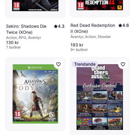
Red Dead Redemption
4.6
Sekiro: Shadows Die
4.3
II (XOne)
Twice (XOne)
Äventyr, Action, Shooter
Action, RPG, Äventyr
130 kr
193 kr
7 butiker
9+ butiker
Trendande