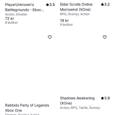
Elder Scrolls Online:
3.2
PlayerUnknown's
3.5
Morrowind (XOne)
Battlegrounds - Xbox
RPG, Äventyr, Action
Action, Shooter
One
72 kr
19 kr
8 butiker
9 butiker
Shadows Awakening
3.9
(XOne)
Rabbids Party of Legends
Action, RPG, Taktik, Äventyr
Xbox One
Strategi, Äventyr, Action