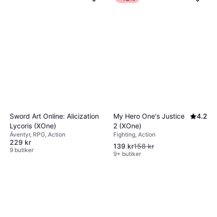
My Hero One's Justice
4.2
Sword Art Online: Alicization
2 (XOne)
Lycoris (XOne)
Fighting, Action
Äventyr, RPG, Action
229 kr
139 kr
158 kr
9 butiker
9+ butiker