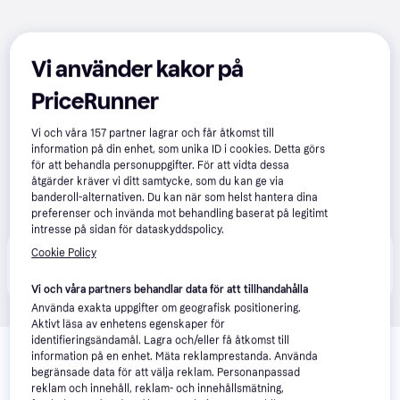
Vi använder kakor på
PriceRunner
Vi och våra
157
partner lagrar och får åtkomst till
information på din enhet, som unika ID i cookies. Detta görs
för att behandla personuppgifter. För att vidta dessa
åtgärder kräver vi ditt samtycke, som du kan ge via
banderoll-alternativen. Du kan när som helst hantera dina
preferenser och invända mot behandling baserat på legitimt
intresse på sidan för dataskyddspolicy.
Cookie Policy
Produkten finns även hos 
1
butik
 som valt att inte 
Visa alla
samarbeta med PriceRunner.
Vi och våra partners behandlar data för att tillhandahålla
Använda exakta uppgifter om geografisk positionering.
Aktivt läsa av enhetens egenskaper för
Relaterade produkter
identifieringsändamål. Lagra och/eller få åtkomst till
information på en enhet. Mäta reklamprestanda. Använda
Vi har plockat fram ett urval av produkter som kanske skulle 
begränsade data för att välja reklam. Personanpassad
intressera dig.
Visa alla
reklam och innehåll, reklam- och innehållsmätning,