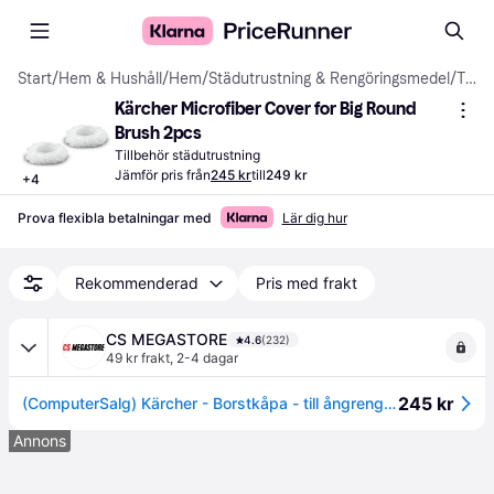
Start
/
Hem & Hushåll
/
Hem
/
Städutrustning & Rengöringsmedel
/
Tillbehör städutrustning
Kärcher Microfiber Cover for Big Round 
Brush 2pcs
Tillbehör städutrustning
Jämför pris från
245 kr
till
249 kr
+
4
Prova flexibla betalningar med
Lär dig hur
Rekommenderad
Pris med frakt
CS MEGASTORE
4.6
(232)
49 kr frakt
,
2-4 dagar
245 kr
(ComputerSalg) Kärcher - Borstkåpa - till ångrengörare (paket om 2) - för Kärcher SC 2, SC 3, SC 4, SC 5
Annons