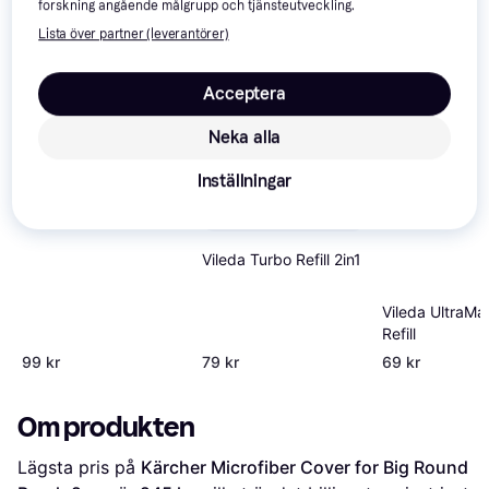
forskning angående målgrupp och tjänsteutveckling.
Lista över partner (leverantörer)
Trendande
Acceptera
Neka alla
Swiffer
Inställningar
Våtrengöringspåfyllningar
Morgonfräsch Doft
24-Pack
Vileda Turbo Refill 2in1
Vileda UltraM
Refill
99 kr
79 kr
69 kr
Om produkten
Lägsta pris på 
Kärcher Microfiber Cover for Big Round 