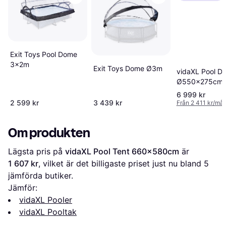
Exit Toys Pool Dome
3x2m
Exit Toys Dome Ø3m
vidaXL Pool D
Ø550x275cm
6 999 kr
2 599 kr
3 439 kr
Från 2 411 kr/må
Om produkten
Lägsta pris på 
vidaXL Pool Tent 660x580cm
 är 
1 607 kr
, vilket är det billigaste priset just nu bland 
5
jämförda butiker.
Jämför:
vidaXL Pooler
vidaXL Pooltak