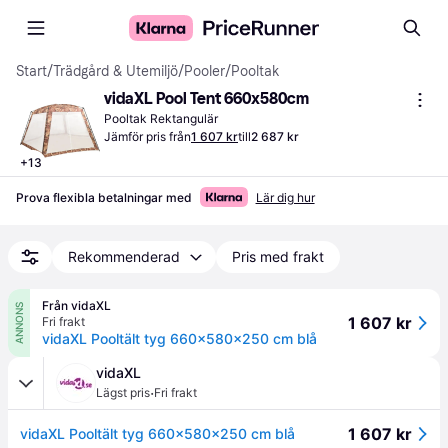
Start
/
Trädgård & Utemiljö
/
Pooler
/
Pooltak
vidaXL Pool Tent 660x580cm
Pooltak Rektangulär
Jämför pris från
1 607 kr
till
2 687 kr
+
13
Prova flexibla betalningar med
Lär dig hur
Rekommenderad
Pris med frakt
Från vidaXL
ANNONS
1 607 kr
Fri frakt
vidaXL Pooltält tyg 660x580x250 cm blå
vidaXL
·
Lägst pris
Fri frakt
1 607 kr
vidaXL Pooltält tyg 660x580x250 cm blå