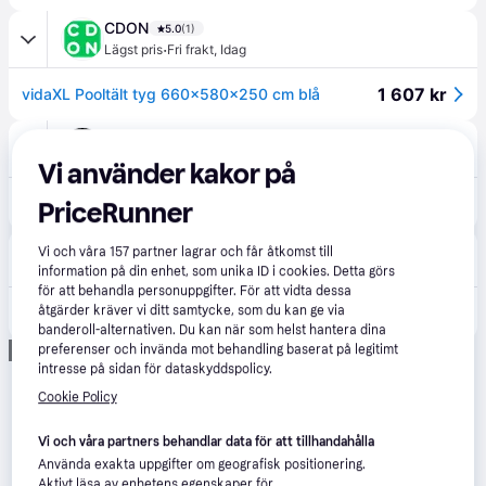
CDON
5.0
(1)
·
Lägst pris
Fri frakt
,
Idag
1 607 kr
vidaXL Pooltält tyg 660x580x250 cm blå
Amazon
Vi använder kakor på
2 195 kr
vidaXL Pooltält tyg 660x580x250 cm grön
PriceRunner
Buyersclub
1.0
(1)
Vi och våra
157
partner lagrar och får åtkomst till
Fri frakt
,
2-3 dagar
information på din enhet, som unika ID i cookies. Detta görs
för att behandla personuppgifter. För att vidta dessa
1 804 kr
åtgärder kräver vi ditt samtycke, som du kan ge via
Pooltält tyg 660x580x250 cm blå
banderoll-alternativen. Du kan när som helst hantera dina
Annons
preferenser och invända mot behandling baserat på legitimt
intresse på sidan för dataskyddspolicy.
Cookie Policy
Vi och våra partners behandlar data för att tillhandahålla
Använda exakta uppgifter om geografisk positionering.
Aktivt läsa av enhetens egenskaper för