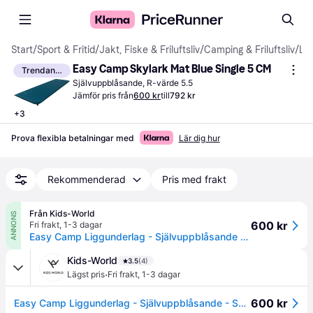
Start
/
Sport & Fritid
/
Jakt, Fiske & Friluftsliv
/
Camping & Friluftsliv
/
Liggunderlag
Easy Camp Skylark Mat Blue Single 5 CM
Trendande
Självuppblåsande, R-värde 5.5
Jämför pris från
600 kr
till
792 kr
+
3
Prova flexibla betalningar med
Lär dig hur
Rekommenderad
Pris med frakt
Från Kids-World
ANNONS
600 kr
Fri frakt
,
1-3 dagar
Easy Camp Liggunderlag - Självuppblåsande - Skylark Single 5 cm - Easy Camp - One Size - Madrass
Kids-World
3.5
(4)
·
Lägst pris
Fri frakt
,
1-3 dagar
600 kr
Easy Camp Liggunderlag - Självuppblåsande - Skylark Single 5 cm - Easy Camp - One Size - Madrass