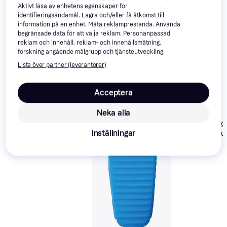
Aktivt läsa av enhetens egenskaper för
Vi har plockat fram ett urval av produkter som kanske skulle 
identifieringsändamål. Lagra och/eller få åtkomst till
intressera dig.
Visa alla
information på en enhet. Mäta reklamprestanda. Använda
begränsade data för att välja reklam. Personanpassad
reklam och innehåll, reklam- och innehållsmätning,
Trendande
Trendande
forskning angående målgrupp och tjänsteutveckling.
Lista över partner (leverantörer)
Acceptera
Briv Classic 25 2.5cm
Neka alla
Mountrex Ligg
Inställningar
700 g Utomhu
Camping Luft