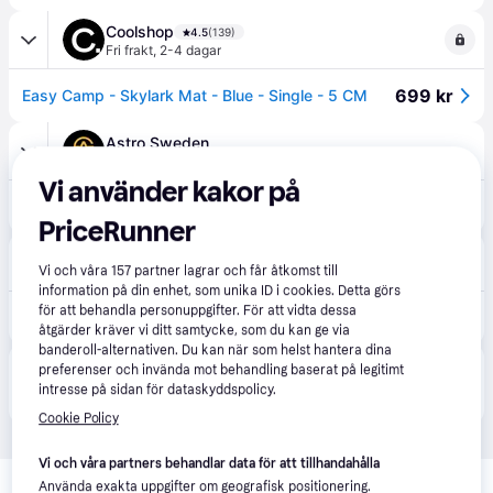
Coolshop
4.5
(139)
Fri frakt
,
2-4 dagar
699 kr
Easy Camp - Skylark Mat - Blue - Single - 5 CM
Astro Sweden
89 kr frakt
Vi använder kakor på
649 kr
Easy Camp Skylark Single Selfinflated mat 5 cm
PriceRunner
Teknikproffset
Vi och våra
157
partner lagrar och får åtkomst till
79 kr frakt
information på din enhet, som unika ID i cookies. Detta görs
för att behandla personuppgifter. För att vidta dessa
792 kr
Easy Camp Skylark Liggunderlag - Blå - Singel - 5 CM
åtgärder kräver vi ditt samtycke, som du kan ge via
banderoll-alternativen. Du kan när som helst hantera dina
preferenser och invända mot behandling baserat på legitimt
Produkten finns även hos 
1
butik
 som valt att inte 
Visa alla
intresse på sidan för dataskyddspolicy.
samarbeta med PriceRunner.
Cookie Policy
Vi och våra partners behandlar data för att tillhandahålla
Relaterade produkter
Använda exakta uppgifter om geografisk positionering.