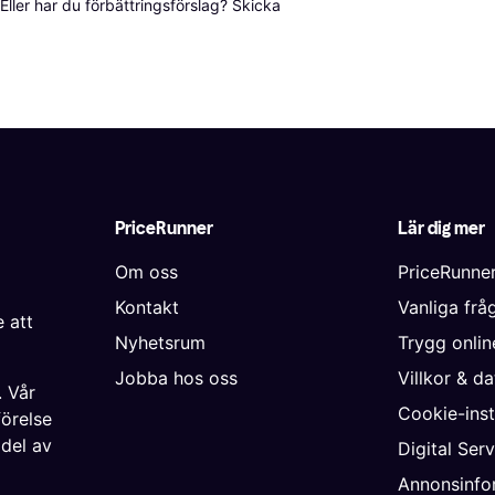
ller har du förbättringsförslag? Skicka 
PriceRunner
Lär dig mer
Om oss
PriceRunne
Kontakt
Vanliga frå
 att
Nyhetsrum
Trygg onli
Jobba hos oss
Villkor & d
. Vår
Cookie-inst
förelse
 del av
Digital Ser
Annonsinfo