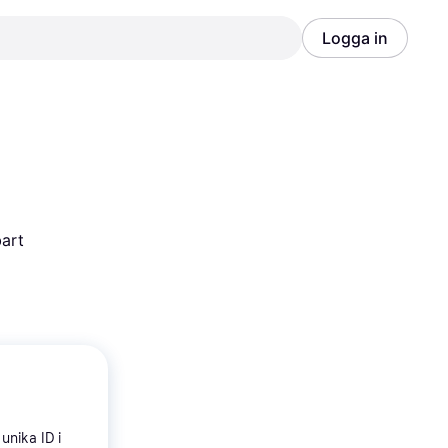
Logga in
Annons
Annons
art 
unika ID i