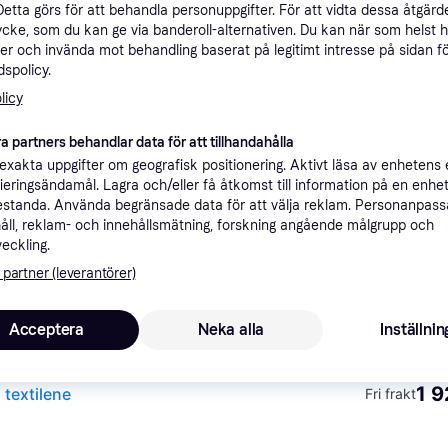
Detta görs för att behandla personuppgifter. För att vidta dessa åtgärde
ner
ycke, som du kan ge via banderoll-alternativen. Du kan när som helst 
er och invända mot behandling baserat på legitimt intresse på sidan f
spolicy.
Rekomme
licy
a partners behandlar data för att tillhandahålla
1 
Fri frakt
,
Idag
xakta uppgifter om geografisk positionering. Aktivt läsa av enhetens
ä & textilene
ifieringsändamål. Lagra och/eller få åtkomst till information på en enhe
standa. Använda begränsade data för att välja reklam. Personanpas
åll, reklam- och innehållsmätning, forskning angående målgrupp och
veckling.
 partner (leverantörer)
1 7
 textilene
·
Lägst pris
Fri frakt
,
Idag
Acceptera
Neka alla
Inställnin
1 9
 textilene
Fri frakt