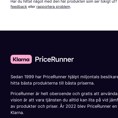
Har du hittat något med den här produkten som ser tokigt ut? E
feedback
 eller 
rapportera problem
.
Sedan 1999 har PriceRunner hjälpt miljontals besökare
hitta bästa produkterna till bästa priserna.
PriceRunner är helt oberoende och gratis att använda
vision är att vara tjänsten du alltid kan lita på vid jäm
av produkter och priser. År 2022 blev PriceRunner en
Klarna.