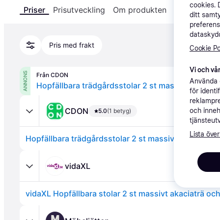
cookies. 
Priser
Prisutveckling
Om produkten
Specifikatio
ditt samt
preferens
dataskydd
Pris med frakt
Cookie Po
Vi och vår
ANNONS
Från CDON
Använda e
Hopfällbara trädgårdsstolar 2 st massivt akaciatr
för ident
reklampre
CDON
och inneh
5.0
(1 betyg)
tjänsteut
Lista över
Hopfällbara trädgårdsstolar 2 st massivt akaciaträ &
vidaXL
vidaXL Hopfällbara stolar 2 st massivt akaciaträ och