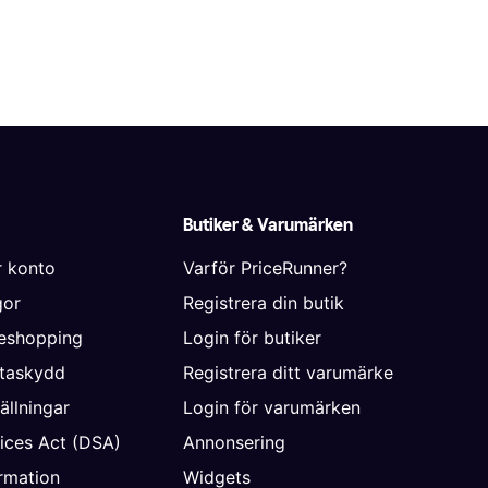
Butiker & Varumärken
r konto
Varför PriceRunner?
gor
Registrera din butik
neshopping
Login för butiker
ataskydd
Registrera ditt varumärke
ällningar
Login för varumärken
vices Act (DSA)
Annonsering
rmation
Widgets