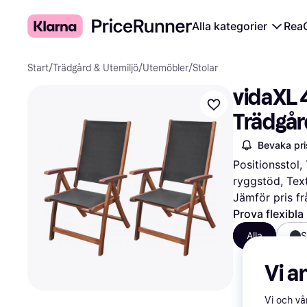
Alla kategorier
Rea
Start
/
Trädgård & Utemiljö
/
Utemöbler
/
Stolar
vidaXL 4
Trädgår
Bevaka pri
Positionsstol,
ryggstöd, Text
Jämför pris fr
Prova flexibla
Alla
S
Vi a
Vi och v