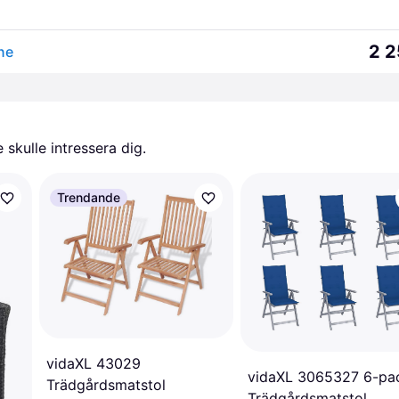
2 2
ene
skulle intressera dig.
Trendande
vidaXL 43029
vidaXL 3065327 6-pa
Trädgårdsmatstol
Trädgårdsmatstol