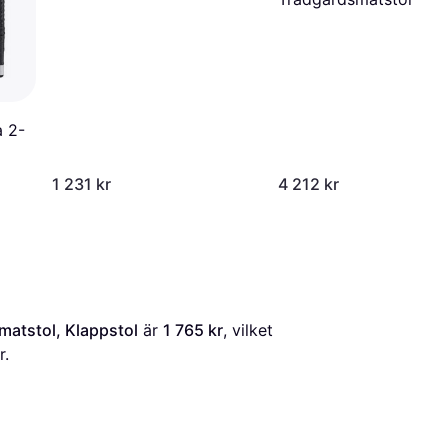
a 2-
1 231 kr
4 212 kr
matstol, Klappstol
 är 
1 765 kr
, vilket 
r.