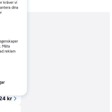
r kräver vi
hantera dina
ör
nderad
765 kr
 egenskaper
t. Mäta
sad reklam
65 kr
gar
24 kr