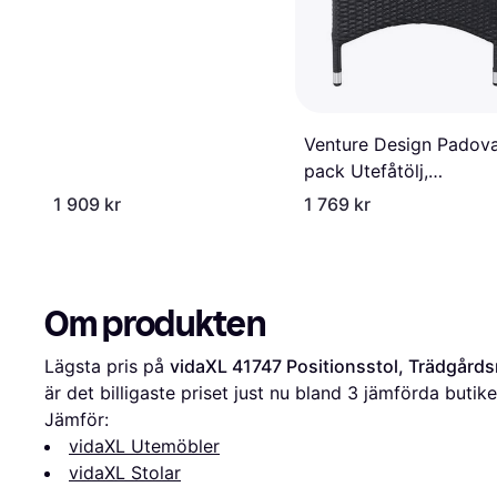
Venture Design Padov
pack Utefåtölj,
Positionsstol,
1 909 kr
1 769 kr
Trädgårdsmatstol
Om produkten
Lägsta pris på 
vidaXL 41747 Positionsstol, Trädgårds
är det billigaste priset just nu bland 
3
 jämförda butike
Jämför:
vidaXL Utemöbler
vidaXL Stolar