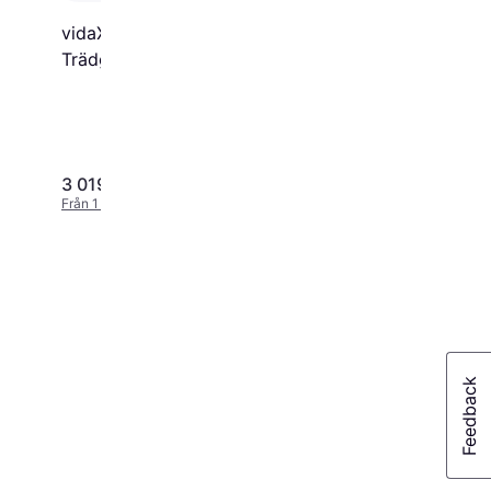
vidaXL 45588 4-pack
Trädgårdsmatstol,
Klappstol
3 019 kr
6 464 kr
Från 1 040 kr/mån