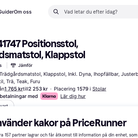
Guider
Om oss
1747 Positionsstol, 
dsmatstol, Klappstol
s
Jämför
 Trädgårdsmatstol, Klappstol, Inkl. Dyna, Ihopfällbar, Justerb
il, Trä, Teak, Furu
ån
1 765 kr
till
2 253 kr
·
Placering 
1579 
i 
Stolar
 betalningar med
Lär dig hur
vart
nvänder kakor på PriceRunner
åra
157
partner lagrar och får åtkomst till information på din enhet, som 