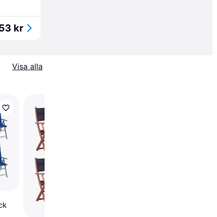
53 kr
Visa alla
vidaXL 3075056 8-p
Trädgårdsmatstol
ck