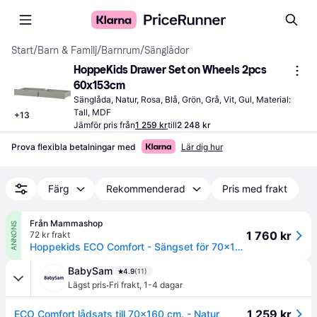
Start
/
Barn & Familj
/
Barnrum
/
Sänglådor
HoppeKids Drawer Set on Wheels 2pcs 
60x153cm
Sänglåda, Natur, Rosa, Blå, Grön, Grå, Vit, Gul, Material: 
Tall, MDF
+
13
Jämför pris från
1 259 kr
till
2 248 kr
Prova flexibla betalningar med
Lär dig hur
Färg
Rekommenderad
Pris med frakt
Från Mammashop
ANNONS
1 760 kr
72 kr frakt
Hoppekids ECO Comfort - Sängset för 70x160 cm. Säng - Natur
BabySam
4.9
(11)
·
Lägst pris
Fri frakt
,
1-4 dagar
1 259 kr
ECO Comfort lådsats till 70x160 cm. - Natur