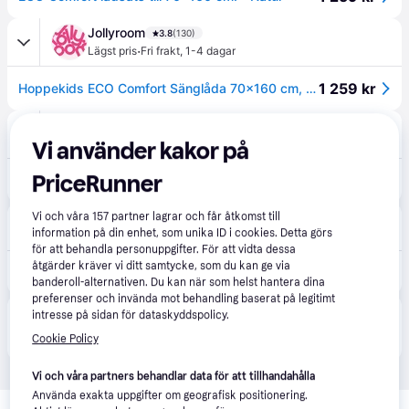
Jollyroom
3.8
(130)
·
Lägst pris
Fri frakt
,
1-4 dagar
1 259 kr
Hoppekids ECO Comfort Sänglåda 70x160 cm, Trä
Mammashop
72 kr frakt
Vi använder kakor på
PriceRunner
1 760 kr
Hoppekids ECO Comfort - Sängset för 70x160 cm. Säng - Natur
Vi och våra
157
partner lagrar och får åtkomst till
Kids-World
3.5
(4)
information på din enhet, som unika ID i cookies. Detta görs
Fri frakt
,
1-3 dagar
för att behandla personuppgifter. För att vidta dessa
åtgärder kräver vi ditt samtycke, som du kan ge via
1 847 kr
Hoppekids Lådor m. Hjul - 2 st. - 70x160 cm - Vit - Hoppekids - One Size - Låda
banderoll-alternativen. Du kan när som helst hantera dina
preferenser och invända mot behandling baserat på legitimt
intresse på sidan för dataskyddspolicy.
Produkten finns även hos 
1
butik
 som valt att inte 
Visa alla
samarbeta med PriceRunner.
Cookie Policy
Vi och våra partners behandlar data för att tillhandahålla
Använda exakta uppgifter om geografisk positionering.
Relaterade produkter