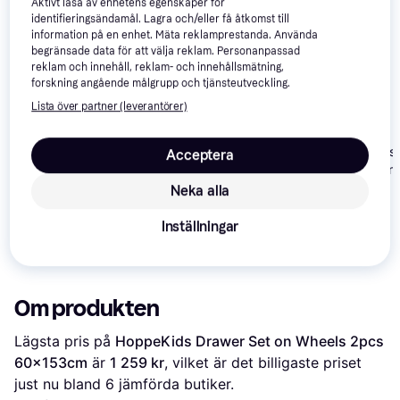
Aktivt läsa av enhetens egenskaper för
identifieringsändamål. Lagra och/eller få åtkomst till
Vi har plockat fram ett urval av produkter som kanske skulle 
information på en enhet. Mäta reklamprestanda. Använda
intressera dig.
Visa alla
begränsade data för att välja reklam. Personanpassad
reklam och innehåll, reklam- och innehållsmätning,
forskning angående målgrupp och tjänsteutveckling.
Lista över partner (leverantörer)
Woood Dennis
Acceptera
Drawer Concre
Neka alla
HoppeKids Drawer on
Sebra Stone Bed
Wheels
Inställningar
Drawer Stone
55x71cm
1 799 kr
449 kr
2 060 kr
Om produkten
Lägsta pris på 
HoppeKids Drawer Set on Wheels 2pcs 
60x153cm
 är 
1 259 kr
, vilket är det billigaste priset 
just nu bland 
6
 jämförda butiker.