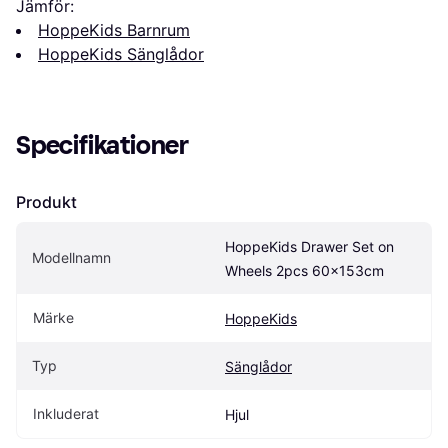
Jämför:
HoppeKids Barnrum
HoppeKids Sänglådor
Specifikationer
Produkt
HoppeKids Drawer Set on 
Modellnamn
Wheels 2pcs 60x153cm
Märke
HoppeKids
Typ
Sänglådor
Inkluderat
Hjul