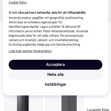
Produkten finns även hos 
2
butiker
 som valt att inte 
Cookie Policy
Visa alla
samarbeta med PriceRunner.
Vi och våra partners behandlar data för att tillhandahålla
Använda exakta uppgifter om geografisk positionering.
Aktivt läsa av enhetens egenskaper för
Relaterade produkter
identifieringsändamål. Lagra och/eller få åtkomst till
information på en enhet. Mäta reklamprestanda. Använda
Vi har plockat fram ett urval av produkter som kanske skulle 
begränsade data för att välja reklam. Personanpassad
intressera dig.
Visa alla
reklam och innehåll, reklam- och innehållsmätning,
forskning angående målgrupp och tjänsteutveckling.
Lista över partner (leverantörer)
Acceptera
Neka alla
Inställningar
Lucande Kiran 