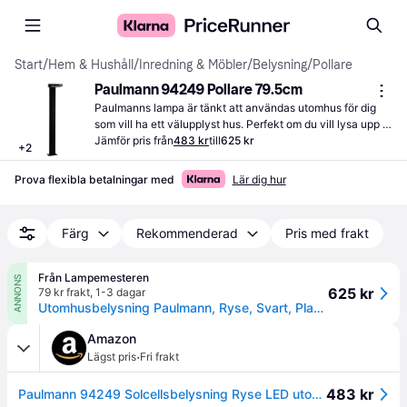
Start
/
Hem & Hushåll
/
Inredning & Möbler
/
Belysning
/
Pollare
Paulmann 94249 Pollare 79.5cm
Paulmanns lampa är tänkt att användas utomhus för dig 
som vill ha ett välupplyst hus. Perfekt om du vill lysa upp 
trädgården eller uppfarten.
Jämför pris från
483 kr
till
625 kr
+
2
Prova flexibla betalningar med
Lär dig hur
Färg
Rekommenderad
Pris med frakt
Från Lampemesteren
ANNONS
625 kr
79 kr frakt
,
1-3 dagar
Utomhusbelysning Paulmann, Ryse, Svart, Plast, Modern
Amazon
·
Lägst pris
Fri frakt
483 kr
Paulmann 94249 Solcellsbelysning Ryse LED utomhuslampa inkl. 1x1,2 W antracit plast 3000 K varmvit