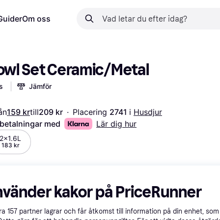
Guider
Om oss
Bowl Set Ceramic/Metal
s
Jämför
ån
159 kr
till
209 kr
·
Placering 
2741 
i 
Husdjur
 betalningar med
Lär dig hur
2x1.6L
183 kr
nvänder kakor på PriceRunner
åra
157
partner lagrar och får åtkomst till information på din enhet, som 