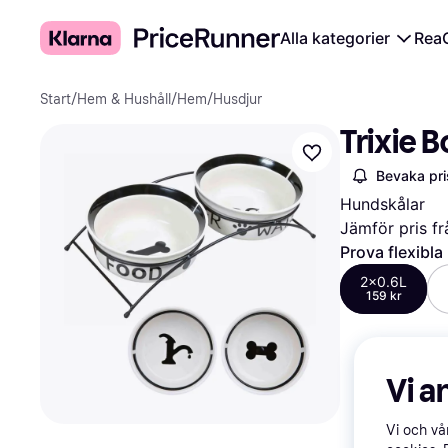
Alla kategorier
Rea
Start
/
Hem & Hushåll
/
Hem
/
Husdjur
Trixie 
Bevaka pri
Hundskålar
Jämför pris fr
Prova flexibla
2x0.6L
159 kr
Vi a
Vi och v