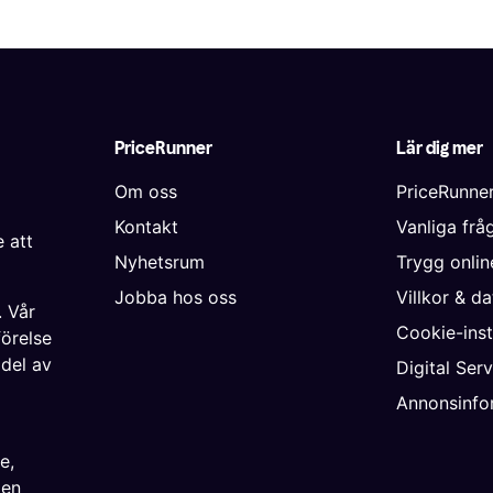
PriceRunner
Lär dig mer
Om oss
PriceRunne
Kontakt
Vanliga frå
 att
Nyhetsrum
Trygg onli
Jobba hos oss
Villkor & d
. Vår
Cookie-inst
förelse
 del av
Digital Ser
Annonsinfo
ke
,
ien