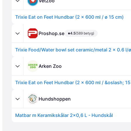
VetZoo
Trixie Eat on Feet Hundbar (2 x 600 ml / ø 15 cm)
Proshop.se
4.5
(589 betyg)
Annons
Arken Zoo
Trixie Eat on Feet Hundbar (2 x 600 ml / &oslash; 1
Hundshoppen
Matbar m Keramikskålar 2x0,6 L - Hundskål
Annons