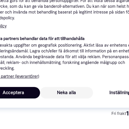
Detta görs för att behandla personuppgifter. För att vidta dessa åtgärde
ner
ycke, som du kan ge via banderoll-alternativen. Du kan när som helst 
er och invända mot behandling baserat på legitimt intresse på sidan f
spolicy.
licy
Rekomme
a partners behandlar data för att tillhandahålla
xakta uppgifter om geografisk positionering. Aktivt läsa av enhetens
49 kr frakt
,
2-5 dagar
5 cm - Svart/Vit
ifieringsändamål. Lagra och/eller få åtkomst till information på en enhe
standa. Använda begränsade data för att välja reklam. Personanpas
åll, reklam- och innehållsmätning, forskning angående målgrupp och
veckling.
 partner (leverantörer)
1
m - Svart/Vit
·
Lägst pris
49 kr frakt
,
2-5 dagar
Acceptera
Neka alla
Inställnin
1
Fri frakt