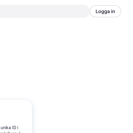
Logga in
Annons
Annons
unika ID i