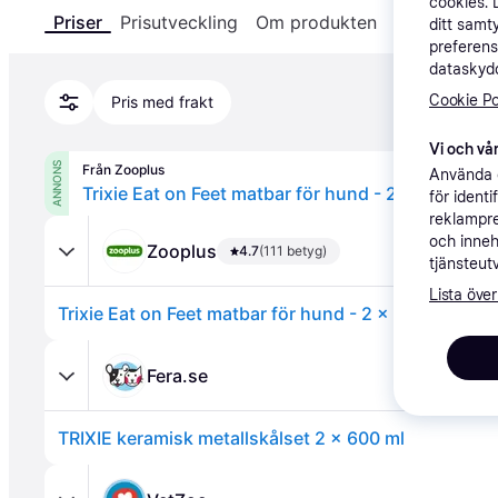
cookies. 
Priser
Prisutveckling
Om produkten
Specifikatio
ditt samt
preferens
dataskydd
Cookie Po
Pris med frakt
Vi och vår
ANNONS
Från Zooplus
Använda e
Trixie Eat on Feet matbar för hund - 2 x 0,6 l, Ø 1
för ident
reklampre
och inneh
Zooplus
4.7
(111 betyg)
tjänsteut
Lista över
Trixie Eat on Feet matbar för hund - 2 x 0,6 l, Ø 15 c
Fera.se
TRIXIE keramisk metallskålset 2 x 600 ml