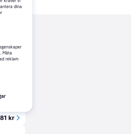
r kräver vi
hantera dina
ör
nderad
 egenskaper
159 kr
t. Mäta
sad reklam
Köpgaranti
59 kr
gar
81 kr