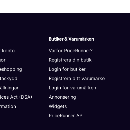
Butiker & Varumärken
r konto
Varför PriceRunner?
gor
Registrera din butik
neshopping
Login för butiker
ataskydd
Registrera ditt varumärke
ällningar
Login för varumärken
vices Act (DSA)
Annonsering
rmation
Widgets
PriceRunner API