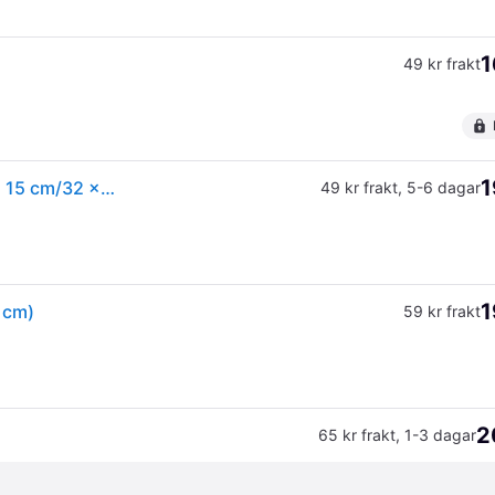
1
49 kr frakt
1
Trixie Food/Water bowl set ceramic/metal 2 × 0.6 l/ø 15 cm/32 × 9 × 15 cm white/black
49 kr frakt
,
5-6 dagar
1
5 cm)
59 kr frakt
2
65 kr frakt
,
1-3 dagar