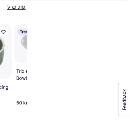
Visa alla
Trendande
Trendande
Trixie Pet's Home Ce
Bowl
Trixie Junior Ceramic
Bowl
ding
50 kr
59 kr