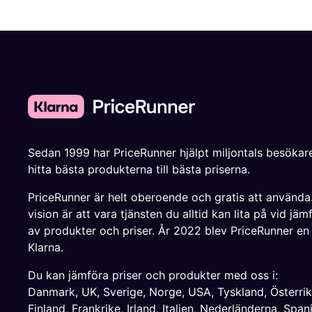
Sedan 1999 har PriceRunner hjälpt miljontals besökare
hitta bästa produkterna till bästa priserna.
PriceRunner är helt oberoende och gratis att använda
vision är att vara tjänsten du alltid kan lita på vid jäm
av produkter och priser. År 2022 blev PriceRunner en
Klarna.
Du kan jämföra priser och produkter med oss i:
Danmark
,
UK
,
Sverige
,
Norge
,
USA
,
Tyskland
,
Österri
Finland
,
Frankrike
,
Irland
,
Italien
,
Nederländerna
,
Span