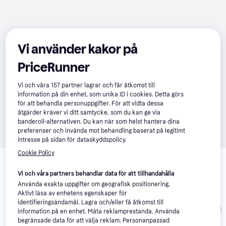
Vi använder kakor på
PriceRunner
Vi och våra
157
partner lagrar och får åtkomst till
information på din enhet, som unika ID i cookies. Detta görs
för att behandla personuppgifter. För att vidta dessa
åtgärder kräver vi ditt samtycke, som du kan ge via
banderoll-alternativen. Du kan när som helst hantera dina
preferenser och invända mot behandling baserat på legitimt
intresse på sidan för dataskyddspolicy.
Relaterade produkter
Cookie Policy
Vi har plockat fram ett urval av produkter som kanske skulle 
Vi och våra partners behandlar data för att tillhandahålla
intressera dig.
Visa alla
Använda exakta uppgifter om geografisk positionering.
Aktivt läsa av enhetens egenskaper för
identifieringsändamål. Lagra och/eller få åtkomst till
Trendande
Trendande
Trendande
information på en enhet. Mäta reklamprestanda. Använda
begränsade data för att välja reklam. Personanpassad