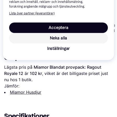
reklam och innehåll, reklam- och innehållsmätning,
forskning angående målgrupp och tjänsteutveckling.
Lista över partner (leverantörer)
Bozita Kattmat
Royal Canin Babycat
Acceptera
Kattunge Kött 
Instinctive 0.195kg
Specific FXW Adult
12x85 g
Neka alla
39 kr
99 kr
169 kr
Inställningar
Om produkten
Lägsta pris på 
Miamor Blandat provpack: Ragout 
Royale 12
 är 
102 kr
, vilket är det billigaste priset just 
nu hos 1 butik.
Jämför:
Miamor Husdjur
Specifikationer