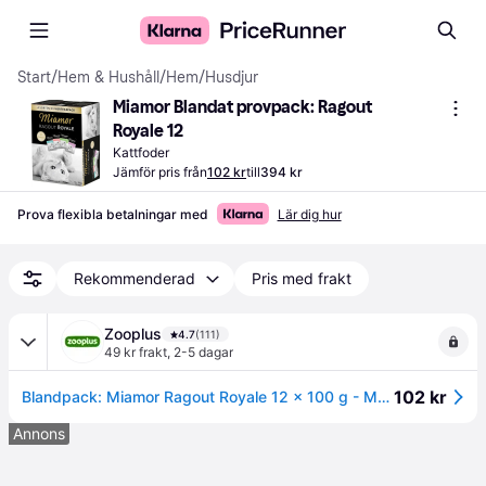
Start
/
Hem & Hushåll
/
Hem
/
Husdjur
Miamor Blandat provpack: Ragout 
Royale 12
Kattfoder
Jämför pris från
102 kr
till
394 kr
Prova flexibla betalningar med
Lär dig hur
Rekommenderad
Pris med frakt
Zooplus
4.7
(111)
49 kr frakt
,
2-5 dagar
102 kr
Blandpack: Miamor Ragout Royale 12 x 100 g - Multi-Mix Sauce (Kalkon & vilt, Tonfisk & kyckling, Anka & fjäderfä, Kyckling & lax)
Annons