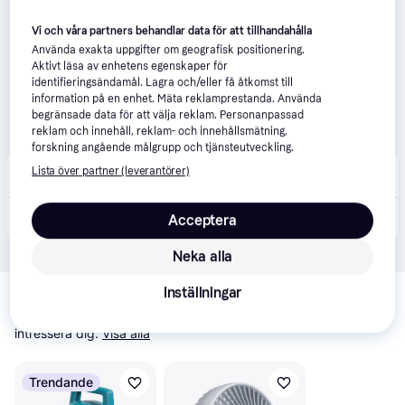
Vi och våra partners behandlar data för att tillhandahålla
Använda exakta uppgifter om geografisk positionering.
Aktivt läsa av enhetens egenskaper för
identifieringsändamål. Lagra och/eller få åtkomst till
information på en enhet. Mäta reklamprestanda. Använda
begränsade data för att välja reklam. Personanpassad
reklam och innehåll, reklam- och innehållsmätning,
forskning angående målgrupp och tjänsteutveckling.
Proffsmagasinet
4.7
(549)
Lista över partner (leverantörer)
Beställningsvara
2 433 kr
Acceptera
Makita CF002GZ Byggfläkt utan batteri och laddare
Eller 838 kr/mån
Neka alla
Relaterade produkter
Inställningar
Vi har plockat fram ett urval av produkter som kanske skulle 
intressera dig.
Visa alla
Trendande