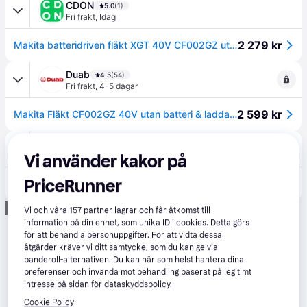
CDON
5.0
(1)
Fri frakt
,
Idag
2 279 kr
Makita batteridriven fläkt XGT 40V CF002GZ utan batteri
Duab
4.5
(54)
Fri frakt
,
4-5 dagar
2 599 kr
Makita Fläkt CF002GZ 40V utan batteri & laddare
Conrad
2.6
(7)
Fri frakt
Vi använder kakor på
2 490 kr
PriceRunner
Makita CF002GZ Golvfläkt (Ø x H) 330 mm x 439 mm Blå, Svart
Eller 858 kr/mån
Annons
Vi och våra
157
partner lagrar och får åtkomst till
information på din enhet, som unika ID i cookies. Detta görs
för att behandla personuppgifter. För att vidta dessa
åtgärder kräver vi ditt samtycke, som du kan ge via
banderoll-alternativen. Du kan när som helst hantera dina
preferenser och invända mot behandling baserat på legitimt
intresse på sidan för dataskyddspolicy.
Cookie Policy