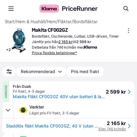
Start
/
Hem & Hushåll
/
Hem
/
Fläktar
/
Bordsfläktar
Makita CF002GZ
Bordsfläkt, Oscillerande, Lutbar, USB-driven, Timer
Jämför pris från
2 165 kr
till
2 599 kr
Delbetala från 746 kr/mån med
+
2
Prova flexibla betalningar*
Rekommenderad
Pris med frakt
Från Duab
ANNONS
2 599 kr
Fri frakt
,
4-5 dagar
Makita Fläkt CF002GZ 40V utan batteri & laddare
Verkter
·
Lägst pris
Fri frakt
,
3-5 dagar
2 165 kr
Sladdlös fläkt Makita CF002GZ; 40 V (utan batteri och laddare)
Eller 746 kr/mån