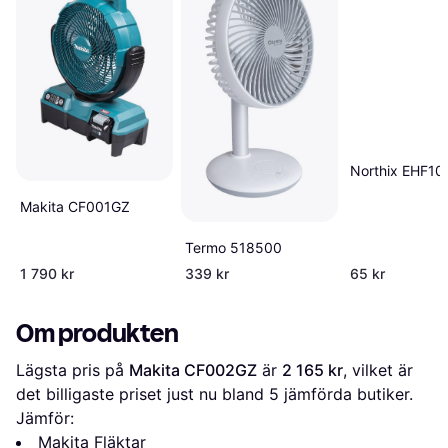
Northix EHF10
Makita CF001GZ
Termo 518500
1 790 kr
339 kr
65 kr
Om produkten
Lägsta pris på 
Makita CF002GZ
 är 
2 165 kr
, vilket är 
det billigaste priset just nu bland 
5
 jämförda butiker.
Jämför:
Makita Fläktar