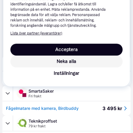
identifieringsändamål. Lagra och/eller få åtkomst till
information på en enhet. Mäta reklamprestanda. Använda
begränsade data för att välja reklam. Personanpassad
reklam och innehåll, reklam- och innehållsmätning,
forskning angående målgrupp och tjänsteutveckling.
Lista över partner (leverantörer)
Acceptera
NetOnNet
Neka alla
4.7
(108)
39 kr frakt
,
3-4 dagar
Inställningar
2 499 kr
Birdbuddy Smart bird feeder w/ solar roof - Blue
SmartaSaker
Fri frakt
3 495 kr
Fågelmatare med kamera, Birdbuddy
Teknikproffset
79 kr frakt