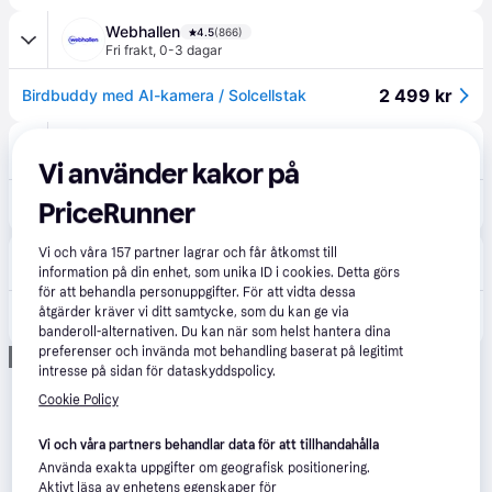
Webhallen
4.5
(866)
Fri frakt
,
0-3 dagar
2 499 kr
Birdbuddy med AI-kamera / Solcellstak
Elgiganten
4.1
(4634)
Fri frakt
,
1-2 dagar
Vi använder kakor på
2 499 kr
Bird Buddy solcellsdriven fågelmatare med kamera (blå)
PriceRunner
FirstVet
Vi och våra
157
partner lagrar och får åtkomst till
3.7
(145)
Fri frakt
,
1-3 dagar
information på din enhet, som unika ID i cookies. Detta görs
för att behandla personuppgifter. För att vidta dessa
2 499 kr
åtgärder kräver vi ditt samtycke, som du kan ge via
BirdBuddy Smart Fågelmatare med Solpanel - Fågelmatare
Eller 861 kr/mån
banderoll-alternativen. Du kan när som helst hantera dina
preferenser och invända mot behandling baserat på legitimt
Annons
intresse på sidan för dataskyddspolicy.
Cookie Policy
Vi och våra partners behandlar data för att tillhandahålla
Använda exakta uppgifter om geografisk positionering.
Aktivt läsa av enhetens egenskaper för