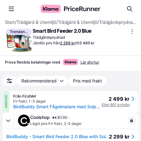
Start
/
Trädgård & Utemiljö
/
Trädgård & Utemiljö
/
Trädgårdsprydnader
Smart Bird Feeder 2.0 Blue
Trendande
Trädgårdsprydnad
Jämför pris från
2 299 kr
till
3 495 kr
Prova flexibla betalningar med
Lär dig hur
Rekommenderad
Pris med frakt
Från FirstVet
ANNONS
2 499 kr
Fri frakt
,
1-3 dagar
Eller 861 kr/mån
BirdBuddy Smart Fågelmatare med Solpanel - Fågelmatare
Coolshop
4.5
(139)
·
Lägst pris
Fri frakt
,
2-4 dagar
2 299 kr
BirdBuddy - Smart Bird Feeder 2.0 Blue with Solar Panel