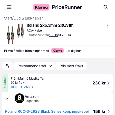
Start
/
Ljud & Bild
/
Kablar
Roland 2x6.3mm-2RCA 1m
RCA-kabel
Jämför pris från
156 kr
till
230 kr
Prova flexibla betalningar med
Lär dig hur
Rekommenderad
Pris med frakt
Från Malmö Musikaffär
ANNONS
230 kr
99 kr frakt
RCC-3-2R28
Amazon
Lägst pris
156 kr
Roland RCC-3-2R28 Black Series kopplingskabel, 1m