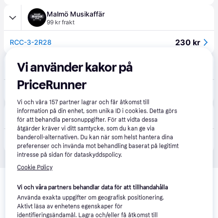
Malmö Musikaffär
99 kr frakt
230 kr
RCC-3-2R28
Gear4music
Vi använder kakor på
55 kr frakt
,
Imorgon
PriceRunner
170 kr
Roland Dual TRS - RCA anslutningskabel 3 ft/1 m
Vi och våra
157
partner lagrar och får åtkomst till
information på din enhet, som unika ID i cookies. Detta görs
djservice
för att behandla personuppgifter. För att vidta dessa
åtgärder kräver vi ditt samtycke, som du kan ge via
banderoll-alternativen. Du kan när som helst hantera dina
174 kr
RCC-3-2R28 1m
preferenser och invända mot behandling baserat på legitimt
intresse på sidan för dataskyddspolicy.
Cookie Policy
Relaterade produkter
Vi och våra partners behandlar data för att tillhandahålla
Vi har plockat fram ett urval av produkter som kanske skulle 
Använda exakta uppgifter om geografisk positionering.
intressera dig.
Visa alla
Aktivt läsa av enhetens egenskaper för
identifieringsändamål. Lagra och/eller få åtkomst till