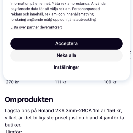
information på en enhet. Mäta reklamprestanda. Använda
-23%
begränsade data för att välja reklam. Personanpassad
reklam och innehåll, reklam- och innehållsmätning,
forskning angående målgrupp och tjänsteutveckling.
Cordial 2RCA-6.3mm
Lista över partner (leverantörer)
3m
Acceptera
Adam Hall 3 St
Neka alla
2RCA-2x6.3m
Inställningar
Roland 6.3mm-2RCA
3m
270 kr
111 kr
109 kr
Om produkten
Lägsta pris på 
Roland 2x6.3mm-2RCA 1m
 är 
156 kr
, 
vilket är det billigaste priset just nu bland 
4
 jämförda 
butiker.
Jämför: