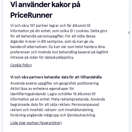
Vi använder kakor på
PriceRunner
Vi och våra
157
partner lagrar och får åtkomst till
information på din enhet, som unika ID i cookies. Detta görs
Fractal Design
för att behandla personuppgifter. För att vidta dessa
Jade
åtgärder kräver vi ditt samtycke, som du kan ge via
banderoll-alternativen. Du kan när som helst hantera dina
Fractal Design
4.7
preferenser och invända mot behandling baserat på legitimt
Meshify 2
Fractal Design Ridge
intresse på sidan för dataskyddspolicy.
Compact Black
PCIe 4.0 Black
Cookie Policy
ATX Flexible
1 499 kr
1 990 kr
1 899 kr
High-Airflow Mid
Tower Computer
Vi och våra partners behandlar data för att tillhandahålla
Case
Använda exakta uppgifter om geografisk positionering.
Om produkten
Aktivt läsa av enhetens egenskaper för
identifieringsändamål. Lagra och/eller få åtkomst till
Lägsta pris på 
Ssupd Meshlicious Full Mesh Pcie 4.0 
information på en enhet. Mäta reklamprestanda. Använda
Edition
 är 
2 427 kr
, vilket är det billigaste priset just 
begränsade data för att välja reklam. Personanpassad
reklam och innehåll, reklam- och innehållsmätning,
nu bland 
2
 jämförda butiker.
forskning angående målgrupp och tjänsteutveckling.
Jämför:
Lista över partner (leverantörer)
Ssupd Datorchassin