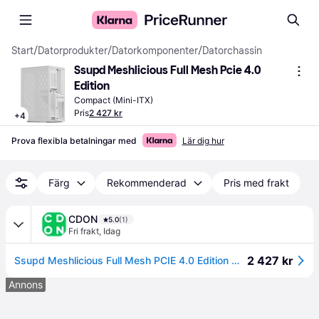
Start
/
Datorprodukter
/
Datorkomponenter
/
Datorchassin
Ssupd Meshlicious Full Mesh Pcie 4.0 
Edition
Compact (Mini-ITX)
Pris
2 427 kr
+
4
Prova flexibla betalningar med
Lär dig hur
Färg
Rekommenderad
Pris med frakt
CDON
5.0
(1)
Fri frakt
,
Idag
2 427 kr
Ssupd Meshlicious Full Mesh PCIE 4.0 Edition Mini-ITX-kapsling - vit
Annons