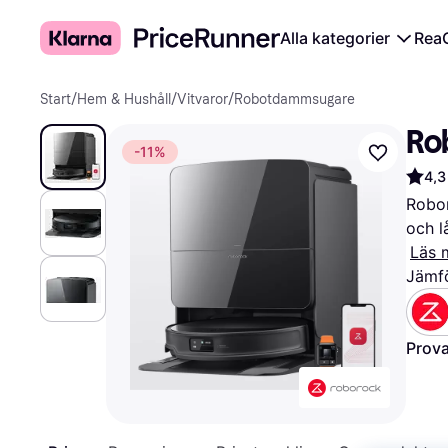
Alla kategorier
Rea
Start
/
Hem & Hushåll
/
Vitvaror
/
Robotdammsugare
Ro
-11%
4,3
Robor
och l
Läs 
Jämfö
Prova