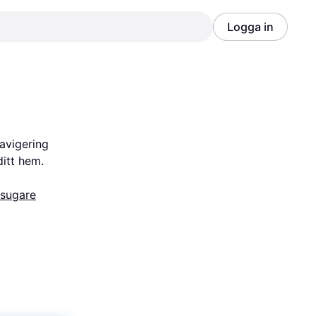
Logga in
Annons
Annons
vigering 
ditt hem.
sugare