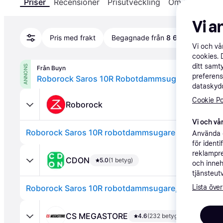
Priser
Recensioner
Prisutveckling
Om produkten
Vi a
Pris med frakt
Begagnade från
8 653 kr
Vi och v
cookies. 
ditt samt
ANNONS
Från Buyn
preferens
Roborock Saros 10R Robotdammsugare Svart
dataskydd
Cookie Po
Roborock
Vi och vår
Använda e
för ident
reklampre
CDON
5.0
(1 betyg)
och inneh
tjänsteut
Roborock Saros 10R robotdammsugare, svart
Lista över
CS MEGASTORE
4.6
(232 betyg)