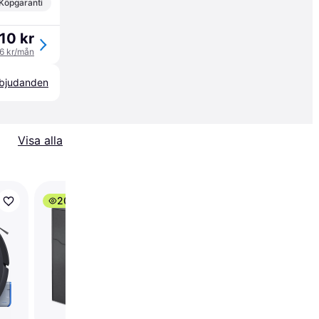
Köpgaranti
10 kr
06 kr/mån
erbjudanden
Visa alla
200+
Philips 7000 Series
XU7100/01 Svart