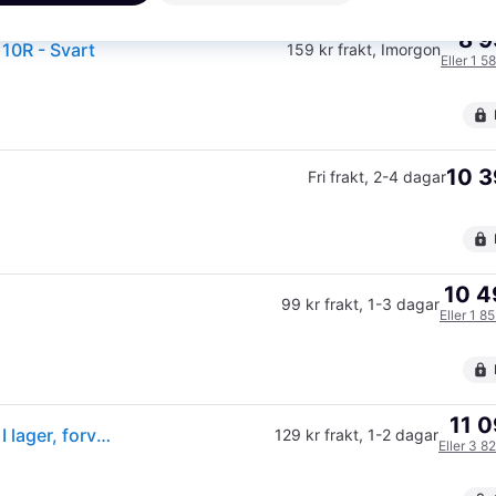
8 9
10R - Svart
159 kr frakt
,
Imorgon
Eller 1 5
10 3
Fri frakt
,
2-4 dagar
10 4
99 kr frakt
,
1-3 dagar
Eller 1 8
11 0
Roborock Saros 10R Støvsuger Robotstyret Sort --> I lager, forväntat leveransdatum hos dig 09-08-2026
129 kr frakt
,
1-2 dagar
Eller 3 8