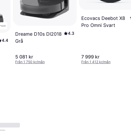
Ecovacs Deebot X8
Pro Omni Svart
4.3
Dreame D10s DI2018
4.4
Grå
5 081 kr
7 999 kr
Från 1 750 kr/mån
Från 1 412 kr/mån