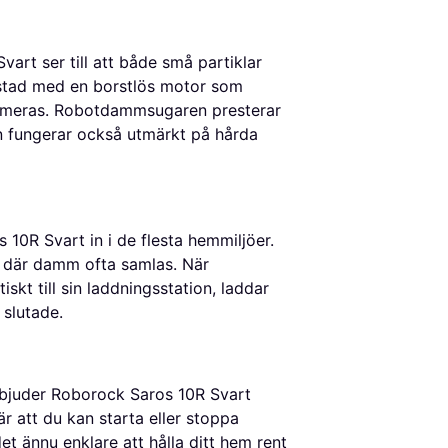
art ser till att både små partiklar
ustad med en borstlös motor som
aximeras. Robotdammsugaren presterar
en fungerar också utmärkt på hårda
 10R Svart in i de flesta hemmiljöer.
r där damm ofta samlas. När
kt till sin laddningsstation, laddar
 slutade.
bjuder Roborock Saros 10R Svart
r att du kan starta eller stoppa
 ännu enklare att hålla ditt hem rent