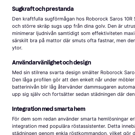
Sugkraft och prestanda
Den kraftfulla sugförmågan hos Roborock Saros 10R Sv
och större skräp sugs upp från dina golv. Den är utr
minimerar ljudnivån samtidigt som effektiviteten m
särskilt bra på mattor där smuts ofta fastnar, men d
ytor.
Användarvänlighet och design
Med sin stilrena svarta design smälter Roborock Saros
Den låga profilen gör att den enkelt når under möble
batterinivån blir låg återvänder dammsugaren automatis
upp sig själv och fortsätter sedan städningen där den
Integration med smarta hem
För dem som redan använder smarta hemlösningar er
integration med populära röstassistenter. Detta innebä
städningen genom enkla röstkommandon, vilket gör det