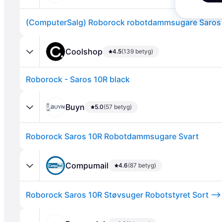
(ComputerSalg) Roborock robotdammsugare Saros 
Coolshop
4.5
(139 betyg)
Roborock - Saros 10R black
Annons
Buyn
5.0
(57 betyg)
Roborock Saros 10R Robotdammsugare Svart
Compumail
4.6
(87 betyg)