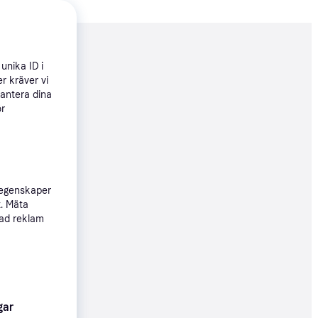
nderad
unika ID i
r kräver vi
hantera dina
90 kr
ör
852 kr/mån
90 kr
 egenskaper
t. Mäta
sad reklam
39 kr
gar
Köpgaranti