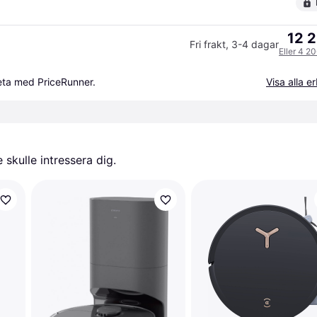
12 2
Fri frakt
,
3-4 dagar
Eller 4 2
beta med PriceRunner.
Visa alla 
skulle intressera dig.