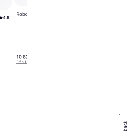
Roborock Saros 10 Svart
4.6
10 829 kr
8 799 kr
Från 1 911 kr/mån
Från 1 553 kr/mån