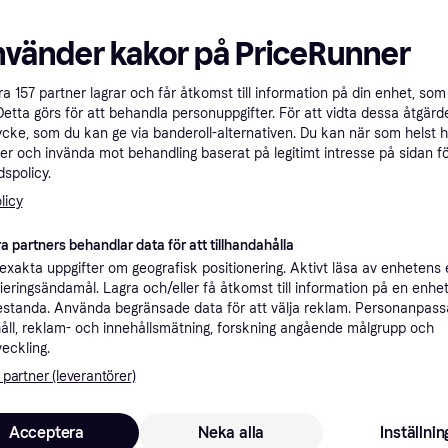
Specifikationer
nvänder kakor på PriceRunner
Rekomme
åra
157
partner lagrar och får åtkomst till information på din enhet, som 
Detta görs för att behandla personuppgifter. För att vidta dessa åtgärde
ycke, som du kan ge via banderoll-alternativen. Du kan när som helst 
10 4
99 kr frakt
,
1-3 dagar
er och invända mot behandling baserat på legitimt intresse på sidan f
Eller 1 
spolicy.
licy
a partners behandlar data för att tillhandahålla
8 2
Roborock Saros 10R robotdammsugare och multifunktionell laddningsstation 4.0
·
Lägst pris
2-6 dagar
xakta uppgifter om geografisk positionering. Aktivt läsa av enhetens
ifieringsändamål. Lagra och/eller få åtkomst till information på en enhe
standa. Använda begränsade data för att välja reklam. Personanpas
åll, reklam- och innehållsmätning, forskning angående målgrupp och
veckling.
8 6
 partner (leverantörer)
Fri frakt
,
Idag
Acceptera
Neka alla
Inställnin