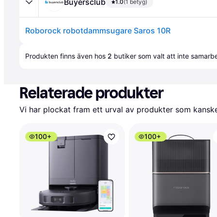
Buyersclub
1.0
(1 betyg)
Roborock robotdammsugare Saros 10R
Annons
Produkten finns även hos 
2
butiker
 som valt att inte samar
Relaterade produkter
Vi har plockat fram ett urval av produkter som kanske 
100+
100+