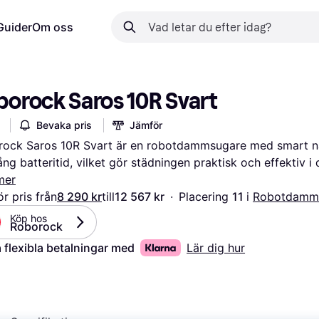
Guider
Om oss
borock Saros 10R Svart
Bevaka pris
Jämför
ock Saros 10R Svart är en robotdammsugare med smart na
ång batteritid, vilket gör städningen praktisk och effektiv i 
mer
r pris från
8 290 kr
till
12 567 kr
·
Placering 
11 
i 
Robotdamm
Köp hos 
Roborock
 flexibla betalningar med
Lär dig hur