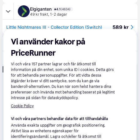
Elgiganten
4.1
(4634)
49 kr frakt
,
1-2 dagar
589 kr
Little Nightmares III - Collector Edition (Switch)
Vi använder kakor på
POWER
4.1
(526)
49 kr frakt
,
1-2 dagar
PriceRunner
949 kr
Little Nightmares 3 Mirror Edition (Nintendo Switch)
Vi och våra
157
partner lagrar och får åtkomst till
Annons
information på din enhet, som unika ID i cookies. Detta görs
för att behandla personuppgifter. För att vidta dessa
åtgärder kräver vi ditt samtycke, som du kan ge via
banderoll-alternativen. Du kan när som helst hantera dina
preferenser och invända mot behandling baserat på legitimt
intresse på sidan för dataskyddspolicy.
Cookie Policy
Vi och våra partners behandlar data för att tillhandahålla
Använda exakta uppgifter om geografisk positionering.
Aktivt läsa av enhetens egenskaper för
identifieringsändamål. Lagra och/eller få åtkomst till