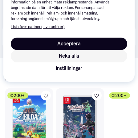
information på en enhet. Mäta reklamprestanda. Använda
begränsade data för att välja reklam. Personanpassad
reklam och innehåll, reklam- och innehållsmätning,
forskning angående målgrupp och tjänsteutveckling.
Lista över partner (leverantörer)
Produkten finns även hos 
1
butik
 som valt att inte 
Visa alla
samarbeta med PriceRunner.
Acceptera
Neka alla
Relaterade produkter
Inställningar
Vi har plockat fram ett urval av produkter som kanske skulle 
intressera dig.
Visa alla
200+
200+