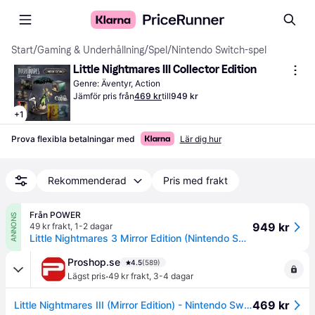
Start
/
Gaming & Underhållning
/
Spel
/
Nintendo Switch-spel
Little Nightmares III Collector Edition
Genre: Äventyr, Action
Jämför pris från
469 kr
till
949 kr
+
1
Prova flexibla betalningar med
Lär dig hur
Rekommenderad
Pris med frakt
Från POWER
ANNONS
949 kr
49 kr frakt
,
1-2 dagar
Little Nightmares 3 Mirror Edition (Nintendo Switch)
Proshop.se
4.5
(589)
·
Lägst pris
49 kr frakt
,
3-4 dagar
469 kr
Little Nightmares III (Mirror Edition) - Nintendo Switch - Äventyr