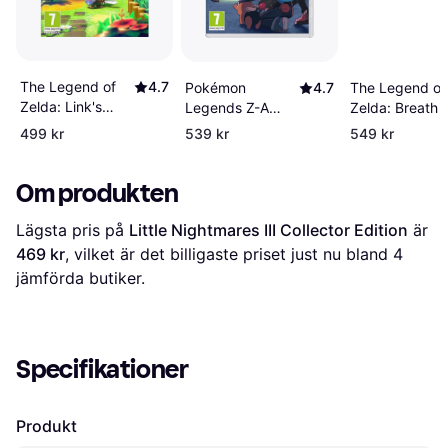
The Legend of
4.7
The Legend of
Pokémon
4.7
Zelda: Link's
Zelda: Breath 
Legends Z-A
Awakening
the Wild (Switc
(Switch)
499 kr
539 kr
549 kr
(Switch)
Om produkten
Lägsta pris på 
Little Nightmares III Collector Edition
 är 
469 kr
, vilket är det billigaste priset just nu bland 
4
jämförda butiker.
Specifikationer
Produkt