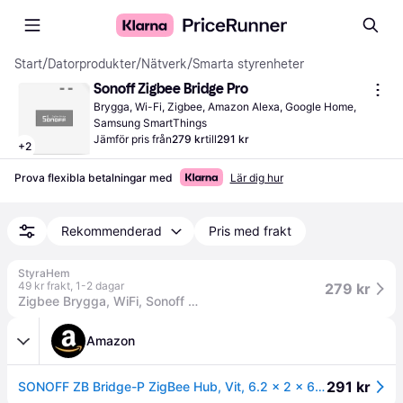
Start
/
Datorprodukter
/
Nätverk
/
Smarta styrenheter
Sonoff Zigbee Bridge Pro
Brygga, Wi-Fi, Zigbee, Amazon Alexa, Google Home, 
Samsung SmartThings
Jämför pris från
279 kr
till
291 kr
+
2
Prova flexibla betalningar med
Lär dig hur
Rekommenderad
Pris med frakt
StyraHem
49 kr frakt
,
1-2 dagar
279 kr
Zigbee Brygga, WiFi, Sonoff Zigbee Bridge Pro
Amazon
291 kr
SONOFF ZB Bridge-P ZigBee Hub, Vit, ‎6.2 x 2 x 6.2 cm