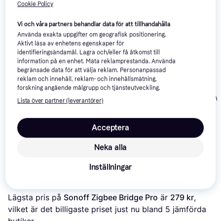
Cookie Policy
Vi och våra partners behandlar data för att tillhandahålla
Använda exakta uppgifter om geografisk positionering.
Aktivt läsa av enhetens egenskaper för
identifieringsändamål. Lagra och/eller få åtkomst till
information på en enhet. Mäta reklamprestanda. Använda
begränsade data för att välja reklam. Personanpassad
reklam och innehåll, reklam- och innehållsmätning,
Aqara Panel Hub S1
forskning angående målgrupp och tjänsteutveckling.
Plus White
MotionBlinds W
Lista över partner (leverantörer)
Bridge
Sonoff iHost Smart
Acceptera
Home Hub
2 273 kr
Neka alla
759 kr
702 kr
Från 783 kr/mån
Inställningar
Om produkten
Lägsta pris på 
Sonoff Zigbee Bridge Pro
 är 
279 kr
, 
vilket är det billigaste priset just nu bland 
5
 jämförda 