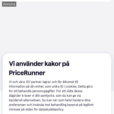
Annons
Vi använder kakor på
PriceRunner
Vi och våra
157
partner lagrar och får åtkomst till
information på din enhet, som unika ID i cookies. Detta görs
för att behandla personuppgifter. För att vidta dessa
Relaterade produkter
åtgärder kräver vi ditt samtycke, som du kan ge via
banderoll-alternativen. Du kan när som helst hantera dina
Vi har plockat fram ett urval av produkter som kanske skulle 
preferenser och invända mot behandling baserat på legitimt
intressera dig.
Visa alla
intresse på sidan för dataskyddspolicy.