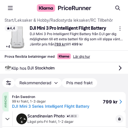
Start
/
Leksaker & Hobby
/
Radiostyrda leksaker
/
RC Tillbehör
DJI Mini 3 Pro Intelligent Flight Battery
4,4
DJI Mini 3 Pro Intelligent Flight Battery från DJI ger dig 
möjligheten till ett extra batteri för dig som vill slippa vänta 
på laddningstid och bara vill byta batteri och fortsätta köra.
Jämför pris från
789 kr
till
1 499 kr
+
4
Prova flexibla betalningar med
Lär dig hur
DJI Stockholm
Köp hos 
Rekommenderad
Pris med frakt
Från Swedron
ANNONS
799 kr
99 kr frakt
,
1-3 dagar
DJI Mini 3 Series Intelligent Flight Battery
Scandinavian Photo
1.0
(3)
·
Lägst pris
Fri frakt
,
1-2 dagar