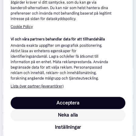
åtgärder kräver vi ditt samtycke, som du kan ge via
banderoll-alternativen. Du kan när som helst hantera dina
preferenser och invända mot behandling baserat på legitimt
intresse på sidan för dataskyddspolicy.
Cookie Policy
Vi och våra partners behandlar data för att tillhandahålla
Använda exakta uppgifter om geografisk positionering.
Aktivt läsa av enhetens egenskaper för
identifieringsändamål. Lagra och/eller få åtkomst till
information på en enhet. Mäta reklamprestanda. Använda
begränsade data för att välja reklam. Personanpassad
DJI Store Sverige
4.5
(11)
reklam och innehåll, reklam- och innehållsmätning,
Fri frakt
,
1-2 dagar
forskning angående målgrupp och tjänsteutveckling.
Lista över partner (leverantörer)
849 kr
DJI Mini 3 series Intelligent Flight Battery
Acceptera
Proshop.se
4.5
(590)
49 kr frakt
,
6-7 dagar
Neka alla
849 kr
DJI - Mini 3 Pro Intelligent Flight Battery - C0
Inställningar
Swedron