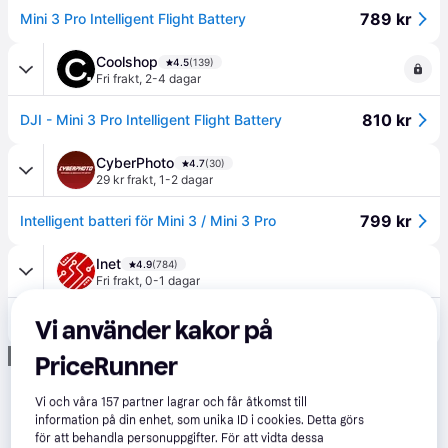
789 kr
Mini 3 Pro Intelligent Flight Battery
Coolshop
4.5
(139)
Fri frakt
,
2-4 dagar
810 kr
DJI - Mini 3 Pro Intelligent Flight Battery
CyberPhoto
4.7
(30)
29 kr frakt
,
1-2 dagar
799 kr
Intelligent batteri för Mini 3 / Mini 3 Pro
Inet
4.9
(784)
Fri frakt
,
0-1 dagar
849 kr
DJI Mini 3 Series Intelligent Flight Battery
Vi använder kakor på
Annons
PriceRunner
Vi och våra
157
partner lagrar och får åtkomst till
information på din enhet, som unika ID i cookies. Detta görs
för att behandla personuppgifter. För att vidta dessa