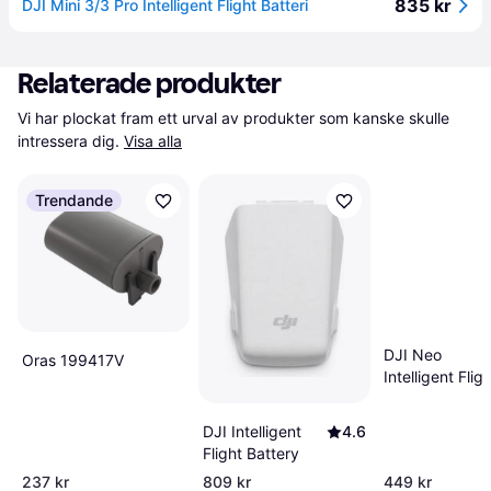
835 kr
DJI Mini 3/3 Pro Intelligent Flight Batteri
Relaterade produkter
Vi har plockat fram ett urval av produkter som kanske skulle 
intressera dig.
Visa alla
Trendande
DJI Neo
Oras 199417V
Intelligent Fligh
Battery
DJI Intelligent
4.6
Flight Battery
237 kr
809 kr
449 kr