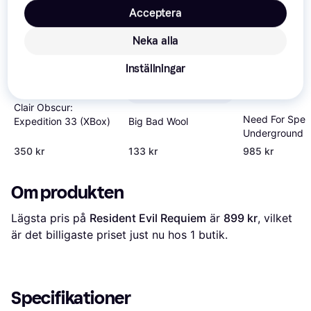
Acceptera
Neka alla
Inställningar
Clair Obscur:
Need For Spee
Expedition 33 (XBox)
Big Bad Wool
Underground 
(Xbox)
350 kr
133 kr
985 kr
Om produkten
Lägsta pris på 
Resident Evil Requiem
 är 
899 kr
, vilket 
är det billigaste priset just nu hos 1 butik.
Specifikationer