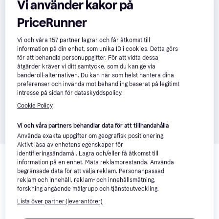
Vi använder kakor på
PriceRunner
Vi och våra
157
partner lagrar och får åtkomst till
information på din enhet, som unika ID i cookies. Detta görs
för att behandla personuppgifter. För att vidta dessa
åtgärder kräver vi ditt samtycke, som du kan ge via
banderoll-alternativen. Du kan när som helst hantera dina
preferenser och invända mot behandling baserat på legitimt
intresse på sidan för dataskyddspolicy.
Cookie Policy
Vi och våra partners behandlar data för att tillhandahålla
Använda exakta uppgifter om geografisk positionering.
Aktivt läsa av enhetens egenskaper för
Relaterade produkter
identifieringsändamål. Lagra och/eller få åtkomst till
information på en enhet. Mäta reklamprestanda. Använda
Vi har plockat fram ett urval av produkter som kanske skulle 
begränsade data för att välja reklam. Personanpassad
intressera dig.
Visa alla
reklam och innehåll, reklam- och innehållsmätning,
forskning angående målgrupp och tjänsteutveckling.
Lista över partner (leverantörer)
Populär