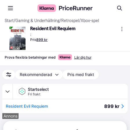
Start
/
Gaming & Underhållning
/
Retrospel
/
Xbox-spel
Resident Evil Requiem
:
Pris
899 kr
Prova flexibla betalningar med
Lär dig hur
Rekommenderad
Pris med frakt
Startselect
Fri frakt
899 kr
Resident Evil Requiem
Annons