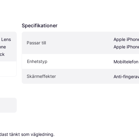
Specifikationer
 Lens 
Apple iPhone
Passar till
one 
Apple iPhon
ack
Enhetstyp
Mobiltelefon
Skärmeffekter
Anti-fingera
dast tänkt som vägledning.
