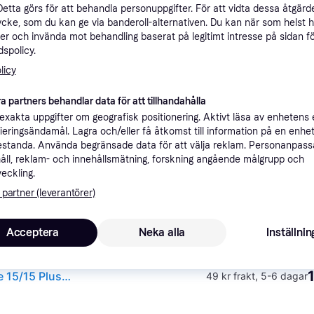
Detta görs för att behandla personuppgifter. För att vidta dessa åtgärde
ner
ycke, som du kan ge via banderoll-alternativen. Du kan när som helst 
er och invända mot behandling baserat på legitimt intresse på sidan f
spolicy.
Rekomme
licy
a partners behandlar data för att tillhandahålla
2
49 kr frakt
xakta uppgifter om geografisk positionering. Aktivt läsa av enhetens
Spigen [2-PACK] iPhone 14/14 Plus Kameralinsskydd i Härdat Glas Optik Pro
ifieringsändamål. Lagra och/eller få åtkomst till information på en enhe
standa. Använda begränsade data för att välja reklam. Personanpas
åll, reklam- och innehållsmätning, forskning angående målgrupp och
veckling.
 partner (leverantörer)
Spigen Glas.tR EZ Fit Optik Kameraskydd för iPhone 14 / Plus / 15 / Plus - Svart 2 st.
·
Lägst pris
49 kr frakt
,
2-3 dagar
Acceptera
Neka alla
Inställnin
Spigen Glass EZ Fit Optik Pro 2 Pack - black - iPhone 15/15 Plus/14/14 Plus
49 kr frakt
,
5-6 dagar