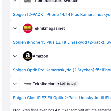
Themobilestore Sweden
Teknikmagasinet
Spigen iPhone 15 Plus EZ Fit Linsskydd (2-pack), Sv
Annons
Amazon
Teknikdelar
5.0
(1 betyg)
Annons
Produkten finns även hos 
4
butiker
 som valt att inte samar