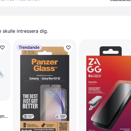
skulle intressera dig.
Trendande
en
6