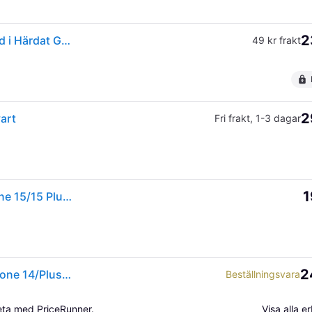
2
Spigen [2-PACK] iPhone 14/14 Plus Kameralinsskydd i Härdat Glas Optik Pro
49 kr frakt
2
art
Fri frakt
,
1-3 dagar
1
Spigen Optik Pro Kameraskydd [2 Stycken] för iPhone 15/15 Plus, Svart
2
Spigen Glas.tR EZ Fit Optik 2-Pack Linsskydd till iPhone 14/Plus/15/Plus
Beställningsvara
beta med PriceRunner.
Visa alla 