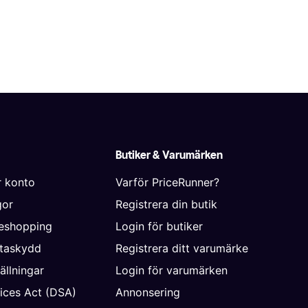
Butiker & Varumärken
r konto
Varför PriceRunner?
gor
Registrera din butik
neshopping
Login för butiker
ataskydd
Registrera ditt varumärke
ällningar
Login för varumärken
vices Act (DSA)
Annonsering