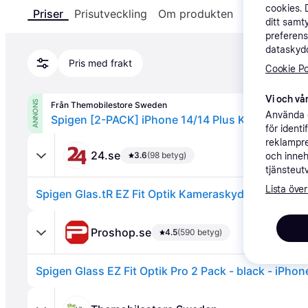
cookies. 
Priser
Prisutveckling
Om produkten
Specifikatio
ditt samt
preferens
dataskydd
Pris med frakt
Cookie Po
Vi och vår
ANNONS
Från Themobilestore Sweden
Använda e
för ident
reklampre
24.se
3.6
(98 betyg)
och inneh
tjänsteut
Lista över
Proshop.se
4.5
(590 betyg)