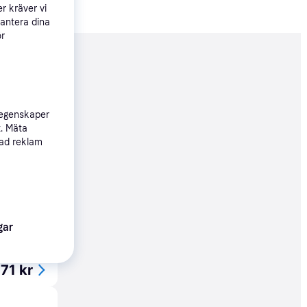
r kräver vi
hantera dina
ör
nderad
39 kr
 egenskaper
t. Mäta
sad reklam
Köpgaranti
99 kr
gar
Köpgaranti
171 kr