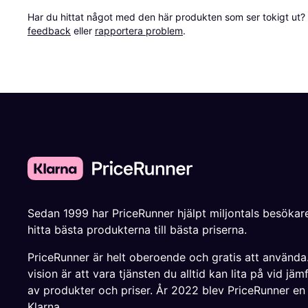
Har du hittat något med den här produkten som ser tokigt ut? E
feedback
 eller 
rapportera problem
.
Sedan 1999 har PriceRunner hjälpt miljontals besökare
hitta bästa produkterna till bästa priserna.
PriceRunner är helt oberoende och gratis att använda
vision är att vara tjänsten du alltid kan lita på vid jäm
av produkter och priser. År 2022 blev PriceRunner en
Klarna.