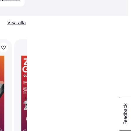
Visa alla
Trendande
Spigen Neo Flex Scre
Protector for Galaxy
Ultra 5G 2-Pack