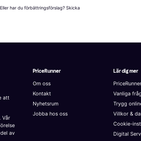
ller har du förbättringsförslag? Skicka 
PriceRunner
Lär dig mer
Om oss
PriceRunne
Kontakt
Vanliga frå
 att
Nyhetsrum
Trygg onli
Jobba hos oss
Villkor & d
. Vår
Cookie-inst
förelse
 del av
Digital Ser