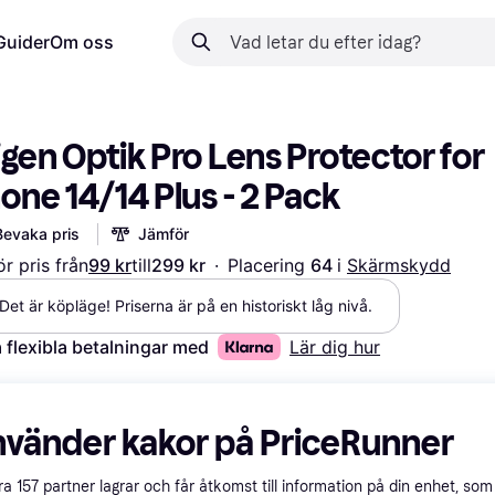
Guider
Om oss
gen Optik Pro Lens Protector for 
one 14/14 Plus - 2 Pack
Bevaka pris
Jämför
r pris från
99 kr
till
299 kr
·
Placering 
64 
i 
Skärmskydd
Det är köpläge! Priserna är på en historiskt låg nivå.
 flexibla betalningar med
Lär dig hur
nvänder kakor på PriceRunner
åra
157
partner lagrar och får åtkomst till information på din enhet, som 