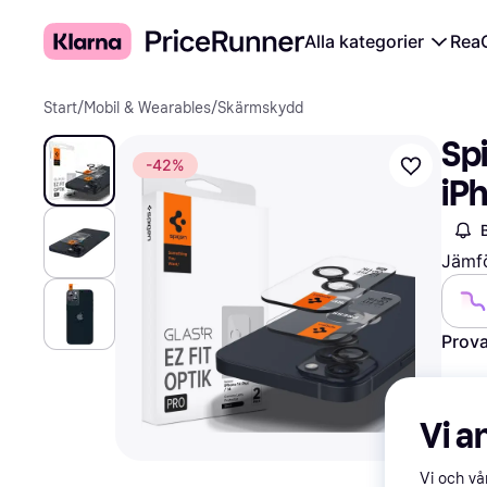
Alla kategorier
Rea
Start
/
Mobil & Wearables
/
Skärmskydd
Spi
-42%
iPh
Jämfö
Prova
Vi a
Vi och v