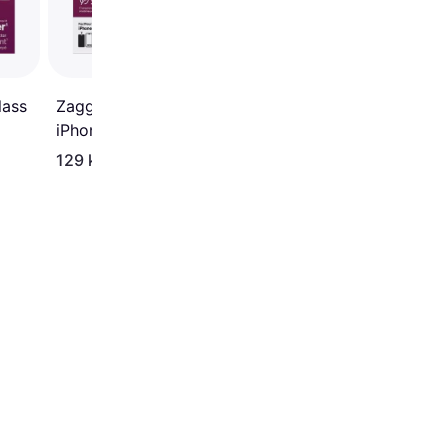
lass
Zagg Glass Elite Apple
iPhone 17
129 kr
149 kr