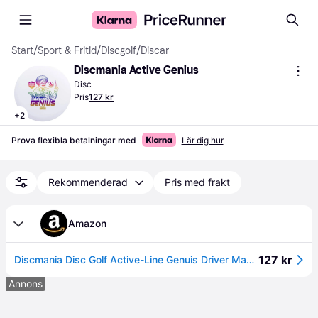
Start
/
Sport & Fritid
/
Discgolf
/
Discar
Discmania Active Genius
Disc
Pris
127 kr
+
2
Prova flexibla betalningar med
Lär dig hur
Rekommenderad
Pris med frakt
Amazon
127 kr
Discmania Disc Golf Active-Line Genuis Driver Mania Disc Vuxen Unisex, Rosa, Medium
Annons