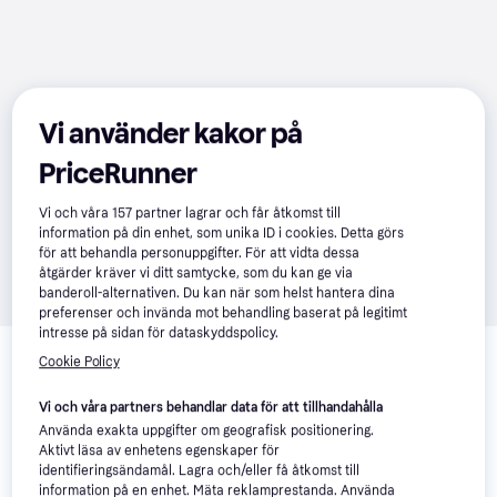
Vi använder kakor på
PriceRunner
Vi och våra
157
partner lagrar och får åtkomst till
information på din enhet, som unika ID i cookies. Detta görs
för att behandla personuppgifter. För att vidta dessa
åtgärder kräver vi ditt samtycke, som du kan ge via
banderoll-alternativen. Du kan när som helst hantera dina
preferenser och invända mot behandling baserat på legitimt
intresse på sidan för dataskyddspolicy.
Relaterade produkter
Cookie Policy
Vi har plockat fram ett urval av produkter som kanske skulle 
intressera dig.
Visa alla
Vi och våra partners behandlar data för att tillhandahålla
Använda exakta uppgifter om geografisk positionering.
Aktivt läsa av enhetens egenskaper för
identifieringsändamål. Lagra och/eller få åtkomst till
information på en enhet. Mäta reklamprestanda. Använda