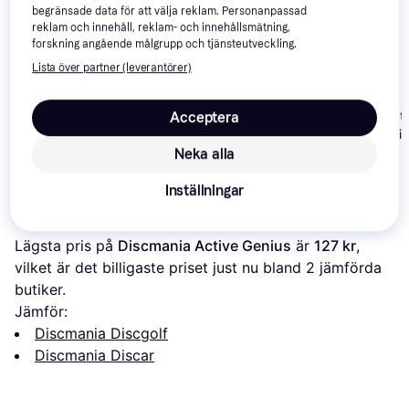
begränsade data för att välja reklam. Personanpassad
reklam och innehåll, reklam- och innehållsmätning,
forskning angående målgrupp och tjänsteutveckling.
Lista över partner (leverantörer)
Discmania Active
Discmania Active
Discmania Acti
Acceptera
Genius Fairway driver
Premium Genius Driver
Premium Geniu
Neka alla
79 kr
179 kr
159 kr
Inställningar
Om produkten
Lägsta pris på 
Discmania Active Genius
 är 
127 kr
, 
vilket är det billigaste priset just nu bland 
2
 jämförda 
butiker.
Jämför:
Discmania Discgolf
Discmania Discar