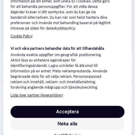
information på din enhet, som unika ID i cookies. Detta görs
för att behandla personuppgifter. För att vidta dessa
åtgärder kräver vi ditt samtycke, som du kan ge via
banderoll-alternativen. Du kan när som helst hantera dina
preferenser och invända mot behandling baserat på legitimt
intresse på sidan för dataskyddspolicy.
Cookie Policy
Vi och våra partners behandlar data för att tillhandahålla
Använda exakta uppgifter om geografisk positionering.
Houdini
Aktivt läsa av enhetens egenskaper för
Fri frakt
identifieringsändamål. Lagra och/eller få åtkomst till
3 200 kr
information på en enhet. Mäta reklamprestanda. Använda
Houdini W's Dunfri, True Black, XL
begränsade data för att välja reklam. Personanpassad
Eller 1 102 kr/mån
reklam och innehåll, reklam- och innehållsmätning,
Hardloop
forskning angående målgrupp och tjänsteutveckling.
Fri frakt
,
10 dagar
Lista över partner (leverantörer)
3 179 kr
Houdini Sportswear Dunfri Hood Jacket - Syntetjacka - Dam True Black L
Acceptera
Produkten finns även hos 
1
butik
 som valt att inte 
Visa alla
Neka alla
samarbeta med PriceRunner.