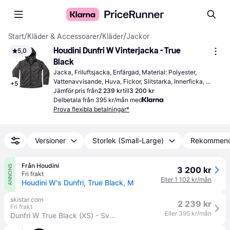
Start
/
Kläder & Accessoarer
/
Kläder
/
Jackor
Houdini Dunfri W Vinterjacka - True 
5,0
Black
Jacka, Friluftsjacka, Enfärgad, Material: Polyester, 
Vattenavvisande, Huva, Fickor, Slitstarka, Innerficka, 
+
5
Vindtålig
Jämför pris från
2 239 kr
till
3 200 kr
Delbetala från 395 kr/mån med
Prova flexibla betalningar*
Versioner
Storlek (Small-Large)
Rekommen
Från Houdini
ANNONS
3 200 kr
Fri frakt
Eller 1 102 kr/mån
Houdini W's Dunfri, True Black, M
skistar.com
2 239 kr
Fri frakt
Eller 395 kr/mån
Dunfri W True Black (XS) - Svart (XS)