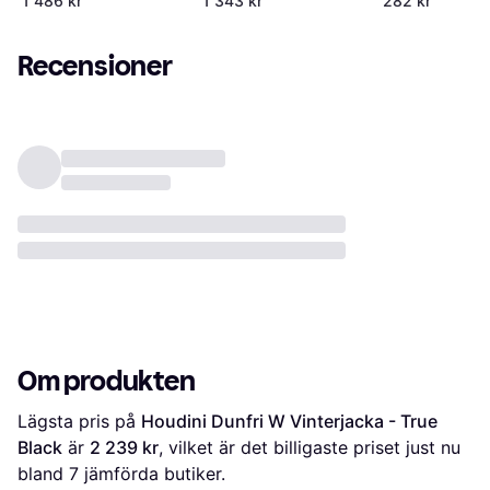
1 486 kr
1 343 kr
282 kr
Recensioner
Om produkten
Lägsta pris på 
Houdini Dunfri W Vinterjacka - True 
Black
 är 
2 239 kr
, vilket är det billigaste priset just nu 
bland 
7
 jämförda butiker.