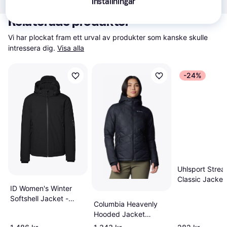
Inställningar
Relaterade produkter
Vi har plockat fram ett urval av produkter som kanske skulle 
intressera dig.
Visa alla
-24%
Uhlsport Strea
Classic Jacket
ID Women's Winter
- Black/Fluo O
Softshell Jacket -
Columbia Heavenly
Black
Hooded Jacket
Syntetjacka - Black