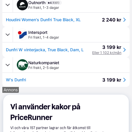
Outnorth
4.1
(61)
Fri frakt
,
1-3 dagar
2 240 kr
Houdini Women's Dunfri True Black, XL
Intersport
Fri frakt
,
1-4 dagar
3 199 kr
Dunfri W vinterjacka, True Black, Dam, L
Eller 1 102 kr/mån
Naturkompaniet
Fri frakt
,
2-5 dagar
3 199 kr
W's Dunfri
Annons
Vi använder kakor på
PriceRunner
Vi och våra
157
partner lagrar och får åtkomst till