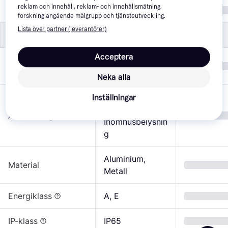
reklam och innehåll, reklam- och innehållsmätning,
Bluetooth
Nej
forskning angående målgrupp och tjänsteutveckling.
Lista över partner (leverantörer)
Specifikationer
Specifikationer
Acceptera
Silver, 
Färg
Aluminium, Grå
Neka alla
Utomhusbelysni
Inställningar
ng, 
Användningsområde
Inomhusbelysnin
g
Aluminium, 
Material
Metall
Energiklass
A, E
IP-klass
IP65