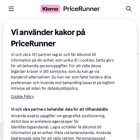
Jämför produkter
Vi använder kakor på
PriceRunner
Visa endast skillnader
Vi och våra
157
partner lagrar och får åtkomst till
information på din enhet, som unika ID i cookies. Detta görs
för att behandla personuppgifter. För att vidta dessa
åtgärder kräver vi ditt samtycke, som du kan ge via
banderoll-alternativen. Du kan när som helst hantera dina
preferenser och invända mot behandling baserat på legitimt
intresse på sidan för dataskyddspolicy.
Cookie Policy
Norlys Egersund 
Pollare 108cm
Vi och våra partners behandlar data för att tillhandahålla
Använda exakta uppgifter om geografisk positionering.
6 443 kr
Aktivt läsa av enhetens egenskaper för
identifieringsändamål. Lagra och/eller få åtkomst till
Trådlöst
Trådlöst
information på en enhet. Mäta reklamprestanda. Använda
begränsade data för att välja reklam. Personanpassad