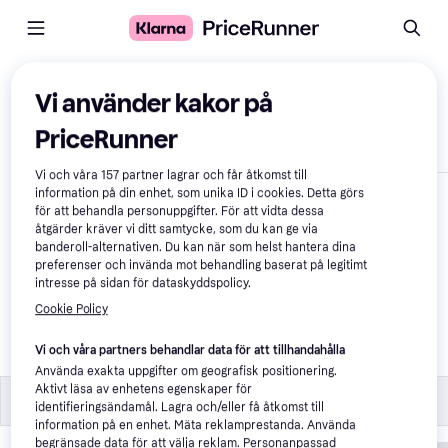
Jämför produkter
Vi använder kakor på
PriceRunner
Visa endast skillnader
Vi och våra
157
partner lagrar och får åtkomst till
information på din enhet, som unika ID i cookies. Detta görs
för att behandla personuppgifter. För att vidta dessa
åtgärder kräver vi ditt samtycke, som du kan ge via
banderoll-alternativen. Du kan när som helst hantera dina
preferenser och invända mot behandling baserat på legitimt
intresse på sidan för dataskyddspolicy.
Cookie Policy
Eglo Fueva Taklampa
Vi och våra partners behandlar data för att tillhandahålla
792 kr
Använda exakta uppgifter om geografisk positionering.
Aktivt läsa av enhetens egenskaper för
Specifikationer
Specifikationer
identifieringsändamål. Lagra och/eller få åtkomst till
information på en enhet. Mäta reklamprestanda. Använda
begränsade data för att välja reklam. Personanpassad