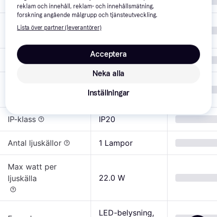
Färg
Vit, Silver, Grå
reklam och innehåll, reklam- och innehållsmätning,
forskning angående målgrupp och tjänsteutveckling.
Inomhusbelysnin
Lista över partner (leverantörer)
Användningsområde
g
Acceptera
Antal i förpackning
1 st
Neka alla
Aluminium, 
Material
Inställningar
Metall, Plast
IP-klass
IP20
Antal ljuskällor
1 Lampor
Max watt per
22.0 W
ljuskälla
LED-belysning, 