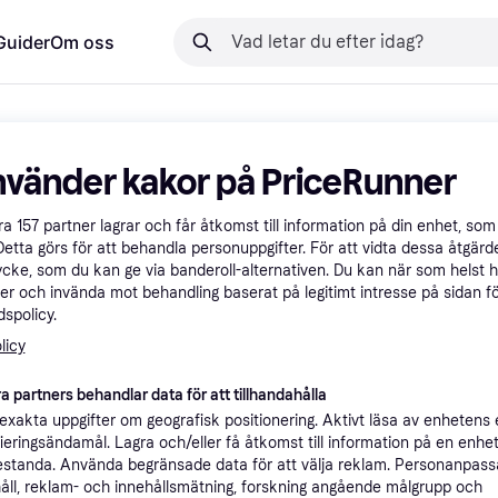
Guider
Om oss
nvänder kakor på PriceRunner
åra
157
partner lagrar och får åtkomst till information på din enhet, som 
Detta görs för att behandla personuppgifter. För att vidta dessa åtgärde
ycke, som du kan ge via banderoll-alternativen. Du kan när som helst 
er och invända mot behandling baserat på legitimt intresse på sidan f
spolicy.
licy
a partners behandlar data för att tillhandahålla
xakta uppgifter om geografisk positionering. Aktivt läsa av enhetens
ifieringsändamål. Lagra och/eller få åtkomst till information på en enhe
standa. Använda begränsade data för att välja reklam. Personanpas
åll, reklam- och innehållsmätning, forskning angående målgrupp och