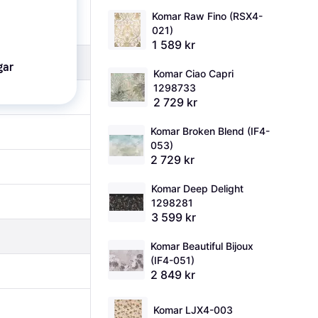
Komar Raw Fino (RSX4-
021)
1 589 kr
gar
Komar Ciao Capri 
1298733
2 729 kr
Komar Broken Blend (IF4-
053)
2 729 kr
Komar Deep Delight 
1298281
3 599 kr
Komar Beautiful Bijoux 
(IF4-051)
2 849 kr
Komar LJX4-003