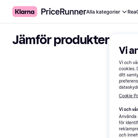
Alla kategorier
Rea
Jämför produkter
Vi a
Vi och v
cookies. 
ditt samt
preferens
dataskydd
Cookie Po
Vi och vår
Använda e
för ident
reklampre
och inneh