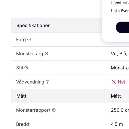
Komar Pal
tjänsteut
Lista över
2 729 kr
Specifikationer
Specifik
Färg
Vit, Blå,
Mönsterfärg
Vit, Blå,
Stil
Mönstra
Vådvändning
Nej
Mått
Mått
Mönsterrapport
250.0 c
Bredd
4.5 m