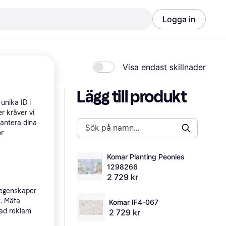
Logga in
Visa endast skillnader
Lägg till produkt
unika ID i
r kräver vi
hantera dina
ör
Komar Planting Peonies 
1298266
2 729 kr
 egenskaper
t. Mäta
Komar IF4-067
sad reklam
2 729 kr