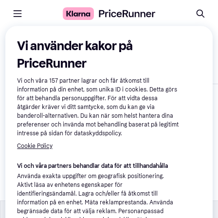
Jämför produkter
Vi använder kakor på
PriceRunner
Visa endast skillnader
Vi och våra
157
partner lagrar och får åtkomst till
information på din enhet, som unika ID i cookies. Detta görs
för att behandla personuppgifter. För att vidta dessa
åtgärder kräver vi ditt samtycke, som du kan ge via
banderoll-alternativen. Du kan när som helst hantera dina
preferenser och invända mot behandling baserat på legitimt
intresse på sidan för dataskyddspolicy.
Cookie Policy
adidas Fotboll Trionda 
Vi och våra partners behandlar data för att tillhandahålla
League World Cup 
Använda exakta uppgifter om geografisk positionering.
2026 Ball Sz 5
Aktivt läsa av enhetens egenskaper för
369 kr
identifieringsändamål. Lagra och/eller få åtkomst till
information på en enhet. Mäta reklamprestanda. Använda
Specifikationer
Specifikationer
begränsade data för att välja reklam. Personanpassad