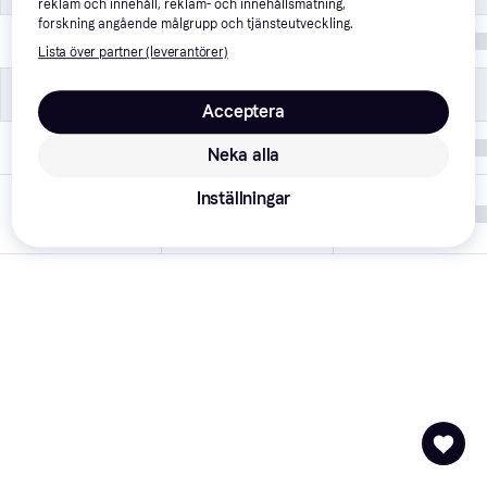
reklam och innehåll, reklam- och innehållsmätning,
forskning angående målgrupp och tjänsteutveckling.
Färg
Vit
Lista över partner (leverantörer)
Övrigt
Övrigt
Acceptera
Varumärke
adidas
Neka alla
Inställningar
Listad hos
4 oktober 2025
PriceRunner