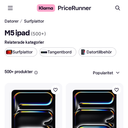
∕
Datorer
Surfplattor
M5 ipad
(
500+
)
Relaterade kategorier
Surfplattor
Tangentbord
Datortillbehör
500+ produkter
Popularitet