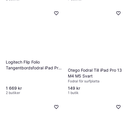
Logitech Flip Folio
Tangentbordsfodral iPad Pro
Otego Fodral Till iPad Pro 13
11 M4 M5
M4 M5 Svart
Fodral för surfplatta
1 669 kr
149 kr
2 butiker
1 butik