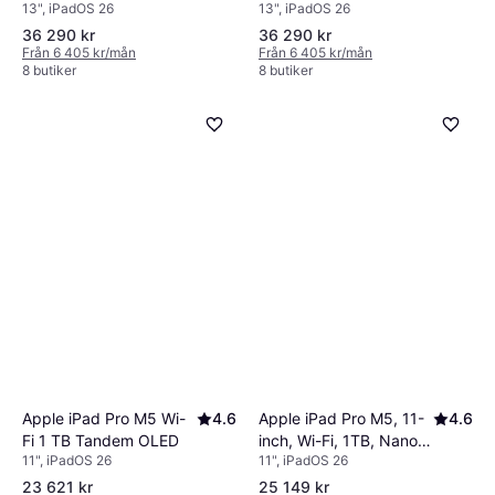
13", iPadOS 26
13", iPadOS 26
Nanotexturglas Silver
36 290 kr
36 290 kr
Från 6 405 kr/mån
Från 6 405 kr/mån
8 butiker
8 butiker
Apple iPad Pro M5 Wi-
4.6
Apple iPad Pro M5, 11-
4.6
Fi 1 TB Tandem OLED
inch, Wi-Fi, 1TB, Nano-
11", iPadOS 26
11", iPadOS 26
texture glass, Apple
Intelligence Space
23 621 kr
25 149 kr