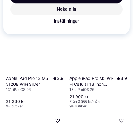
Neka alla
Inställningar
Apple iPad Pro 13 M5
3.9
Apple iPad Pro M5 Wi-
3.9
512GB WiFi Silver
Fi Cellular 13 Inch
13", iPadOS 26
13", iPadOS 26
256GB 12GB Silver
21 900 kr
21 290 kr
Från 3 866 kr/mån
9+ butiker
9+ butiker