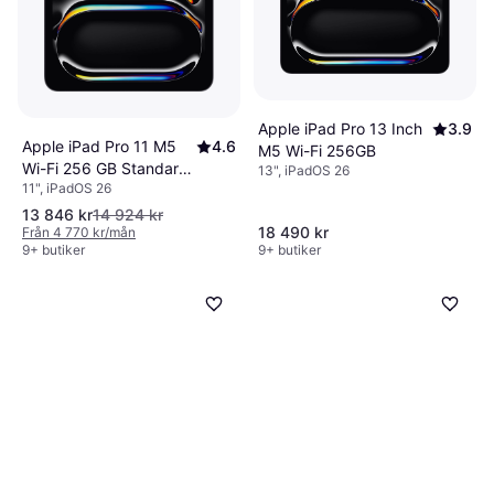
Apple iPad Pro 13 Inch
3.9
Apple iPad Pro 11 M5
4.6
M5 Wi-Fi 256GB
Wi-Fi 256 GB Standard
13", iPadOS 26
11", iPadOS 26
Glass
13 846 kr
14 924 kr
18 490 kr
Från 4 770 kr/mån
9+ butiker
9+ butiker