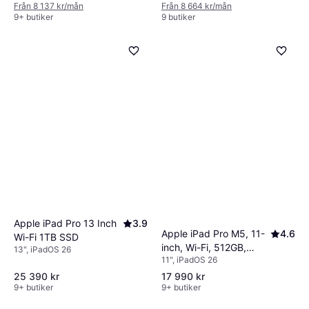
Från 8 137 kr/mån
Från 8 664 kr/mån
Black
9+ butiker
9 butiker
Apple iPad Pro 13 Inch
3.9
Apple iPad Pro M5, 11-
4.6
Wi-Fi 1TB SSD
inch, Wi-Fi, 512GB,
13", iPadOS 26
11", iPadOS 26
Standard Glass Space
Black
25 390 kr
17 990 kr
9+ butiker
9+ butiker