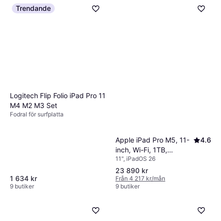
Trendande
Logitech Flip Folio iPad Pro 11
M4 M2 M3 Set
Fodral för surfplatta
Apple iPad Pro M5, 11-
4.6
inch, Wi-Fi, 1TB,
11", iPadOS 26
Standard Glass, Apple
Intelligence Silver
23 890 kr
1 634 kr
Från 4 217 kr/mån
9 butiker
9 butiker