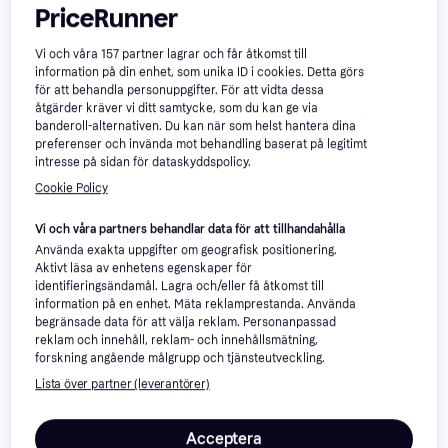
PriceRunner
Vi och våra
157
partner lagrar och får åtkomst till
information på din enhet, som unika ID i cookies. Detta görs
för att behandla personuppgifter. För att vidta dessa
åtgärder kräver vi ditt samtycke, som du kan ge via
banderoll-alternativen. Du kan när som helst hantera dina
preferenser och invända mot behandling baserat på legitimt
intresse på sidan för dataskyddspolicy.
Cookie Policy
Vi och våra partners behandlar data för att tillhandahålla
Använda exakta uppgifter om geografisk positionering.
Aktivt läsa av enhetens egenskaper för
identifieringsändamål. Lagra och/eller få åtkomst till
information på en enhet. Mäta reklamprestanda. Använda
Apple iPad Pro 2025
3.9
Apple iPad Pro M5, 11-
4.6
begränsade data för att välja reklam. Personanpassad
Wifi Standard Glass
inch, Wi-Fi + Cellular,
reklam och innehåll, reklam- och innehållsmätning,
13", iPadOS 26
11", iPadOS 26
12gb M5 256gb Silver
256GB, Standard Glass,
forskning angående målgrupp och tjänsteutveckling.
Silver
18 714 kr
Lista över partner (leverantörer)
17 990 kr
Från 6 447 kr/mån
9+ butiker
9+ butiker
Acceptera