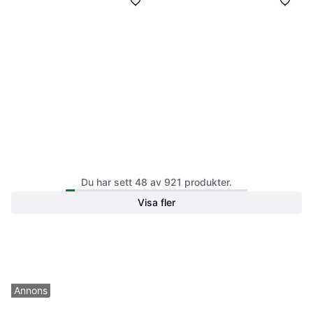
Pomologic BookFold Clear for
Apple iPad Pro 13 M5
3.9
Du har sett 48 av 921 produkter.
iPad Pro 11 M4 M5
WiFi Cellular 2TB SSD
Skyddskal för surfplatta, Fodral för
Visa fler
13", iPadOS 26
surfplatta
37 690 kr
449 kr
Från 6 653 kr/mån
8 butiker
3 butiker
Annons