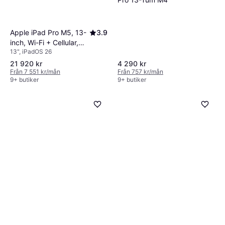
Apple iPad Pro M5, 13-
3.9
inch, Wi-Fi + Cellular,
13", iPadOS 26
256GB, Standard Glass,
Space Black
21 920 kr
4 290 kr
Från 7 551 kr/mån
Från 757 kr/mån
9+ butiker
9+ butiker