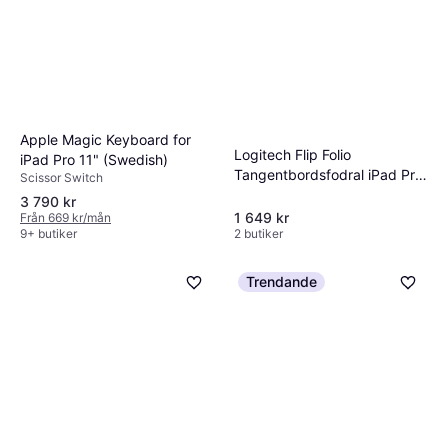
Apple Magic Keyboard for
Logitech Flip Folio
iPad Pro 11" (Swedish)
Tangentbordsfodral iPad Pro
Scissor Switch
13 M4 M5 M5 M2 M3
3 790 kr
1 649 kr
Från 669 kr/mån
9+ butiker
2 butiker
Trendande