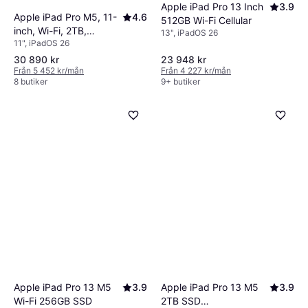
Apple iPad Pro 13 Inch
3.9
Apple iPad Pro M5, 11-
4.6
512GB Wi-Fi Cellular
inch, Wi-Fi, 2TB,
13", iPadOS 26
11", iPadOS 26
Standard Glass Silver
30 890 kr
23 948 kr
Från 5 452 kr/mån
Från 4 227 kr/mån
8 butiker
9+ butiker
Apple iPad Pro 13 M5
3.9
Apple iPad Pro 13 M5
3.9
Wi-Fi 256GB SSD
2TB SSD