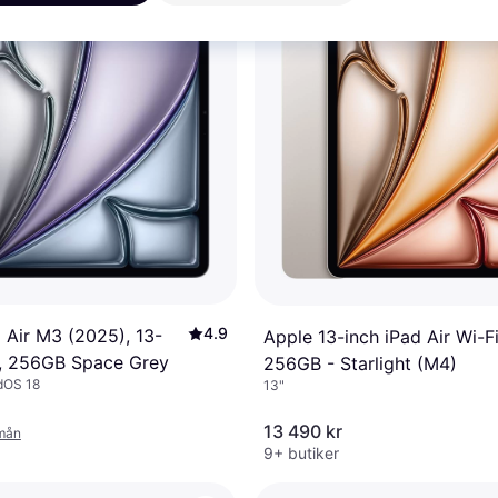
4.9
 Air M3 (2025), 13-
Apple 13-inch iPad Air Wi-F
i, 256GB Space Grey
256GB - Starlight (M4)
adOS 18
13"
13 490 kr
/mån
9+ butiker