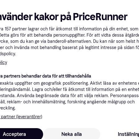
nvänder kakor på PriceRunner
åra
157
partner lagrar och får åtkomst till information på din enhet, som 
Detta görs för att behandla personuppgifter. För att vidta dessa åtgärde
ycke, som du kan ge via banderoll-alternativen. Du kan när som helst 
er och invända mot behandling baserat på legitimt intresse på sidan f
spolicy.
licy
a partners behandlar data för att tillhandahålla
4.2
Apple 13-inch iPad Air Wi-F
nch iPad Air Wi-Fi
xakta uppgifter om geografisk positionering. Aktivt läsa av enhetens
256GB - Space Gray (M4)
lue (M4)
ifieringsändamål. Lagra och/eller få åtkomst till information på en enhe
13"
standa. Använda begränsade data för att välja reklam. Personanpas
åll, reklam- och innehållsmätning, forskning angående målgrupp och
3 819 kr
12 990 kr
veckling.
/mån
Från 2 293 kr/mån
9+ butiker
 partner (leverantörer)
Acceptera
Neka alla
Inställnin