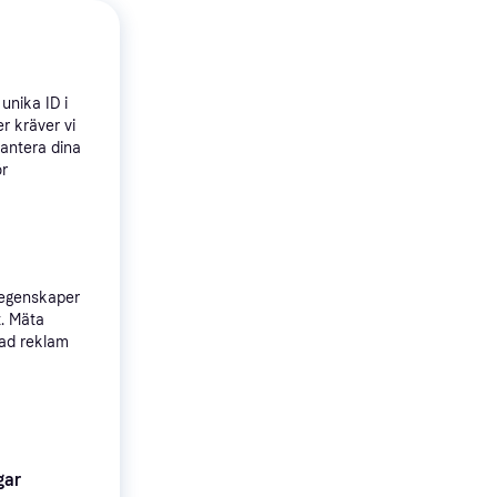
unika ID i
r kräver vi
hantera dina
ör
4.2
i
 egenskaper
t. Mäta
sad reklam
gar