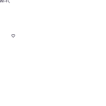
Wi-Fi,