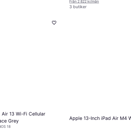
Från 2 822 kr/mån
3 butiker
Air 13 Wi-Fi Cellular
Apple 13-Inch iPad Air M4 W
ace Grey
adOS 18