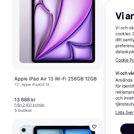
Vi a
Vi och v
cookies. 
ditt samt
preferens
dataskydd
Cookie Po
Vi och vår
Apple iPad Air 13 Wi-Fi 256GB 12GB
Apple 13-i
Använda e
13", Apple iPadOS 18
256GB - B
för ident
reklampre
och inneh
13 888 kr
12 990 kr
1
tjänsteut
Från 2 451 kr/mån
Från 2 293 kr
5 butiker
9+ butiker
Lista över