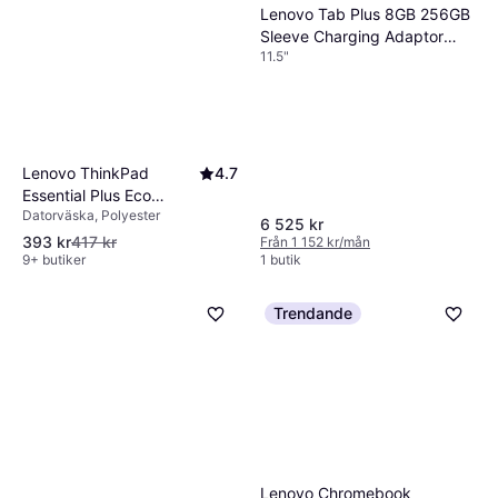
Lenovo Tab Plus 8GB 256GB
Sleeve Charging Adaptor
11.5"
Keyboard Bundle
Lenovo ThinkPad
4.7
Essential Plus Eco
Datorväska, Polyester
Backpack 15.6" - Black
6 525 kr
393 kr
417 kr
Från 1 152 kr/mån
9+ butiker
1 butik
Trendande
Lenovo Chromebook