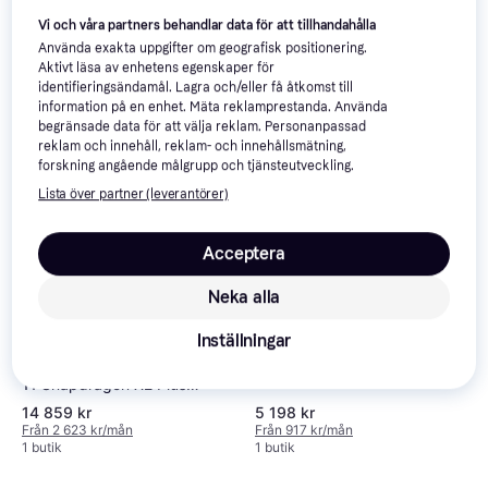
Lenovo Yoga Slim 7x Gen 11
14Q8X9 Snap-10C
Vi och våra partners behandlar data för att tillhandahålla
14.5" Qualcomm Snapdragon X
Snapdragon X2 Plus PCIe
16GB 512/OLED 14.5"
Använda exakta uppgifter om geografisk positionering.
Plus, 16 GB RAM, 512 GB SSD
Gen4
Copilot PC
14 498 kr
17 659 kr
Aktivt läsa av enhetens egenskaper för
14 990 kr
Från 2 559 kr/mån
identifieringsändamål. Lagra och/eller få åtkomst till
1 butik
1 butik
information på en enhet. Mäta reklamprestanda. Använda
begränsade data för att välja reklam. Personanpassad
reklam och innehåll, reklam- och innehållsmätning,
Trendande
forskning angående målgrupp och tjänsteutveckling.
Lista över partner (leverantörer)
Acceptera
Neka alla
Lenovo Tab Plus Keyboard
Inställningar
Bundle MediaTek Helio G99
Lenovo IdeaPad Slim 5x Gen
11 Snapdragon X2 Plus
Laptop
14 859 kr
5 198 kr
Från 2 623 kr/mån
Från 917 kr/mån
1 butik
1 butik