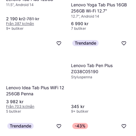
Lenovo Yoga Tab Plus 16GB
11.5", Android 14
256GB Wi-Fi 12.7"
12.7", Android 14
2 190 kr
2 781 kr
6 990 kr
Från 387 kr/mån
9+ butiker
7 butiker
Trendande
Lenovo Tab Pen Plus
ZG38C05190
Styluspenna
Lenovo Idea Tab Plus WiFi 12
256GB Penna
3 982 kr
345 kr
Från 703 kr/mån
5 butiker
9+ butiker
Trendande
-43%