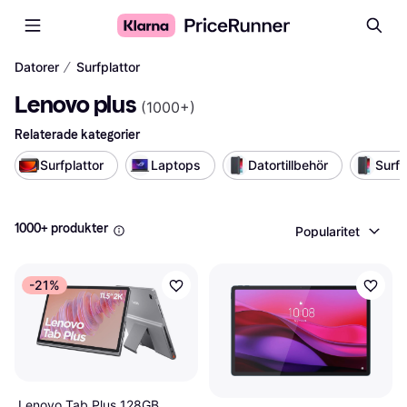
∕
Datorer
Surfplattor
Lenovo plus
(
1000+
)
Relaterade kategorier
Surfplattor
Laptops
Datortillbehör
Surf
1000+ produkter
Popularitet
-21%
Lenovo Tab Plus 128GB