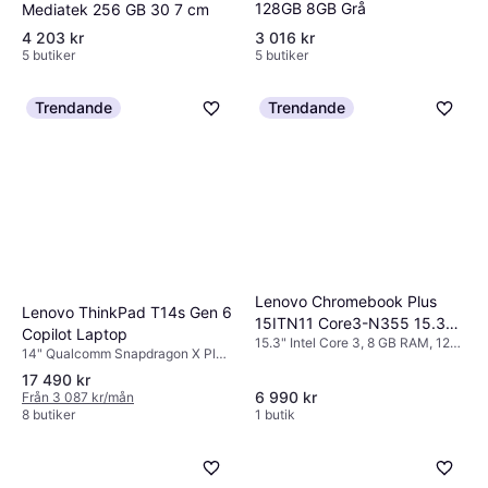
128GB 8GB Grå
Mediatek 256 GB 30 7 cm
4 203 kr
3 016 kr
5 butiker
5 butiker
Trendande
Trendande
Lenovo Chromebook Plus
Lenovo ThinkPad T14s Gen 6
15ITN11 Core3-N355 15.3
Copilot Laptop
15.3" Intel Core 3, 8 GB RAM, 128
Inch Bärbar Dator
14" Qualcomm Snapdragon X Plus,
GB SSD
3.4 GHz, 16 GB RAM, 512 GB SSD
17 490 kr
6 990 kr
Från 3 087 kr/mån
8 butiker
1 butik