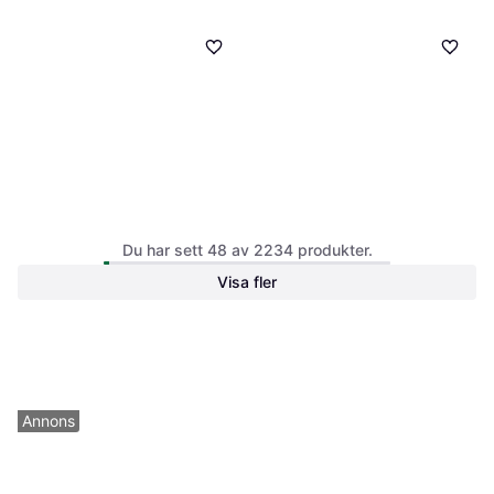
Lenovo Tab M10 FHD Plus
Du har sett 48 av 2234 produkter.
Läderfodral
Lenovo Tab M10 FHD Plus
Läderfodral
Visa fler
Fodral för surfplatta
179 kr
159 kr
1 butik
1 butik
Annons