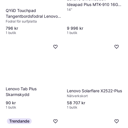
Ideapad Plus MTK-910 16GB
14"
256 OLED 14 Inch Bärbar
QYiiD Touchpad
Dator
Tangentbordsfodral Lenovo
Fodral för surfplatta
Tab M10 Plus
796 kr
9 996 kr
1 butik
1 butik
Lenovo Tab Plus
Lenovo Solarflare X2522-Plus
Skarmskydd
Nätverkskort
90 kr
58 707 kr
1 butik
1 butik
Trendande