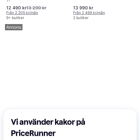
11"
Blue (M4)
Space Black
12 490 kr
13 290 kr
13 990 kr
Från 2 205 kr/mån
Från 2 469 kr/mån
9+ butiker
2 butiker
Annons
Vi använder kakor på
PriceRunner
50+