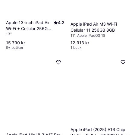
Apple 13-inch iPad Air
4.2
Apple iPad Air M3 Wi-Fi
Wi-Fi + Cellular 256GB -
Cellular 11 256GB 8GB
13"
Purple (M4)
11", Apple iPadOS 18
15 790 kr
12 913 kr
9+ butiker
1 butik
Apple iPad (2025) A16 Chip
Apple iPad Mini 8.3 A17 Pro