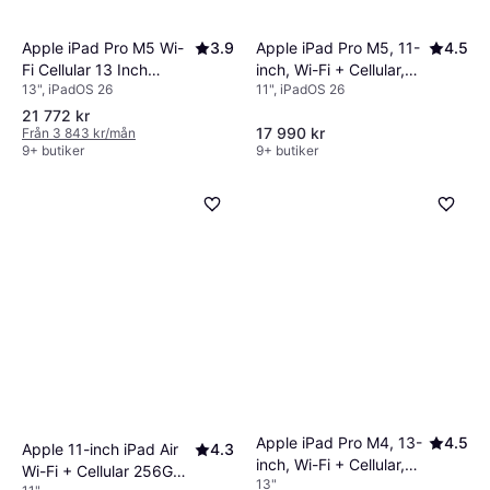
Apple iPad Pro M5 Wi-
3.9
Apple iPad Pro M5, 11-
4.5
Fi Cellular 13 Inch
inch, Wi-Fi + Cellular,
13", iPadOS 26
11", iPadOS 26
256GB 12GB Silver
256GB, Standard Glass,
Silver
21 772 kr
17 990 kr
Från 3 843 kr/mån
9+ butiker
9+ butiker
Apple iPad Pro M4, 13-
4.5
Apple 11-inch iPad Air
4.3
inch, Wi-Fi + Cellular,
Wi-Fi + Cellular 256GB -
13"
256GB, Standard Glass