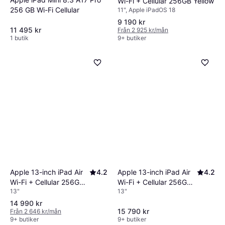
Wi-Fi + Cellular 256GB Yellow
256 GB Wi-Fi Cellular
11", Apple iPadOS 18
9 190 kr
11 495 kr
Från 2 925 kr/mån
1 butik
9+ butiker
Apple 13-inch iPad Air
4.2
Apple 13-inch iPad Air
4.2
Wi-Fi + Cellular 256GB -
Wi-Fi + Cellular 256GB -
13"
13"
Starlight (M4)
Blue (M4)
14 990 kr
15 790 kr
Från 2 646 kr/mån
9+ butiker
9+ butiker