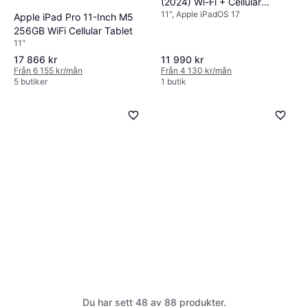
(2024) Wi-Fi + Cellular
11", Apple iPadOS 17
256GB 11" Starlight
Apple iPad Pro 11-Inch M5
256GB WiFi Cellular Tablet
11"
17 866 kr
11 990 kr
Från 6 155 kr/mån
Från 4 130 kr/mån
5 butiker
1 butik
Apple 13-Inch iPad Pro M5
Apple iPad Air M2
4.6
Wi-Fi Cellular Surfplatta 256
Du har sett 48 av 88 produkter.