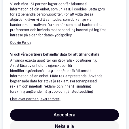
Vi och våra
157
partner lagrar och får åtkomst till
information på din enhet, som unika ID i cookies. Detta görs
för att behandla personuppgifter. För att vidta dessa
åtgärder kräver vi ditt samtycke, som du kan ge via
banderoll-alternativen. Du kan när som helst hantera dina
preferenser och invända mot behandling baserat på legitimt
intresse på sidan för dataskyddspolicy.
Cookie Policy
Vi och våra partners behandlar data för att tillhandahålla
Använda exakta uppgifter om geografisk positionering.
Apple iPad Air 256GB
4.6
Aktivt läsa av enhetens egenskaper för
Cellular 5th Gen Space
Apple iPad Pro M5, 13-
3.9
identifieringsändamål. Lagra och/eller få åtkomst till
10.9", Apple iPadOS
Gray
inch, Wi-Fi + Cellular,
information på en enhet. Mäta reklamprestanda. Använda
13", iPadOS 26
256GB, Standard Glass,
begränsade data för att välja reklam. Personanpassad
reklam och innehåll, reklam- och innehållsmätning,
Space Black
11 990 kr
21 949 kr
forskning angående målgrupp och tjänsteutveckling.
Från 4 130 kr/mån
Från 7 561 kr/mån
2 butiker
9+ butiker
Lista över partner (leverantörer)
Trendande
Acceptera
Neka alla