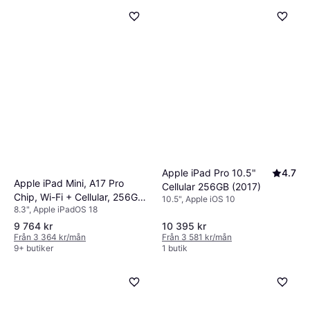
Apple iPad Pro 10.5"
4.7
Apple iPad Mini, A17 Pro
Cellular 256GB (2017)
Chip, Wi-Fi + Cellular, 256GB,
10.5", Apple iOS 10
8.3", Apple iPadOS 18
Space Gray
9 764 kr
10 395 kr
Från 3 364 kr/mån
Från 3 581 kr/mån
9+ butiker
1 butik