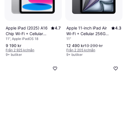
Apple iPad (2025) A16
4.7
Apple 11-inch iPad Air
4.3
Chip Wi-Fi + Cellular
Wi-Fi + Cellular 256GB -
11", Apple iPadOS 18
11"
256GB Silver
Space Gray (M4)
9 190 kr
12 490 kr
13 290 kr
Från 2 925 kr/mån
Från 2 205 kr/mån
9+ butiker
9+ butiker