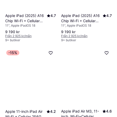
Apple iPad (2025) A16
4.7
Apple iPad (2025) A16
4.7
Chip Wi-Fi + Cellular
Chip Wi-Fi + Cellular
11", Apple iPadOS 18
11", Apple iPadOS 18
256GB Pink
256GB Blue
9 190 kr
9 190 kr
Från 2 925 kr/mån
Från 2 925 kr/mån
9+ butiker
9+ butiker
-15%
Apple iPad Air M3, 11-
4.6
Apple 11-inch iPad Air
4.2
inch, Wi-Fi+Cellular,
Wi-Fi + Cellular 256GB -