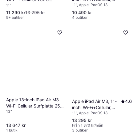
11", Apple iPadOS 18
11"
256GB Purple
Purple (M4)
11 290 kr
13 295 kr
10 490 kr
9+ butiker
4 butiker
Apple 13-Inch iPad Air M3
Apple iPad Air M3, 11-
4.6
Wi-Fi Cellular Surfplatta 256
inch, Wi-Fi+Cellular,
13"
GB
11", Apple iPadOS 18
256GB Blue
13 295 kr
13 647 kr
Från 1 870 kr/mån
1 butik
3 butiker