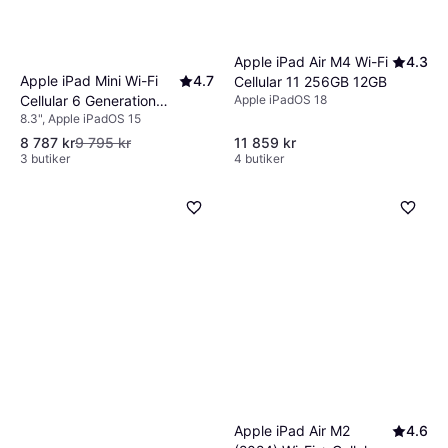
Apple iPad Air M4 Wi-Fi
4.3
Apple iPad Mini Wi-Fi
4.7
Cellular 11 256GB 12GB
Cellular 6 Generation
Apple iPadOS 18
8.3", Apple iPadOS 15
256 GB 8.3 Inch
8 787 kr
9 795 kr
11 859 kr
3 butiker
4 butiker
Apple iPad Air M2
4.6