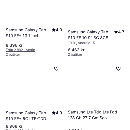
Samsung Galaxy Tab
4.9
Samsung Galaxy Tab
4.7
S10 FE+ 13.1 Inch
S10 FE 10.9" 5G 8GB
Tablet 128 GB 5G - Blue
10.9", Android 15
128GB Silver
8 396 kr
6 463 kr
Från 2 892 kr/mån
2 butiker
2 butiker
Samsung Lte Tdd Lte Fdd
Samsung Galaxy Tab
4.9
128 Gb 27 7 Cm Sølv
S10 FE+ 5G LTE-TDD
LTE-FDD 128 GB
8 968 kr