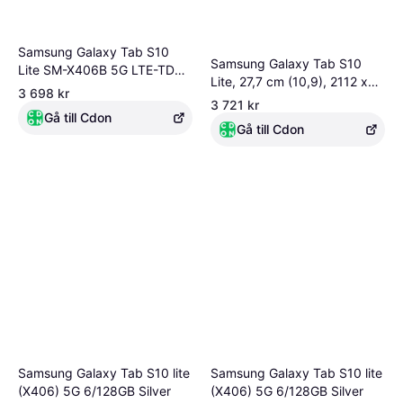
Samsung Galaxy Tab S10
Samsung Galaxy Tab S10
Lite SM-X406B 5G LTE-TDD
Lite, 27,7 cm (10,9), 2112 x
& LTE-FDD 128 GB 27,7 cm
3 698 kr
1320 pixlar, 128 GB, 6 GB, 2
3 721 kr
(10.9) 6 GB Wi-Fi 6
GHz, Silver
Gå till Cdon
(802.11ax) Silver
Gå till Cdon
Samsung Galaxy Tab S10 lite
Samsung Galaxy Tab S10 lite
(X406) 5G 6/128GB Silver
(X406) 5G 6/128GB Silver