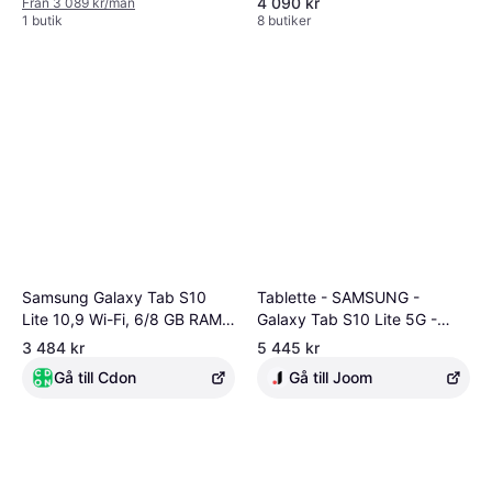
4 090 kr
Från 3 089 kr/mån
1 butik
8 butiker
Samsung Galaxy Tab S10
Tablette - SAMSUNG -
Lite 10,9 Wi-Fi, 6/8 GB RAM,
Galaxy Tab S10 Lite 5G -
128/256 GB, Silver + S Pen
10.9 pouces - 128 Go - S Pen
3 484 kr
5 445 kr
incluse
Gå till Cdon
Gå till Joom