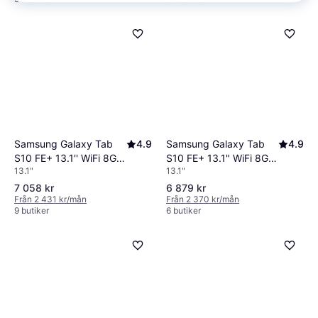
Samsung Galaxy Tab
4.9
Samsung Galaxy Tab
4.9
S10 FE+ 13.1" WiFi 8GB
S10 FE+ 13.1'' WiFi 8GB
13.1"
13.1"
128GB Silver
128GB Blue
7 058 kr
6 879 kr
Från 2 431 kr/mån
Från 2 370 kr/mån
9 butiker
6 butiker