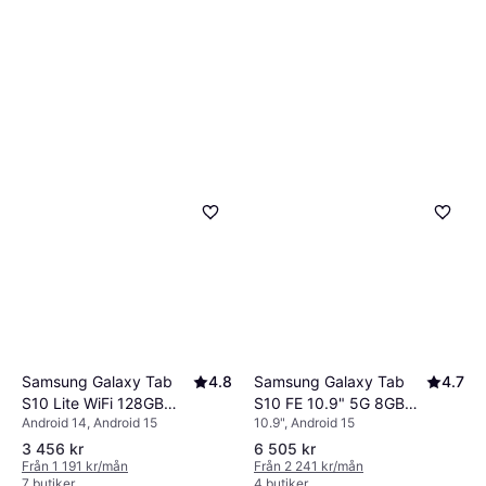
Samsung Galaxy Tab
4.7
Samsung Galaxy Tab
4.8
S10 FE 10.9" 5G 8GB
S10 Lite WiFi 128GB
10.9", Android 15
Android 14, Android 15
128GB Light Blue
Gray
3 456 kr
6 505 kr
Från 1 191 kr/mån
Från 2 241 kr/mån
7 butiker
4 butiker