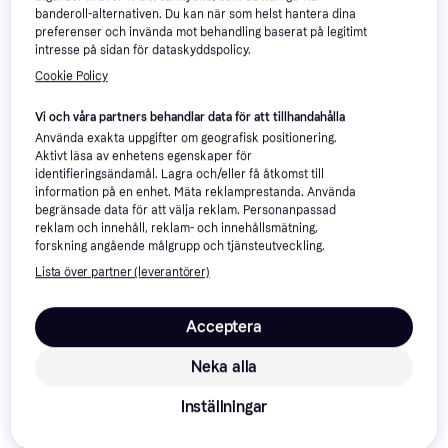
banderoll-alternativen. Du kan när som helst hantera dina
preferenser och invända mot behandling baserat på legitimt
intresse på sidan för dataskyddspolicy.
Samsung Galaxy Tab
4.8
Samsung Galaxy Tab
4.7
S10 Lite - 10.9" - 5G
S10 FE 10.9" Wi-Fi 8GB
Cookie Policy
10.9"
128GB Röd
128GB Blue
5 866 kr
5 441 kr
Vi och våra partners behandlar data för att tillhandahålla
Från 2 021 kr/mån
Från 1 874 kr/mån
Använda exakta uppgifter om geografisk positionering.
6 butiker
3 butiker
Aktivt läsa av enhetens egenskaper för
identifieringsändamål. Lagra och/eller få åtkomst till
information på en enhet. Mäta reklamprestanda. Använda
begränsade data för att välja reklam. Personanpassad
reklam och innehåll, reklam- och innehållsmätning,
forskning angående målgrupp och tjänsteutveckling.
Lista över partner (leverantörer)
Acceptera
Samsung Galaxy Tab S10
Samsung Galaxy Tab S10 FE
Neka alla
Lite 5G 128GB Korallröd
5G 128GB Blue Syst
Android 14
Inställningar
6 399 kr
3 990 kr
Från 2 204 kr/mån
Från 1 375 kr/mån
9+ butiker
9+ butiker