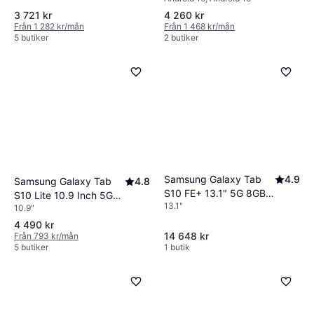
3 721 kr
4 260 kr
Från 1 282 kr/mån
Från 1 468 kr/mån
5 butiker
2 butiker
Samsung Galaxy Tab
4.9
Samsung Galaxy Tab
4.8
S10 FE+ 13.1" 5G 8GB
S10 Lite 10.9 Inch 5G
13.1"
128GB Silver
10.9"
128GB Grå
4 490 kr
14 648 kr
Från 793 kr/mån
5 butiker
1 butik