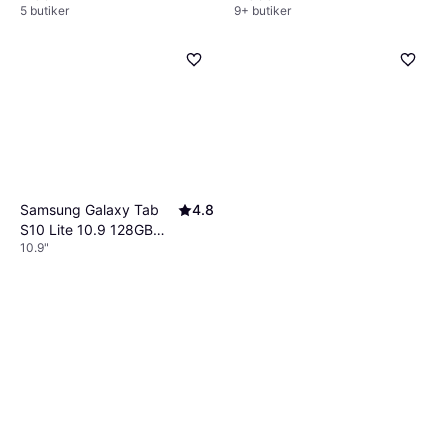
5 butiker
9+ butiker
Samsung Galaxy Tab
4.8
S10 Lite 10.9 128GB
10.9"
6GB Grå