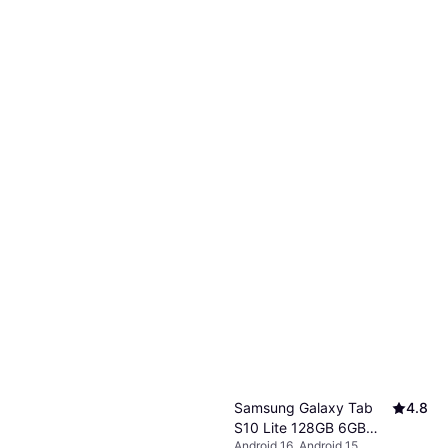
Samsung Galaxy Tab
4.8
S10 Lite 128GB 6GB
Android 16, Android 15
Enterprise Edition