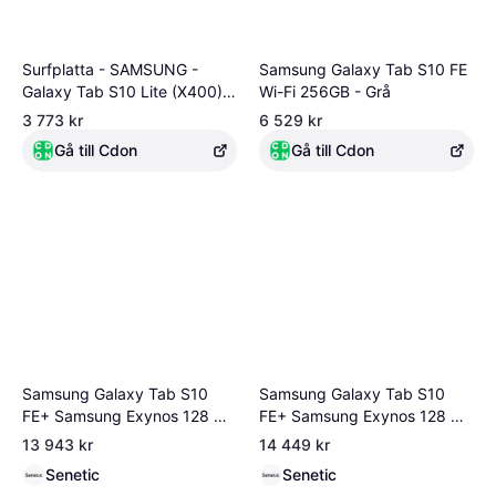
Surfplatta - SAMSUNG -
Samsung Galaxy Tab S10 FE
Galaxy Tab S10 Lite (X400) -
Wi-Fi 256GB - Grå
6 GB RAM - 128 GB - 10,9
3 773 kr
6 529 kr
tum TFT
Gå till Cdon
Gå till Cdon
Samsung Galaxy Tab S10
Samsung Galaxy Tab S10
FE+ Samsung Exynos 128 GB
FE+ Samsung Exynos 128 GB
33,3 SM-X620NZSREUB
33,3 SM-X620NLBREUB
13 943 kr
14 449 kr
Senetic
Senetic