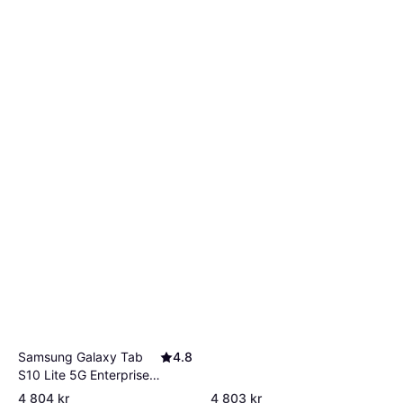
Samsung Galaxy Tab
4.8
S10 Lite 5G Enterprise
Edition 128GB
4 804 kr
4 803 kr