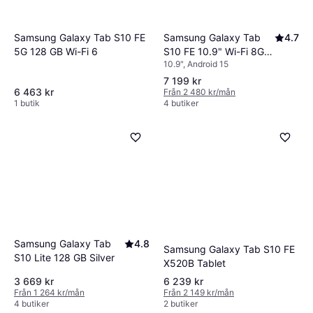
Samsung Galaxy Tab S10 FE
Samsung Galaxy Tab
4.7
5G 128 GB Wi-Fi 6
S10 FE 10.9" Wi-Fi 8GB
10.9", Android 15
128GB Silver
7 199 kr
6 463 kr
Från 2 480 kr/mån
1 butik
4 butiker
Samsung Galaxy Tab
4.8
Samsung Galaxy Tab S10 FE
S10 Lite 128 GB Silver
X520B Tablet
3 669 kr
6 239 kr
Från 1 264 kr/mån
Från 2 149 kr/mån
4 butiker
2 butiker