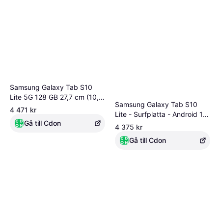
Samsung Galaxy Tab S10
Lite 5G 128 GB 27,7 cm (10,9
Samsung Galaxy Tab S10
tum) 6 GB Grå
4 471 kr
Lite - Surfplatta - Android 15
Gå till Cdon
- 128 GB - 10.9 TFT (2112 x
4 375 kr
1320) - microSD-kortplats -
Gå till Cdon
3G, 4G, 5G - tjänst ingår ej -
grå