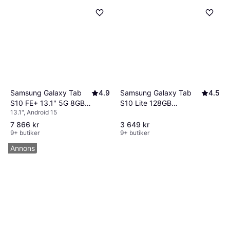
Samsung Galaxy Tab
4.5
Samsung Galaxy Tab
4.9
S10 Lite 128GB
S10 FE+ 13.1" 5G 8GB
13.1", Android 15
Korallröd
128GB Grey
7 866 kr
3 649 kr
9+ butiker
9+ butiker
Annons