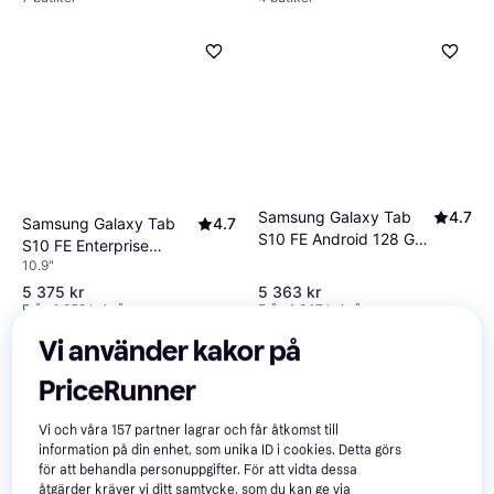
Samsung Galaxy Tab
4.7
Samsung Galaxy Tab
4.7
S10 FE Android 128 GB
S10 FE Enterprise
10.9 Inch
10.9"
Edition 10.9" 5G 8GB
128GB Grey
5 375 kr
5 363 kr
Från 1 852 kr/mån
Från 1 847 kr/mån
9+ butiker
9+ butiker
Vi använder kakor på
PriceRunner
Vi och våra
157
partner lagrar och får åtkomst till
information på din enhet, som unika ID i cookies. Detta görs
för att behandla personuppgifter. För att vidta dessa
åtgärder kräver vi ditt samtycke, som du kan ge via