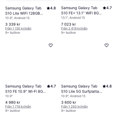
Samsung Galaxy Tab
4.7
Samsung Galaxy Tab
4.8
S10 FE+ 13.1'' WiFi 8GB
S10 Lite WIFI 128GB
13.1", Android 15
10.9", Android 15
128GB Grey
Gray
3 339 kr
7 023 kr
Från 1 150 kr/mån
Från 2 419 kr/mån
9+ butiker
9+ butiker
Samsung Galaxy Tab
4.7
Samsung Galaxy Tab
4.8
S10 FE 10.9" Wi-Fi 8GB
S10 Lite 5G Surfplatta 6
10.9"
10.9", Android 15
128GB Grey
128GB
4 980 kr
3 600 kr
Från 1 716 kr/mån
Från 1 240 kr/mån
9+ butiker
9+ butiker