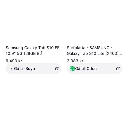
Samsung Galaxy Tab S10 FE
Surfplatta - SAMSUNG -
10.9" 5G 128GB Blå
Galaxy Tab S10 Lite (X400) -
6 GB RAM - 128 GB - 10,9
9 490 kr
3 983 kr
tum TFT
Gå till Buyn
Gå till Cdon
B