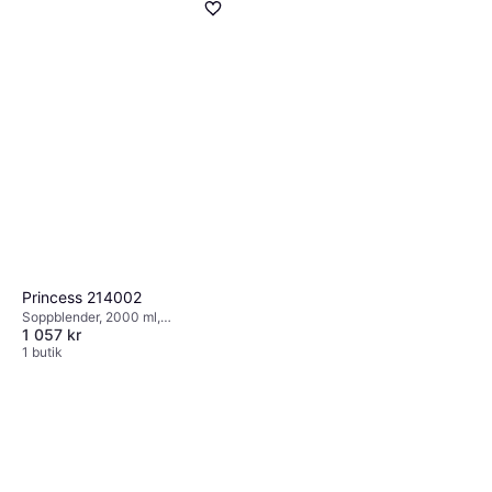
Princess 214002
Soppblender, 2000 ml,
1 057 kr
Rengöringsprogram, Måttindikator
på kannan, BPA-fritt,
1 butik
Diskmaskinsvänliga delar,
Pulsfunktion, Display, 200W