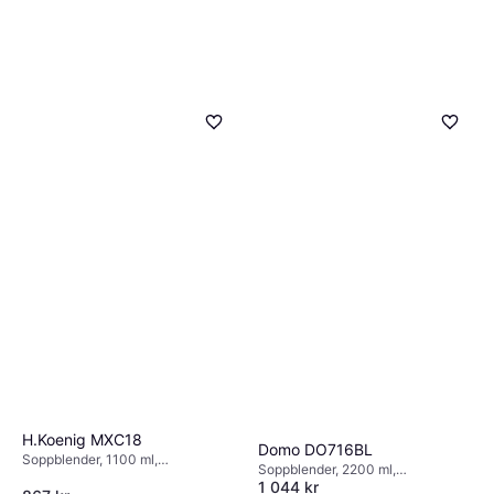
H.Koenig MXC18
Domo DO716BL
Soppblender, 1100 ml,
Soppblender, 2200 ml,
Måttindikator på kannan, 850W
1 044 kr
Måttindikator på kannan,