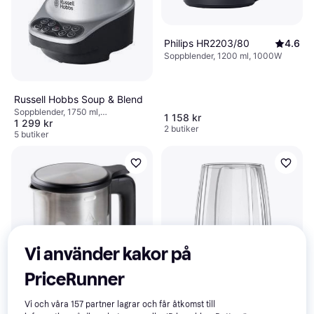
Philips HR2203/80
4.6
Soppblender, 1200 ml, 1000W
Russell Hobbs Soup & Blend
Soppblender, 1750 ml,
1 158 kr
1 299 kr
Pulsfunktion, Iskrossare,
2 butiker
Avtagbara blad, Tål varma vätskor,
5 butiker
Steglös hastighetsreglering, 800W
Vi använder kakor på
PriceRunner
Vi och våra
157
partner lagrar och får åtkomst till