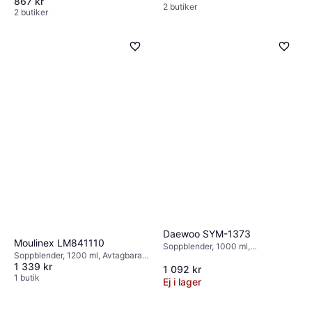
867 kr
Rengöringsprogram, Funktion för
2 butiker
2 butiker
långsam start, Display, 300W
Daewoo SYM-1373
Moulinex LM841110
Soppblender, 1000 ml,
Soppblender, 1200 ml, Avtagbara
Måttindikator på kannan, Display,
1 339 kr
blad, Display, Rengöringsprogram,
1000W
1 092 kr
980W
1 butik
Ej i lager