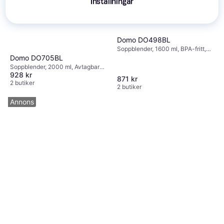
Inställningar
Domo DO498BL
Soppblender, 1600 ml, BPA-fritt,
1000W
Domo DO705BL
Soppblender, 2000 ml, Avtagbara
928 kr
blad, Måttindikator på kannan,
871 kr
Rengöringsprogram, Display,
2 butiker
2 butiker
Funktion för långsam start, 1000W
Annons