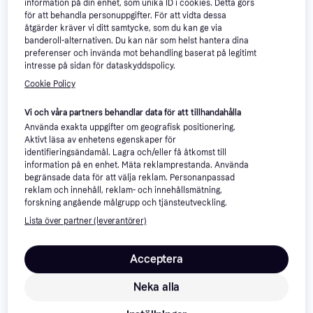
information på din enhet, som unika ID i cookies. Detta görs
för att behandla personuppgifter. För att vidta dessa
åtgärder kräver vi ditt samtycke, som du kan ge via
banderoll-alternativen. Du kan när som helst hantera dina
preferenser och invända mot behandling baserat på legitimt
Domo My Soup Express
intresse på sidan för dataskyddspolicy.
DO727BL
Cookie Policy
Soppblender, 1200 ml,
Måttindikator på kannan,
Vi och våra partners behandlar data för att tillhandahålla
Pulsfunktion, Display, 900W
800 kr
Använda exakta uppgifter om geografisk positionering.
3 butiker
Sencor SNB 430
Aktivt läsa av enhetens egenskaper för
Soppblender, 1000 ml,
identifieringsändamål. Lagra och/eller få åtkomst till
760 kr
Pulsfunktion, Avtagbara blad,
information på en enhet. Mäta reklamprestanda. Använda
BPA-fritt, Diskmaskinsvänliga
2 butiker
begränsade data för att välja reklam. Personanpassad
delar, Display, Måttindikator på
reklam och innehåll, reklam- och innehållsmätning,
kannan, 1000W
forskning angående målgrupp och tjänsteutveckling.
Lista över partner (leverantörer)
Acceptera
Neka alla